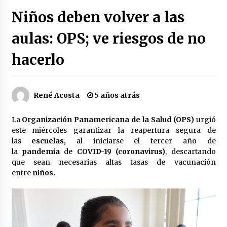
Héctor Díaz-Polanco renuncia a la presidencia
Niños deben volver a las
de Morena en la CDMX
3 semanas atrás
aulas: OPS; ve riesgos de no
hacerlo
SMN alerta por lluvias intensas, granizo y calor
extremo en gran parte de México
3 semanas atrás
René Acosta
5 años atrás
Cae operador financiero del Cártel del Noreste
en Mérida; incautan 15 autos de lujo
La
Organización Panamericana de la Salud (OPS)
urgió
3 semanas atrás
este miércoles garantizar la reapertura segura de
las
escuelas,
al iniciarse el tercer año de
Detienen a funcionario por presunto homicidio
la
pandemia
de
COVID-19 (coronavirus)
, descartando
del periodista Josué Martínez
que sean necesarias altas tasas de vacunación
3 semanas atrás
entre
niños.
CNTE anuncia paso gratuito en peajes de CDMX
y acciones en 20 estados
2 meses atrás