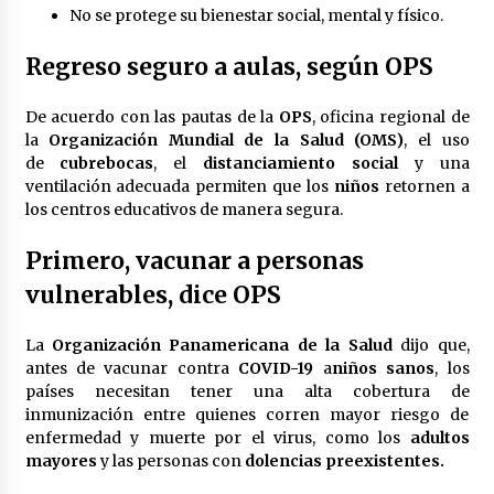
No se protege su bienestar social, mental y físico.
México libraría posible arancel de EE.UU. en
85% de sus exportaciones
Regreso seguro a aulas, según OPS
2 meses atrás
De acuerdo con las pautas de la
OPS
, oficina regional de
la
Organización Mundial de la Salud (OMS)
, el uso
de
cubrebocas
, el
distanciamiento social
y una
ventilación adecuada permiten que los
niños
retornen a
los centros educativos de manera segura.
Primero, vacunar a personas
vulnerables, dice OPS
La
Organización Panamericana de la Salud
dijo que,
antes de vacunar contra
COVID-19
a
niños sanos
, los
países necesitan tener una alta cobertura de
inmunización entre quienes corren mayor riesgo de
enfermedad y muerte por el virus, como los
adultos
mayores
y las personas con
dolencias preexistentes.