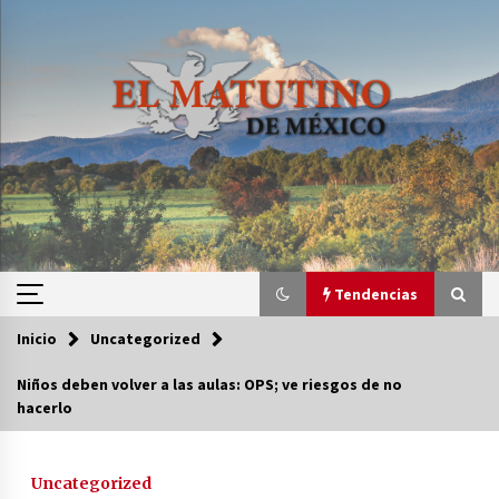
Saltar
al
contenido
Tendencias
Inicio
Uncategorized
Tendencias
Niños deben volver a las aulas: OPS; ve riesgos de no
hacerlo
Certificado de Dafne Quintos revela homicidio;
su familia exige justicia
3 semanas atrás
Uncategorized