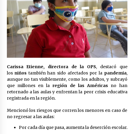
Laura Itzel Castillo será la nueva secretaria de
las Mujeres, anuncia Sheinbaum
2 meses atrás
Sheinbaum descarta reunión entre CNTE y
Segob: «ya dimos nuestras propuestas»
2 meses atrás
Zar antidrogas de EE.UU.: “vamos por los
políticos mexicanos que protegen al narco”
Carissa Etienne, directora de la OPS
, destacó que
2 meses atrás
los
niños
también han sido afectados por la
pandemia
,
aunque no tan visiblemente, como los adultos, y subrayó
que millones en la
región de las Américas
no han
Trump anuncia acuerdo con Irán y el fin de
operaciones militares entre ambos países
retornado a las aulas y enfrentan la peor crisis educativa
2 meses atrás
registrada en la región.
Mencionó los riesgos que corren los menores en caso de
Trump asegura que barcos cargados de
no regresar a las aulas:
petróleo están empezando a salir de Ormuz
2 meses atrás
Por cada día que pasa, aumenta la deserción escolar.