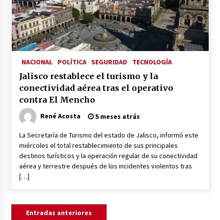
NACIONAL
POLÍTICA
SEGURIDAD
TECNOLOGÍA
Jalisco restablece el turismo y la
conectividad aérea tras el operativo
contra El Mencho
René Acosta
5 meses atrás
La Secretaría de Turismo del estado de Jalisco, informó este
miércoles el total restablecimiento de sus principales
destinos turísticos y la operación regular de su conectividad
aérea y terrestre después de los incidentes violentos tras
[…]
Navegación
Entradas anteriores