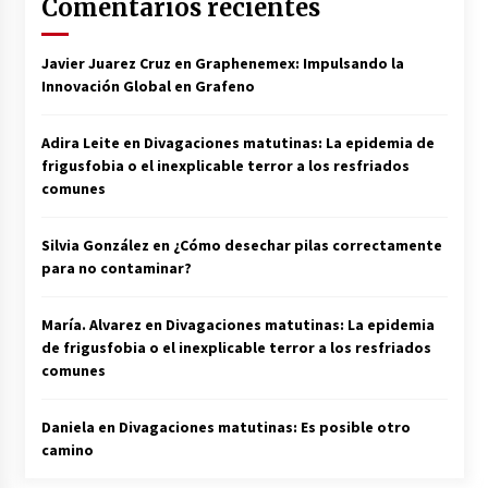
Comentarios recientes
Javier Juarez Cruz
en
Graphenemex: Impulsando la
Innovación Global en Grafeno
Adira Leite
en
Divagaciones matutinas: La epidemia de
frigusfobia o el inexplicable terror a los resfriados
comunes
Silvia González
en
¿Cómo desechar pilas correctamente
para no contaminar?
María. Alvarez
en
Divagaciones matutinas: La epidemia
de frigusfobia o el inexplicable terror a los resfriados
comunes
Daniela
en
Divagaciones matutinas: Es posible otro
camino