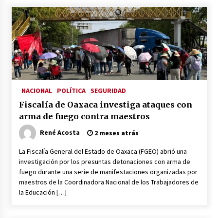
Laura Itzel Castillo será la nueva secretaria de
las Mujeres, anuncia Sheinbaum
2 meses atrás
Sheinbaum descarta reunión entre CNTE y
Segob: «ya dimos nuestras propuestas»
2 meses atrás
NACIONAL
POLÍTICA
SEGURIDAD
Zar antidrogas de EE.UU.: “vamos por los
Fiscalía de Oaxaca investiga ataques con
políticos mexicanos que protegen al narco”
2 meses atrás
arma de fuego contra maestros
René Acosta
2 meses atrás
Trump anuncia acuerdo con Irán y el fin de
operaciones militares entre ambos países
La Fiscalía General del Estado de Oaxaca (FGEO) abrió una
2 meses atrás
investigación por los presuntas detonaciones con arma de
fuego durante una serie de manifestaciones organizadas por
maestros de la Coordinadora Nacional de los Trabajadores de
Trump asegura que barcos cargados de
la Educación […]
petróleo están empezando a salir de Ormuz
2 meses atrás