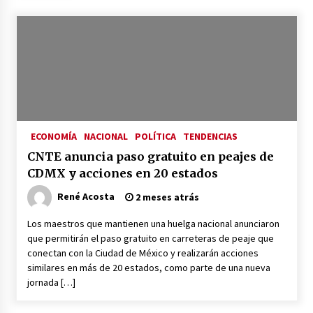
Héctor Díaz-Polanco renuncia a la presidencia
de Morena en la CDMX
3 semanas atrás
SMN alerta por lluvias intensas, granizo y calor
extremo en gran parte de México
3 semanas atrás
ECONOMÍA
NACIONAL
POLÍTICA
TENDENCIAS
Cae operador financiero del Cártel del Noreste
en Mérida; incautan 15 autos de lujo
CNTE anuncia paso gratuito en peajes de
3 semanas atrás
CDMX y acciones en 20 estados
René Acosta
2 meses atrás
Detienen a funcionario por presunto homicidio
del periodista Josué Martínez
Los maestros que mantienen una huelga nacional anunciaron
3 semanas atrás
que permitirán el paso gratuito en carreteras de peaje que
conectan con la Ciudad de México y realizarán acciones
similares en más de 20 estados, como parte de una nueva
CNTE anuncia paso gratuito en peajes de CDMX
y acciones en 20 estados
jornada […]
2 meses atrás