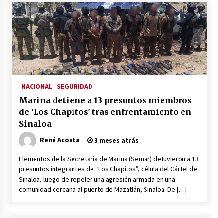
México libraría posible arancel de EE.UU. en
85% de sus exportaciones
2 meses atrás
NACIONAL
SEGURIDAD
Marina detiene a 13 presuntos miembros
de ‘Los Chapitos’ tras enfrentamiento en
Sinaloa
René Acosta
3 meses atrás
Elementos de la Secretaría de Marina (Semar) detuvieron a 13
presuntos integrantes de “Los Chapitos”, célula del Cártel de
Sinaloa, luego de repeler una agresión armada en una
comunidad cercana al puerto de Mazatlán, Sinaloa. De […]