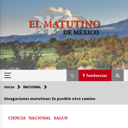
Saltar
al
contenido
Tendencias
Inicio
NACIONAL
Tendencias
Divagaciones matutinas: Es posible otro camino
Certificado de Dafne Quintos revela homicidio;
su familia exige justicia
CIENCIA
NACIONAL
SALUD
3 semanas atrás