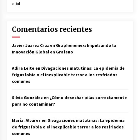
« Jul
Comentarios recientes
Javier Juarez Cruz
en
Graphenemex: Impulsando la
Innovación Global en Grafeno
Adira Leite
en
Divagaciones matutinas: La epidemia de
frigusfobia o el inexplicable terror a los resfriados
comunes
Silvia González
en
¿Cómo desechar pilas correctamente
para no contaminar?
María. Alvarez
en
Divagaciones matutinas: La epidemia
de frigusfobia o el inexplicable terror a los resfriados
comunes