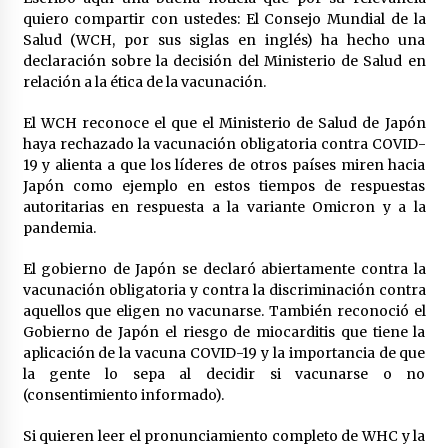
Laura Itzel Castillo será la nueva secretaria de
quiero compartir con ustedes: El Consejo Mundial de la
las Mujeres, anuncia Sheinbaum
Salud (WCH, por sus siglas en inglés) ha hecho una
2 meses atrás
declaración sobre la decisión del Ministerio de Salud en
relación a la ética de la vacunación.
Sheinbaum descarta reunión entre CNTE y
El WCH reconoce el que el Ministerio de Salud de Japón
Segob: «ya dimos nuestras propuestas»
haya rechazado la vacunación obligatoria contra COVID-
2 meses atrás
19 y alienta a que los líderes de otros países miren hacia
Japón como ejemplo en estos tiempos de respuestas
Zar antidrogas de EE.UU.: “vamos por los
autoritarias en respuesta a la variante Omicron y a la
políticos mexicanos que protegen al narco”
pandemia.
2 meses atrás
El gobierno de Japón se declaró abiertamente contra la
Trump anuncia acuerdo con Irán y el fin de
vacunación obligatoria y contra la discriminación contra
operaciones militares entre ambos países
aquellos que eligen no vacunarse. También reconoció el
2 meses atrás
Gobierno de Japón el riesgo de miocarditis que tiene la
aplicación de la vacuna COVID-19 y la importancia de que
la gente lo sepa al decidir si vacunarse o no
Trump asegura que barcos cargados de
(consentimiento informado).
petróleo están empezando a salir de Ormuz
2 meses atrás
Si quieren leer el pronunciamiento completo de WHC y la