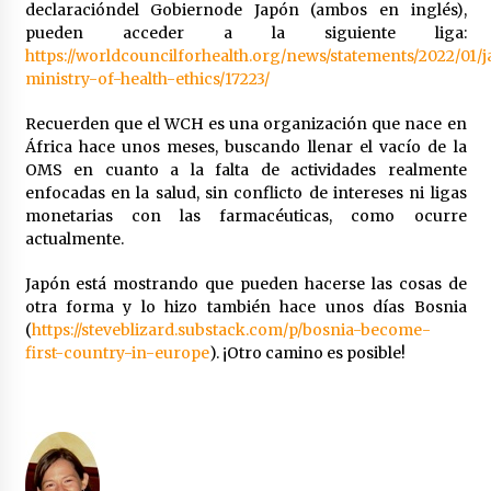
declaracióndel Gobiernode Japón (ambos en inglés),
México libraría posible arancel de EE.UU. en
pueden acceder a la siguiente liga:
85% de sus exportaciones
https://worldcouncilforhealth.org/news/statements/2022/01/
2 meses atrás
ministry-of-health-ethics/17223/
Recuerden que el WCH es una organización que nace en
África hace unos meses, buscando llenar el vacío de la
OMS en cuanto a la falta de actividades realmente
enfocadas en la salud, sin conflicto de intereses ni ligas
monetarias con las farmacéuticas, como ocurre
actualmente.
Japón está mostrando que pueden hacerse las cosas de
otra forma y lo hizo también hace unos días Bosnia
(
https://steveblizard.substack.com/p/bosnia-become-
first-country-in-europe
). ¡Otro camino es posible!