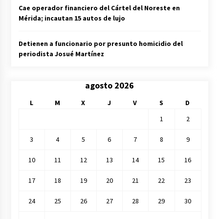
Cae operador financiero del Cártel del Noreste en
Mérida; incautan 15 autos de lujo
Detienen a funcionario por presunto homicidio del
periodista Josué Martínez
agosto 2026
L
M
X
J
V
S
D
1
2
3
4
5
6
7
8
9
10
11
12
13
14
15
16
17
18
19
20
21
22
23
24
25
26
27
28
29
30