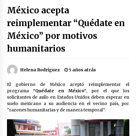
Héctor Díaz-Polanco renuncia a la presidencia
México acepta
de Morena en la CDMX
3 semanas atrás
reimplementar “Quédate en
México” por motivos
SMN alerta por lluvias intensas, granizo y calor
extremo en gran parte de México
3 semanas atrás
humanitarios
Cae operador financiero del Cártel del Noreste
en Mérida; incautan 15 autos de lujo
Helena Rodríguez
5 años atrás
3 semanas atrás
El gobierno de México aceptó reimplementar el
Detienen a funcionario por presunto homicidio
programa
“Quédate en México”
, por el que los
del periodista Josué Martínez
solicitantes de asilo en Estados Unidos deben esperar en
3 semanas atrás
suelo mexicano a su audiencia en el vecino país, por
“razones humanitarias y de manera temporal”.
CNTE anuncia paso gratuito en peajes de CDMX
y acciones en 20 estados
2 meses atrás