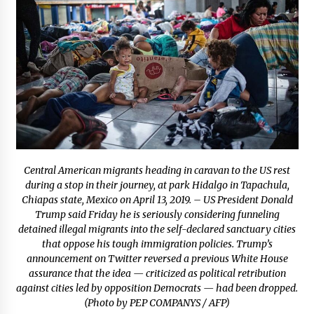
Laura Itzel Castillo será la nueva secretaria de
las Mujeres, anuncia Sheinbaum
2 meses atrás
Sheinbaum descarta reunión entre CNTE y
Segob: «ya dimos nuestras propuestas»
2 meses atrás
Zar antidrogas de EE.UU.: “vamos por los
políticos mexicanos que protegen al narco”
2 meses atrás
Central American migrants heading in caravan to the US rest
during a stop in their journey, at park Hidalgo in Tapachula,
Chiapas state, Mexico on April 13, 2019. – US President Donald
Trump anuncia acuerdo con Irán y el fin de
operaciones militares entre ambos países
Trump said Friday he is seriously considering funneling
2 meses atrás
detained illegal migrants into the self-declared sanctuary cities
that oppose his tough immigration policies. Trump’s
announcement on Twitter reversed a previous White House
Trump asegura que barcos cargados de
assurance that the idea — criticized as political retribution
petróleo están empezando a salir de Ormuz
against cities led by opposition Democrats — had been dropped.
2 meses atrás
(Photo by PEP COMPANYS / AFP)