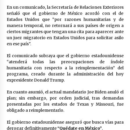
México libraría posible arancel de EE.UU. en
En un comunicado, la Secretaría de Relaciones Exteriores
85% de sus exportaciones
señaló que el gobierno de México acordó con el de
2 meses atrás
Estados Unidos que “por razones humanitarias y de
manera temporal, no retornará a sus países de origen a
ciertos migrantes que tengan una cita para aparecer ante
un juez migratorio en Estados Unidos para solicitar asilo
en ese país”.
El comunicado subraya que el gobierno estadounidense
“atenderá todas las preocupaciones de índole
humanitaria con respecto a la reimplementación” del
programa, creado durante la administración del hoy
expresidente Donald Trump.
En cuanto asumió, el actual mandatario Joe Biden anuló el
plan; sin embargo, por orden judicial, tras demandas
presentadas por los estados de Texas y Missouri, fue
obligado a reimplementarlo.
El gobierno estadounidense aseguró que busca vías para
derogar definitivamente
“Quédate en México”
.