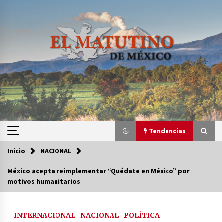
Saltar
al
contenido
Tendencias
Inicio
NACIONAL
Tendencias
México acepta reimplementar “Quédate en México” por
motivos humanitarios
Certificado de Dafne Quintos revela homicidio;
su familia exige justicia
3 semanas atrás
INTERNACIONAL
NACIONAL
POLÍTICA