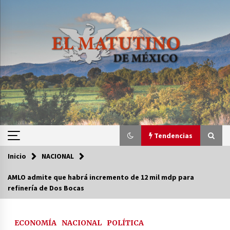
Saltar
al
contenido
Tendencias
Inicio
NACIONAL
Tendencias
AMLO admite que habrá incremento de 12 mil mdp para
refinería de Dos Bocas
Certificado de Dafne Quintos revela homicidio;
su familia exige justicia
3 semanas atrás
ECONOMÍA
NACIONAL
POLÍTICA