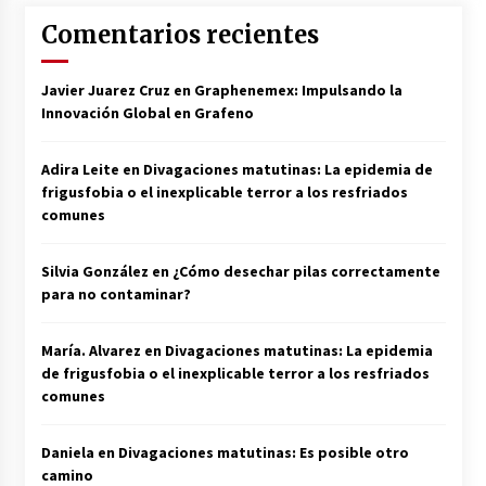
Comentarios recientes
Javier Juarez Cruz
en
Graphenemex: Impulsando la
Innovación Global en Grafeno
Adira Leite
en
Divagaciones matutinas: La epidemia de
frigusfobia o el inexplicable terror a los resfriados
comunes
Silvia González
en
¿Cómo desechar pilas correctamente
para no contaminar?
María. Alvarez
en
Divagaciones matutinas: La epidemia
de frigusfobia o el inexplicable terror a los resfriados
comunes
Daniela
en
Divagaciones matutinas: Es posible otro
camino