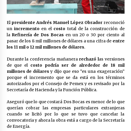
Laura Itzel Castillo será la nueva secretaria de
las Mujeres, anuncia Sheinbaum
2 meses atrás
El
presidente Andrés Manuel López Obrador
reconoció
un
incremento
en el
costo
total de la construcción de
Sheinbaum descarta reunión entre CNTE y
la
Refinería de Dos Bocas
en un 20 o 30 por ciento al
Segob: «ya dimos nuestras propuestas»
pasar de los 8 mil millones de dólares a una cifra de
entre
2 meses atrás
los 11 mil o 12 mil millones de dólares
.
Zar antidrogas de EE.UU.: “vamos por los
Durante la conferencia mañanera
rechazó l
as versiones
políticos mexicanos que protegen al narco”
de que el
costo podría ser de alrededor de 18 mil
2 meses atrás
millones de dólares
y dijo que eso “es una exageración”
porque el incremento que se da está en los términos
autorizados por el Consejo de Pemex y es revisado por la
Trump anuncia acuerdo con Irán y el fin de
operaciones militares entre ambos países
Secretaría de Hacienda y la Función Pública.
2 meses atrás
Aseguró que lo que costará Dos Bocas es menor de lo que
querían cobrar las empresas particulares extranjeras
Trump asegura que barcos cargados de
cuando se licitó por lo que se tuvo que cancelar la
petróleo están empezando a salir de Ormuz
convocatoria y ahora la obra está a cargo de la Secretaría
2 meses atrás
de Energía.