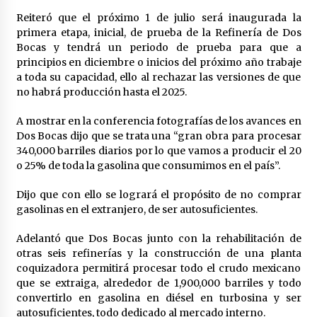
México libraría posible arancel de EE.UU. en
Reiteró que el próximo 1 de julio será inaugurada la
85% de sus exportaciones
primera etapa, inicial, de prueba de la Refinería de Dos
2 meses atrás
Bocas y tendrá un periodo de prueba para que a
principios en diciembre o inicios del próximo año trabaje
a toda su capacidad, ello al rechazar las versiones de que
no habrá producción hasta el 2025.
A mostrar en la conferencia fotografías de los avances en
Dos Bocas dijo que se trata una “gran obra para procesar
340,000 barriles diarios por lo que vamos a producir el 20
o 25% de toda la gasolina que consumimos en el país”.
Dijo que con ello se logrará el propósito de no comprar
gasolinas en el extranjero, de ser autosuficientes.
Adelantó que Dos Bocas junto con la rehabilitación de
otras seis refinerías y la construcción de una planta
coquizadora permitirá procesar todo el crudo mexicano
que se extraiga, alrededor de 1,900,000 barriles y todo
convertirlo en gasolina en diésel en turbosina y ser
autosuficientes, todo dedicado al mercado interno.