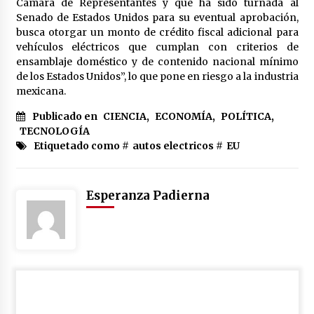
Cámara de Representantes y que ha sido turnada al
México libraría posible arancel de EE.UU. en
Senado de Estados Unidos para su eventual aprobación,
85% de sus exportaciones
busca otorgar un monto de crédito fiscal adicional para
2 meses atrás
vehículos eléctricos que cumplan con criterios de
ensamblaje doméstico y de contenido nacional mínimo
de los Estados Unidos”, lo que pone en riesgo a la industria
mexicana.
Publicado en
CIENCIA
,
ECONOMÍA
,
POLÍTICA
,
TECNOLOGÍA
Etiquetado como #
autos electricos
#
EU
Esperanza Padierna