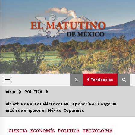
Saltar
al
contenido
Tendencias
Inicio
POLÍTICA
Tendencias
Iniciativa de autos eléctricos en EU pondría en riesgo un
millón de empleos en México: Coparmex
Certificado de Dafne Quintos revela homicidio;
su familia exige justicia
2 semanas atrás
CIENCIA
ECONOMÍA
POLÍTICA
TECNOLOGÍA