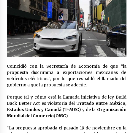
Laura Itzel Castillo será la nueva secretaria de
las Mujeres, anuncia Sheinbaum
2 meses atrás
Sheinbaum descarta reunión entre CNTE y
Segob: «ya dimos nuestras propuestas»
2 meses atrás
Zar antidrogas de EE.UU.: “vamos por los
políticos mexicanos que protegen al narco”
Coincidió con la Secretaría de Economía de que “la
2 meses atrás
propuesta discrimina a exportaciones mexicanas de
vehículos eléctricos”, por lo que respaldó el llamado del
gobierno a que la propuesta se adecúe.
Trump anuncia acuerdo con Irán y el fin de
operaciones militares entre ambos países
2 meses atrás
Porque tal y cómo está la llamada iniciativa de ley Build
Back Better Act es violatoria del
Tratado entre México,
Estados Unidos y Canadá
(
T-MEC
) y de la
Organización
Trump asegura que barcos cargados de
Mundial del Comercio
(
OMC
).
petróleo están empezando a salir de Ormuz
2 meses atrás
“La propuesta aprobada el pasado 19 de noviembre en la