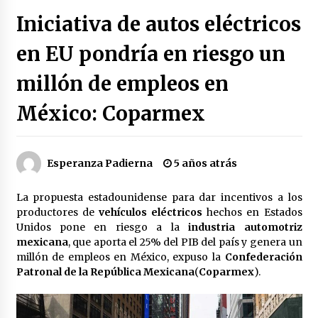
Héctor Díaz-Polanco renuncia a la presidencia
Iniciativa de autos eléctricos
de Morena en la CDMX
2 semanas atrás
en EU pondría en riesgo un
millón de empleos en
SMN alerta por lluvias intensas, granizo y calor
extremo en gran parte de México
2 semanas atrás
México: Coparmex
Cae operador financiero del Cártel del Noreste
en Mérida; incautan 15 autos de lujo
Esperanza Padierna
5 años atrás
3 semanas atrás
La propuesta estadounidense para dar incentivos a los
Detienen a funcionario por presunto homicidio
productores de
vehículos eléctricos
hechos en Estados
del periodista Josué Martínez
Unidos pone en riesgo a la
industria automotriz
3 semanas atrás
mexicana
, que aporta el 25% del PIB del país y genera un
millón de empleos en México, expuso la
Confederación
Patronal de la República Mexicana
(
Coparmex
).
CNTE anuncia paso gratuito en peajes de CDMX
y acciones en 20 estados
2 meses atrás