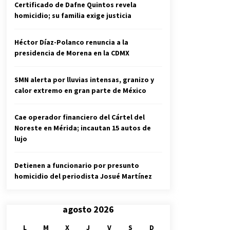
Certificado de Dafne Quintos revela
homicidio; su familia exige justicia
Héctor Díaz-Polanco renuncia a la
presidencia de Morena en la CDMX
SMN alerta por lluvias intensas, granizo y
calor extremo en gran parte de México
Cae operador financiero del Cártel del
Noreste en Mérida; incautan 15 autos de
lujo
Detienen a funcionario por presunto
homicidio del periodista Josué Martínez
agosto 2026
L
M
X
J
V
S
D