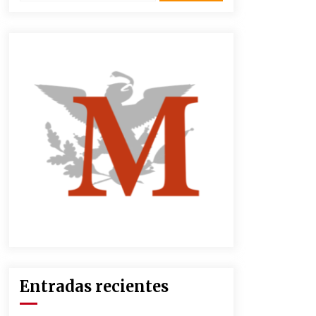
3 semanas atrás
CNTE anuncia paso gratuito en
peajes de CDMX y acciones en 20
estados
2 meses atrás
Zar antidrogas de EE.UU.: “vamos
por los políticos mexicanos que
protegen al narco”
2 meses atrás
México libraría posible arancel de
EE.UU. en 85% de sus exportaciones
2 meses atrás
Entradas recientes