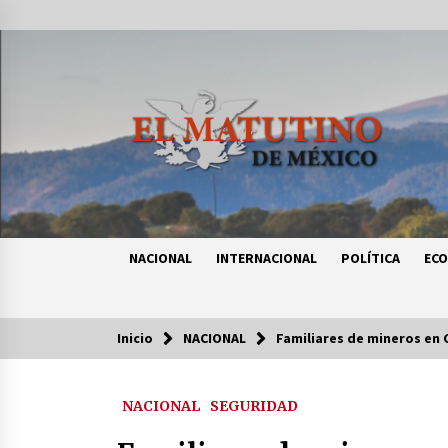
Saltar
al
contenido
NACIONAL
INTERNACIONAL
POLÍTICA
EC
Inicio
NACIONAL
Familiares de mineros en 
Tendencias
NACIONAL
SEGURIDAD
Certificado de Dafne Quintos revel
homicidio; su familia exige justici