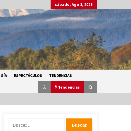
sábado, Ago 8, 2026
GÍA
ESPECTÁCULOS
TENDENCIAS
Tendencias
SMN alerta por lluvias intensas,
Buscar:
granizo y calor extremo en gran
parte de México