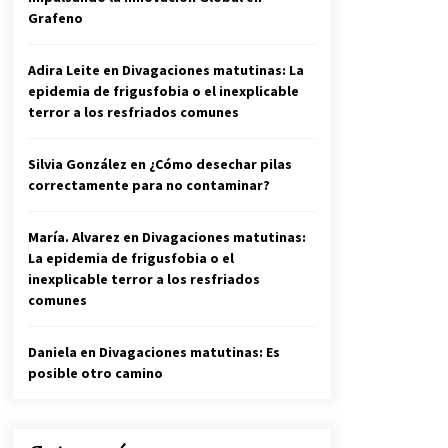
Grafeno
Adira Leite
en
Divagaciones matutinas: La
epidemia de frigusfobia o el inexplicable
terror a los resfriados comunes
Silvia González
en
¿Cómo desechar pilas
correctamente para no contaminar?
María. Alvarez
en
Divagaciones matutinas:
La epidemia de frigusfobia o el
inexplicable terror a los resfriados
comunes
Daniela
en
Divagaciones matutinas: Es
posible otro camino