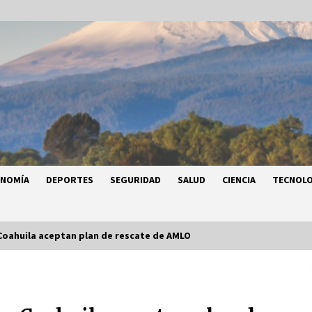
ONOMÍA
DEPORTES
SEGURIDAD
SALUD
CIENCIA
TECNOLO
Coahuila aceptan plan de rescate de AMLO
a
Héctor Díaz-Polanco renuncia a la
a
presidencia de Morena en la CDMX