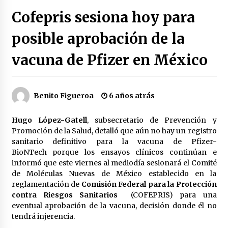
Héctor Díaz-Polanco renuncia a la presidencia
Cofepris sesiona hoy para
de Morena en la CDMX
2 semanas atrás
posible aprobación de la
vacuna de Pfizer en México
SMN alerta por lluvias intensas, granizo y calor
extremo en gran parte de México
2 semanas atrás
Benito Figueroa
6 años atrás
Cae operador financiero del Cártel del Noreste
en Mérida; incautan 15 autos de lujo
Hugo López-Gatell
, subsecretario de Prevención y
3 semanas atrás
Promoción de la Salud, detalló que aún no hay un registro
sanitario definitivo para la vacuna de Pfizer-
Detienen a funcionario por presunto homicidio
BioNTech porque los ensayos clínicos continúan e
del periodista Josué Martínez
informó que este viernes al mediodía sesionará el Comité
3 semanas atrás
de Moléculas Nuevas de México establecido en la
reglamentación de
Comisión Federal para la Protección
contra Riesgos Sanitarios
(COFEPRIS) para una
CNTE anuncia paso gratuito en peajes de CDMX
y acciones en 20 estados
eventual aprobación de la vacuna, decisión donde él no
2 meses atrás
tendrá injerencia.