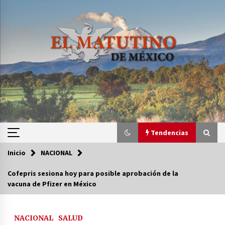
Saltar
al
contenido
Tendencias
Inicio
NACIONAL
Tendencias
Cofepris sesiona hoy para posible aprobación de la
vacuna de Pfizer en México
Certificado de Dafne Quintos revela homicidio;
su familia exige justicia
2 semanas atrás
NACIONAL
SALUD