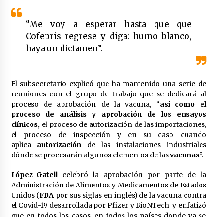
Laura Itzel Castillo será la nueva secretaria de
las Mujeres, anuncia Sheinbaum
“Me voy a esperar hasta que que
2 meses atrás
Cofepris regrese y diga: humo blanco,
haya un dictamen”.
Sheinbaum descarta reunión entre CNTE y
Segob: «ya dimos nuestras propuestas»
2 meses atrás
El subsecretario explicó que ha mantenido una serie de
reuniones con el grupo de trabajo que se dedicará al
Zar antidrogas de EE.UU.: “vamos por los
políticos mexicanos que protegen al narco”
proceso de aprobación de la vacuna, “
así como el
2 meses atrás
proceso de análisis y aprobación de los ensayos
clínicos,
el proceso de autorización de las importaciones,
el proceso de inspección y en su caso cuando
Trump anuncia acuerdo con Irán y el fin de
aplica
autorización
de las instalaciones industriales
operaciones militares entre ambos países
dónde se procesarán algunos elementos de las
vacunas
”.
2 meses atrás
López-Gatell
celebró la aprobación por parte de la
Trump asegura que barcos cargados de
Administración de Alimentos y Medicamentos de Estados
petróleo están empezando a salir de Ormuz
Unidos (
FDA
por sus siglas en inglés) de la vacuna contra
2 meses atrás
el Covid-19 desarrollada por Pfizer y BioNTech, y enfatizó
que en todos los casos, en todos los países donde ya se