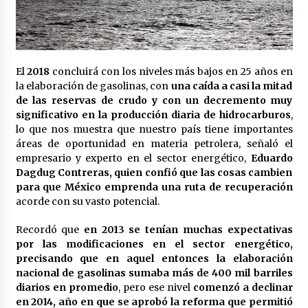
Laura Itzel Castillo será la nueva secretaria de
las Mujeres, anuncia Sheinbaum
2 meses atrás
El
2018
concluirá con los niveles más bajos en 25 años en
Sheinbaum descarta reunión entre CNTE y
Segob: «ya dimos nuestras propuestas»
la elaboración de gasolinas, con
una caída a casi la mitad
2 meses atrás
de las reservas de crudo y con un decremento muy
significativo en la producción diaria de hidrocarburos
,
lo que nos muestra que nuestro país tiene importantes
Zar antidrogas de EE.UU.: “vamos por los
áreas de oportunidad en materia petrolera, señaló el
políticos mexicanos que protegen al narco”
empresario y experto en el sector energético,
Eduardo
2 meses atrás
Dagdug Contreras, quien confió que las cosas cambien
para que México emprenda una ruta de recuperación
Trump anuncia acuerdo con Irán y el fin de
acorde con su vasto potencial.
operaciones militares entre ambos países
2 meses atrás
Recordó que
en 2013 se tenían muchas expectativas
por las modificaciones en el sector energético,
precisando que en aquel entonces la elaboración
Trump asegura que barcos cargados de
petróleo están empezando a salir de Ormuz
nacional de gasolinas sumaba más de 400 mil barriles
2 meses atrás
diarios en promedio
, pero ese nivel
comenzó a declinar
en 2014, año en que se aprobó la reforma que permitió