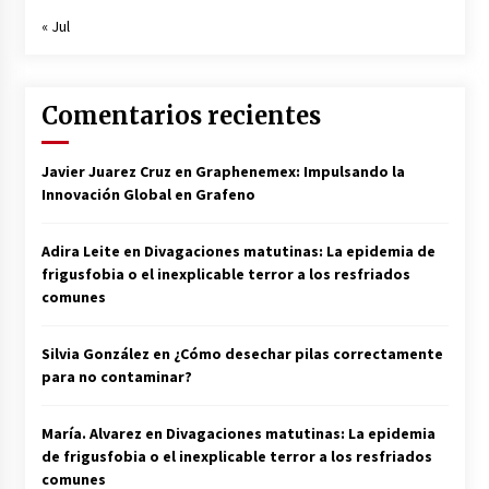
« Jul
Comentarios recientes
Javier Juarez Cruz
en
Graphenemex: Impulsando la
Innovación Global en Grafeno
Adira Leite
en
Divagaciones matutinas: La epidemia de
frigusfobia o el inexplicable terror a los resfriados
comunes
Silvia González
en
¿Cómo desechar pilas correctamente
para no contaminar?
María. Alvarez
en
Divagaciones matutinas: La epidemia
de frigusfobia o el inexplicable terror a los resfriados
comunes