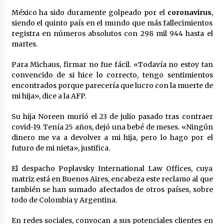
México libraría posible arancel de EE.UU. en
México ha sido duramente golpeado por el
coronavirus
,
85% de sus exportaciones
siendo el quinto país en el mundo que más fallecimientos
2 meses atrás
registra en números absolutos con 298 mil 944 hasta el
martes.
Para Michaus, firmar no fue fácil. «Todavía no estoy tan
convencido de si hice lo correcto, tengo sentimientos
encontrados porque parecería que lucro con la muerte de
mi hija», dice a la AFP.
Su hija Noreen murió el 23 de julio pasado tras contraer
covid-19. Tenía 25 años, dejó una bebé de meses. «Ningún
dinero me va a devolver a mi hija, pero lo hago por el
futuro de mi nieta», justifica.
El despacho Poplavsky International Law Offices, cuya
matriz está en Buenos Aires, encabeza este reclamo al que
también se han sumado afectados de otros países, sobre
todo de Colombia y Argentina.
En redes sociales, convocan a sus potenciales clientes en