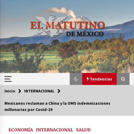
Saltar
al
contenido
Tendencias
Inicio
INTERNACIONAL
Tendencias
Mexicanos reclaman a China y la OMS indemnizaciones
millonarias por Covid-19
Certificado de Dafne Quintos revela homicidio;
su familia exige justicia
3 semanas atrás
ECONOMÍA
INTERNACIONAL
SALUD