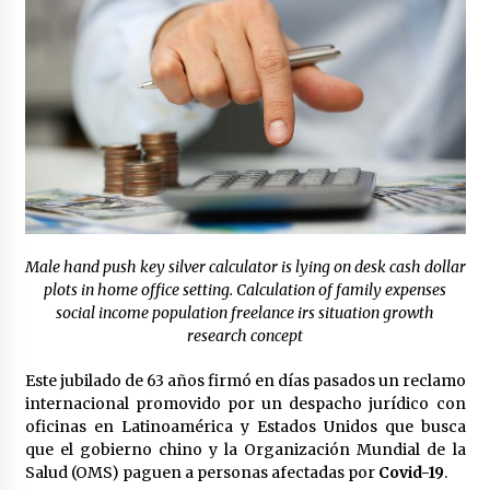
Laura Itzel Castillo será la nueva secretaria de
las Mujeres, anuncia Sheinbaum
2 meses atrás
Sheinbaum descarta reunión entre CNTE y
Segob: «ya dimos nuestras propuestas»
2 meses atrás
Zar antidrogas de EE.UU.: “vamos por los
políticos mexicanos que protegen al narco”
2 meses atrás
Male hand push key silver calculator is lying on desk cash dollar
plots in home office setting. Calculation of family expenses
social income population freelance irs situation growth
Trump anuncia acuerdo con Irán y el fin de
operaciones militares entre ambos países
research concept
2 meses atrás
Este jubilado de 63 años firmó en días pasados un reclamo
internacional promovido por un despacho jurídico con
Trump asegura que barcos cargados de
oficinas en Latinoamérica y Estados Unidos que busca
petróleo están empezando a salir de Ormuz
que el gobierno chino y la Organización Mundial de la
2 meses atrás
Salud (OMS) paguen a personas afectadas por
Covid-19
.