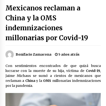
Héctor Díaz-Polanco renuncia a la presidencia
Mexicanos reclaman a
de Morena en la CDMX
3 semanas atrás
China y la OMS
indemnizaciones
SMN alerta por lluvias intensas, granizo y calor
extremo en gran parte de México
3 semanas atrás
millonarias por Covid-19
Cae operador financiero del Cártel del Noreste
en Mérida; incautan 15 autos de lujo
Bonifacio Zamacona
5 años atrás
3 semanas atrás
Con sentimientos encontrados de que quizá busca
Detienen a funcionario por presunto homicidio
lucrarse con la muerte de su hija, víctima de
Covid-19
,
del periodista Josué Martínez
Jaime Michaus se sumó a cientos de mexicanos que
3 semanas atrás
reclaman a
China
y la
OMS
millonarias indemnizaciones
por la pandemia.
CNTE anuncia paso gratuito en peajes de CDMX
y acciones en 20 estados
2 meses atrás