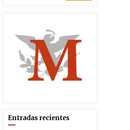
2 semanas atrás
CNTE anuncia paso gratuito en
peajes de CDMX y acciones en 20
estados
2 meses atrás
Zar antidrogas de EE.UU.: “vamos
por los políticos mexicanos que
protegen al narco”
2 meses atrás
México libraría posible arancel de
EE.UU. en 85% de sus exportaciones
2 meses atrás
Entradas recientes