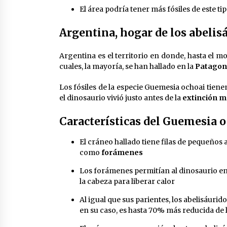
El área podría tener más fósiles de este t
Argentina, hogar de los abelis
Argentina es el territorio en donde, hasta el 
cuales, la mayoría, se han hallado en la
Patagoni
Los fósiles de la especie Guemesia ochoai tiene
el dinosaurio vivió justo antes de la
extinción m
Características del Guemesia 
El cráneo hallado tiene filas de pequeños 
como
forámenes
Los forámenes permitían al dinosaurio e
la cabeza para liberar calor
Al igual que sus parientes, los abelisáuri
en su caso, es hasta 70% más reducida de l