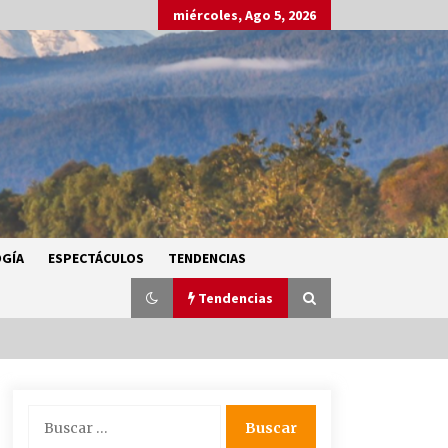
miércoles, Ago 5, 2026
GÍA
ESPECTÁCULOS
TENDENCIAS
Tendencias
SMN alerta por lluvias intensas,
Buscar:
granizo y calor extremo en gran
parte de México