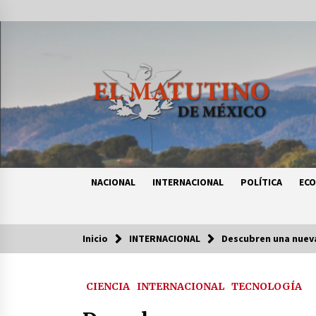
Saltar
al
contenido
NACIONAL
INTERNACIONAL
POLÍTICA
EC
Inicio
INTERNACIONAL
Descubren una nueva
Tendencias
CIENCIA
INTERNACIONAL
TECNOLOGÍA
Certificado de Dafne Quintos revel
homicidio; su familia exige justici