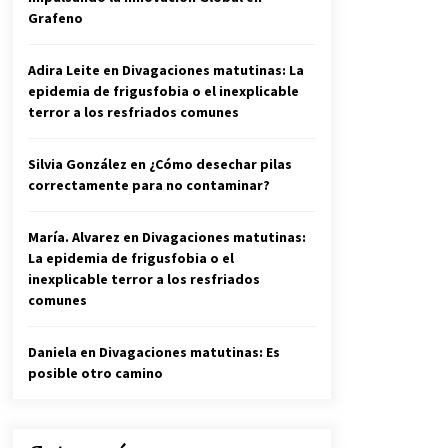
Grafeno
Adira Leite
en
Divagaciones matutinas: La
epidemia de frigusfobia o el inexplicable
terror a los resfriados comunes
Silvia González
en
¿Cómo desechar pilas
correctamente para no contaminar?
María. Alvarez
en
Divagaciones matutinas:
La epidemia de frigusfobia o el
inexplicable terror a los resfriados
comunes
Daniela
en
Divagaciones matutinas: Es
posible otro camino