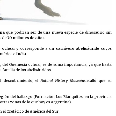
ina
que podrían ser de una nueva especie de dinosaurio sin
s de
70 millones de años
.
 ochoai
y corresponde a un
carnívoro abelisáurido
cuyos
américa e
India
.
, del Guemesia ochoai, es de suma importancia, ya que hasta
familia de los abelisáuridos.
l descubrimiento, el
Natural History Museum
detalló que su
egión del hallazgo (Formación Los Blanquitos, en la provincia
 otras zonas de lo que hoy es Argentina).
n el Cretácico de América del Sur