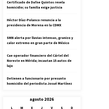
Certificado de Dafne Quintos revela
homicidio; su familia exige justicia
Héctor Díaz-Polanco renuncia a la
presidencia de Morena en la CDMX
SMN alerta por lluvias intensas, granizo y
calor extremo en gran parte de México
Cae operador financiero del Cártel del
Noreste en Mérida; incautan 15 autos de
lujo
Detienen a funcionario por presunto
homicidio del periodista Josué Martínez
agosto 2026
L
M
X
J
V
S
D