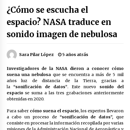
Héctor Díaz-Polanco renuncia a la presidencia
¿Cómo se escucha el
de Morena en la CDMX
3 semanas atrás
espacio? NASA traduce en
sonido imagen de nebulosa
SMN alerta por lluvias intensas, granizo y calor
extremo en gran parte de México
3 semanas atrás
Sara Pilar López
5 años atrás
Cae operador financiero del Cártel del Noreste
en Mérida; incautan 15 autos de lujo
Investigadores de la NASA dieron a conocer cómo
3 semanas atrás
suena una nebulosa
que se encuentra a más de 5 mil
años luz de distancia de la Tierra, gracias a
Detienen a funcionario por presunto homicidio
la
“sonificación de datos”
. Este nuevo
sonido del
del periodista Josué Martínez
espacio
se suma a las tres grabaciones anteriormente
3 semanas atrás
obtenidas en 2020.
Para saber
cómo suena el espacio
, los expertos llevaron
CNTE anuncia paso gratuito en peajes de CDMX
y acciones en 20 estados
a cabo un proceso de
“sonificación de datos”,
que
2 meses atrás
consiste en procesar la información recopilada por varias
misiones de la Administración Nacional de Aeronáutica y