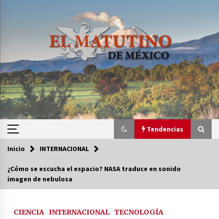
Saltar
al
contenido
Tendencias
Inicio
INTERNACIONAL
Tendencias
¿Cómo se escucha el espacio? NASA traduce en sonido
imagen de nebulosa
Certificado de Dafne Quintos revela homicidio;
su familia exige justicia
3 semanas atrás
CIENCIA
INTERNACIONAL
TECNOLOGÍA