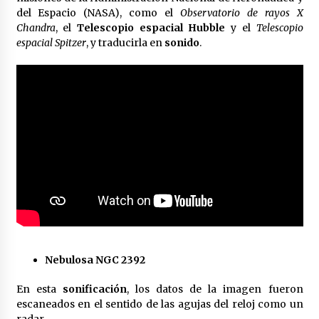
Laura Itzel Castillo será la nueva secretaria de
del Espacio (NASA), como el
Observatorio de rayos X
las Mujeres, anuncia Sheinbaum
Chandra
, el
Telescopio espacial Hubble
y el
Telescopio
2 meses atrás
espacial Spitzer
, y traducirla en
sonido
.
Sheinbaum descarta reunión entre CNTE y
Segob: «ya dimos nuestras propuestas»
2 meses atrás
Zar antidrogas de EE.UU.: “vamos por los
políticos mexicanos que protegen al narco”
2 meses atrás
Trump anuncia acuerdo con Irán y el fin de
operaciones militares entre ambos países
2 meses atrás
Nebulosa NGC 2392
Trump asegura que barcos cargados de
petróleo están empezando a salir de Ormuz
En esta
sonificación
, los datos de la imagen fueron
2 meses atrás
escaneados en el sentido de las agujas del reloj como un