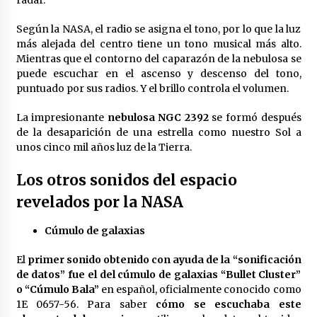
radar.
México libraría posible arancel de EE.UU. en
85% de sus exportaciones
Según la NASA, el radio se asigna el tono, por lo que la luz
2 meses atrás
más alejada del centro tiene un tono musical más alto.
Mientras que el contorno del caparazón de la nebulosa se
puede escuchar en el ascenso y descenso del tono,
puntuado por sus radios. Y el brillo controla el volumen.
La impresionante
nebulosa NGC 2392
se formó después
de la desaparición de una estrella como nuestro Sol a
unos cinco mil años luz de la Tierra.
Los otros sonidos del espacio
revelados por la NASA
Cúmulo de galaxias
El
primer sonido obtenido con ayuda de la “sonificación
de datos” fue el del cúmulo de galaxias “Bullet Cluster”
o “Cúmulo Bala”
en español, oficialmente conocido como
1E 0657-56. Para saber
cómo se escuchaba este