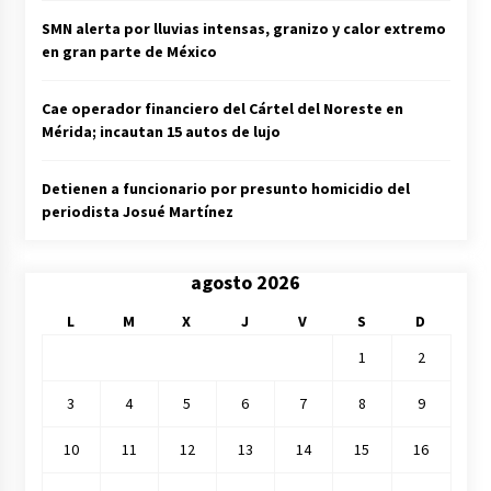
SMN alerta por lluvias intensas, granizo y calor extremo
en gran parte de México
Cae operador financiero del Cártel del Noreste en
Mérida; incautan 15 autos de lujo
Detienen a funcionario por presunto homicidio del
periodista Josué Martínez
agosto 2026
L
M
X
J
V
S
D
1
2
3
4
5
6
7
8
9
10
11
12
13
14
15
16