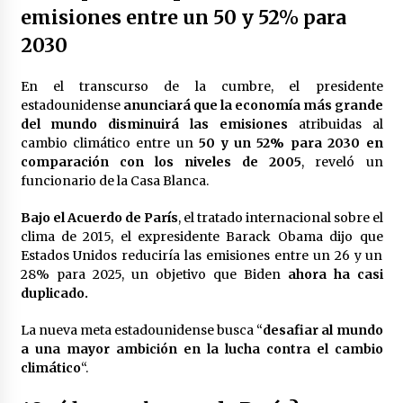
emisiones entre un 50 y 52% para
México libraría posible arancel de EE.UU. en
85% de sus exportaciones
2030
2 meses atrás
En el transcurso de la cumbre, el presidente
estadounidense
anunciará que la economía más grande
del mundo disminuirá las emisiones
atribuidas al
cambio climático entre un
50 y un 52% para 2030 en
comparación con los niveles de 2005
, reveló un
funcionario de la Casa Blanca.
Bajo el Acuerdo de París
, el tratado internacional sobre el
clima de 2015, el expresidente Barack Obama dijo que
Estados Unidos reduciría las emisiones entre un 26 y un
28% para 2025, un objetivo que Biden
ahora ha casi
duplicado.
La nueva meta estadounidense busca “
desafiar al mundo
a una mayor ambición en la lucha contra el cambio
climático
“.