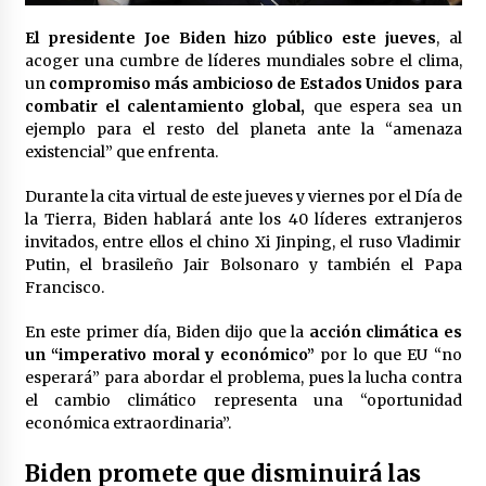
Laura Itzel Castillo será la nueva secretaria de
las Mujeres, anuncia Sheinbaum
El presidente Joe Biden hizo público este jueves
, al
2 meses atrás
acoger una cumbre de líderes mundiales sobre el clima,
un
compromiso más ambicioso de Estados Unidos para
combatir el calentamiento global,
que espera sea un
Sheinbaum descarta reunión entre CNTE y
ejemplo para el resto del planeta ante la “amenaza
Segob: «ya dimos nuestras propuestas»
existencial” que enfrenta.
2 meses atrás
Durante la cita virtual de este jueves y viernes por el Día de
Zar antidrogas de EE.UU.: “vamos por los
la Tierra, Biden hablará ante los 40 líderes extranjeros
políticos mexicanos que protegen al narco”
invitados, entre ellos el chino Xi Jinping, el ruso Vladimir
2 meses atrás
Putin, el brasileño Jair Bolsonaro y también el Papa
Francisco.
Trump anuncia acuerdo con Irán y el fin de
operaciones militares entre ambos países
En este primer día, Biden dijo que la
acción climática es
2 meses atrás
un “imperativo moral y económico”
por lo que EU “no
esperará” para abordar el problema, pues la lucha contra
el cambio climático representa una “oportunidad
Trump asegura que barcos cargados de
económica extraordinaria”.
petróleo están empezando a salir de Ormuz
2 meses atrás
Biden promete que disminuirá las