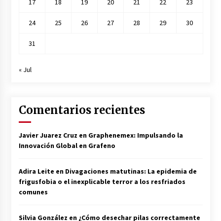
17
18
19
20
21
22
23
24
25
26
27
28
29
30
31
« Jul
Comentarios recientes
Javier Juarez Cruz
en
Graphenemex: Impulsando la
Innovación Global en Grafeno
Adira Leite
en
Divagaciones matutinas: La epidemia de
frigusfobia o el inexplicable terror a los resfriados
comunes
Silvia González
en
¿Cómo desechar pilas correctamente