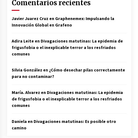
Comentarios recientes
Javier Juarez Cruz
en
Graphenemex: Impulsando la
Innovación Global en Grafeno
Adira Leite
en
Divagaciones matutinas: La epidemia de
frigusfobia o el inexplicable terror a los resfriados
comunes
Silvia González
en
¿Cómo desechar pilas correctamente
para no contaminar?
María. Alvarez
en
Divagaciones matutinas: La epidemia
de frigusfobia o el inexplicable terror a los resfriados
comunes
Daniela
en
Divagaciones matutinas: Es posible otro
camino