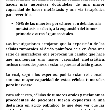
Laura Itzel Castillo será la nueva secretaria de
hacen más agresivas
,
dotándolas de una mayor
las Mujeres, anuncia Sheinbaum
capacidad de hacer metástasis
y una vía terapéutica
2 meses atrás
para revertirlo.
90% de las muertes por cáncer son debidas a la
Sheinbaum descarta reunión entre CNTE y
metástasis, es decir, a la expansión del tumor
Segob: «ya dimos nuestras propuestas»
primario a otros órganos vitales.
2 meses atrás
Las investigaciones arrojaron que
la exposición de las
Zar antidrogas de EE.UU.: “vamos por los
células tumorales al ácido palmítico
deja en éstas una
políticos mexicanos que protegen al narco”
serie de marcadores que provocan un cambio que hace
2 meses atrás
que mantengan una mayor capacidad
metastática
,
incluso meses después de estar expuestas al ácido graso.
Trump anuncia acuerdo con Irán y el fin de
Lo cual, según los expertos, podría estar relacionado
operaciones militares entre ambos países
con
una mayor capacidad de estas células tumorales
2 meses atrás
para inervarse.
Trump asegura que barcos cargados de
Para saber esto,
células de tumores orales y melanomas
petróleo están empezando a salir de Ormuz
procedentes de pacientes fueron expuestas a una
2 meses atrás
dieta rica en ácido palmítico
, lo que dejo ver que
las