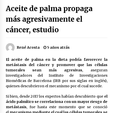
Héctor Díaz-Polanco renuncia a la presidencia
Aceite de palma propaga
de Morena en la CDMX
3 semanas atrás
más agresivamente el
cáncer, estudio
SMN alerta por lluvias intensas, granizo y calor
extremo en gran parte de México
3 semanas atrás
René Acosta
5 años atrás
Cae operador financiero del Cártel del Noreste
en Mérida; incautan 15 autos de lujo
El aceite de palma en la dieta podría favorecer la
3 semanas atrás
metástasis del cáncer y promover que las células
tumorales sean más agresivas
, aseguran
Detienen a funcionario por presunto homicidio
investigadores del Instituto de Investigaciones
del periodista Josué Martínez
Biomédicas de Barcelona (IRB por sus siglas en inglés),
3 semanas atrás
quienes descubrieron el mecanismo por el cual sucede.
Si bien, desde 2017 los expertos habían descubierto que
el
CNTE anuncia paso gratuito en peajes de CDMX
y acciones en 20 estados
ácido palmítico se correlaciona con un mayor riesgo de
2 meses atrás
metástasis
, fue hasta este momento que se conoció
el
mecanismo mediante el cual las células tumorales se