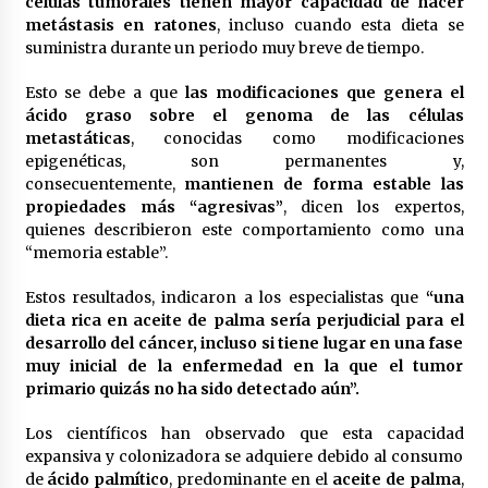
células tumorales tienen mayor capacidad de hacer
metástasis en ratones
México libraría posible arancel de EE.UU. en
, incluso cuando esta dieta se
85% de sus exportaciones
suministra durante un periodo muy breve de tiempo.
2 meses atrás
Esto se debe a que
las modificaciones que genera el
ácido graso sobre el genoma de las células
metastáticas
, conocidas como modificaciones
epigenéticas, son permanentes y,
consecuentemente,
mantienen de forma estable las
propiedades más “agresivas”
, dicen los expertos,
quienes describieron este comportamiento como una
“memoria estable”.
Estos resultados, indicaron a los especialistas que
“una
dieta rica en aceite de palma sería perjudicial para el
desarrollo del cáncer, incluso si tiene lugar en una fase
muy inicial de la enfermedad en la que el tumor
primario quizás no ha sido detectado aún”.
Los científicos han observado que esta capacidad
expansiva y colonizadora se adquiere debido al consumo
de
ácido palmítico
, predominante en el
aceite de palma
,