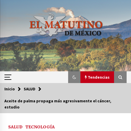
Saltar
al
contenido
Tendencias
Inicio
SALUD
Tendencias
Aceite de palma propaga más agresivamente el cáncer,
estudio
Certificado de Dafne Quintos revela homicidio;
su familia exige justicia
3 semanas atrás
SALUD
TECNOLOGÍA