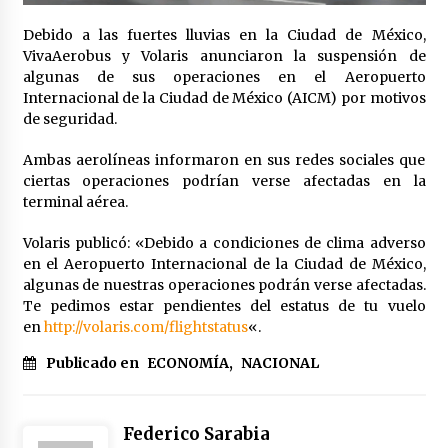
Laura Itzel Castillo será la nueva secretaria de
las Mujeres, anuncia Sheinbaum
Debido a las fuertes lluvias en la Ciudad de México,
2 meses atrás
VivaAerobus y Volaris anunciaron la suspensión de
algunas de sus operaciones en el Aeropuerto
Internacional de la Ciudad de México (AICM) por motivos
Sheinbaum descarta reunión entre CNTE y
de seguridad.
Segob: «ya dimos nuestras propuestas»
2 meses atrás
Ambas aerolíneas informaron en sus redes sociales que
ciertas operaciones podrían verse afectadas en la
Zar antidrogas de EE.UU.: “vamos por los
terminal aérea.
políticos mexicanos que protegen al narco”
2 meses atrás
Volaris publicó: «Debido a condiciones de clima adverso
en el Aeropuerto Internacional de la Ciudad de México,
algunas de nuestras operaciones podrán verse afectadas.
Trump anuncia acuerdo con Irán y el fin de
operaciones militares entre ambos países
Te pedimos estar pendientes del estatus de tu vuelo
2 meses atrás
en
http://volaris.com/flightstatus
«.
Publicado en
ECONOMÍA
,
NACIONAL
Trump asegura que barcos cargados de
petróleo están empezando a salir de Ormuz
2 meses atrás
Federico Sarabia