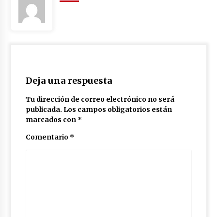
México libraría posible arancel de EE.UU. en
85% de sus exportaciones
2 meses atrás
Deja una respuesta
Tu dirección de correo electrónico no será
publicada.
Los campos obligatorios están
marcados con
*
Comentario
*