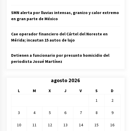
SMN alerta por lluvias intensas, granizo y calor extremo
en gran parte de México
Cae operador financiero del Cártel del Noreste en
Mérida; incautan 15 autos de lujo
Detienen a funcionario por presunto homicidio del
periodista Josué Martínez
agosto 2026
L
M
X
J
V
S
D
1
2
3
4
5
6
7
8
9
10
11
12
13
14
15
16