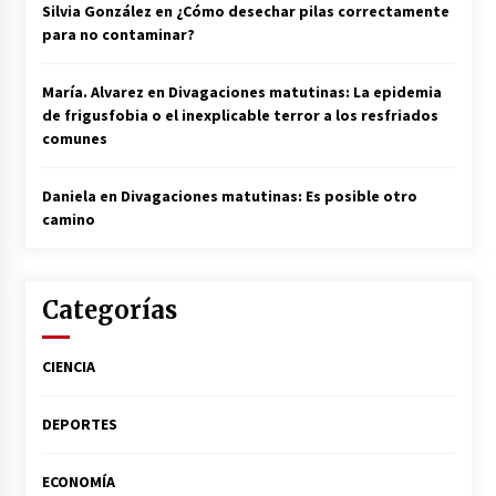
Silvia González
en
¿Cómo desechar pilas correctamente
para no contaminar?
María. Alvarez
en
Divagaciones matutinas: La epidemia
de frigusfobia o el inexplicable terror a los resfriados
comunes
Daniela
en
Divagaciones matutinas: Es posible otro
camino
Categorías
CIENCIA
DEPORTES
ECONOMÍA