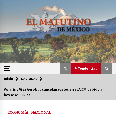
Saltar
al
contenido
Tendencias
Inicio
NACIONAL
Tendencias
Volaris y Viva Aerobus cancelan vuelos en el AICM debido a
intensas lluvias
Certificado de Dafne Quintos revela homicidio;
su familia exige justicia
3 semanas atrás
ECONOMÍA
NACIONAL