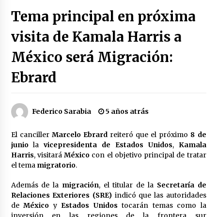
Héctor Díaz-Polanco renuncia a la presidencia
Tema principal en próxima
de Morena en la CDMX
3 semanas atrás
visita de Kamala Harris a
México será Migración:
SMN alerta por lluvias intensas, granizo y calor
extremo en gran parte de México
3 semanas atrás
Ebrard
Cae operador financiero del Cártel del Noreste
en Mérida; incautan 15 autos de lujo
Federico Sarabia
5 años atrás
3 semanas atrás
El canciller
Marcelo Ebrard
reiteró que el próximo
8 de
Detienen a funcionario por presunto homicidio
junio
la
vicepresidenta de Estados Unidos
,
Kamala
del periodista Josué Martínez
Harris
, visitará
México
con el objetivo principal de tratar
3 semanas atrás
el tema
migratorio
.
Además de la
migración
, el titular de la
Secretaría de
CNTE anuncia paso gratuito en peajes de CDMX
y acciones en 20 estados
Relaciones Exteriores (SRE)
indicó que las autoridades
2 meses atrás
de
México
y
Estados Unidos
tocarán temas como la
inversión en las regiones de la frontera sur