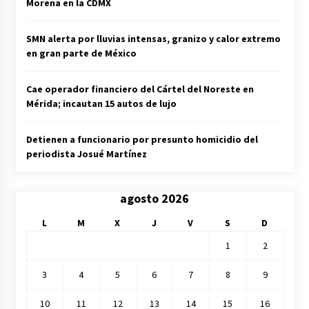
Morena en la CDMX
SMN alerta por lluvias intensas, granizo y calor extremo
en gran parte de México
Cae operador financiero del Cártel del Noreste en
Mérida; incautan 15 autos de lujo
Detienen a funcionario por presunto homicidio del
periodista Josué Martínez
agosto 2026
L
M
X
J
V
S
D
1
2
3
4
5
6
7
8
9
10
11
12
13
14
15
16