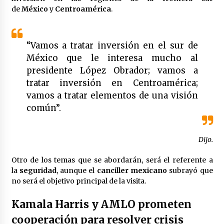
Laura Itzel Castillo será la nueva secretaria de
de
México
y
Centroamérica
.
las Mujeres, anuncia Sheinbaum
2 meses atrás
“Vamos a tratar inversión en el sur de
Sheinbaum descarta reunión entre CNTE y
México que le interesa mucho al
Segob: «ya dimos nuestras propuestas»
presidente López Obrador; vamos a
2 meses atrás
tratar inversión en Centroamérica;
vamos a tratar elementos de una visión
Zar antidrogas de EE.UU.: “vamos por los
común”.
políticos mexicanos que protegen al narco”
2 meses atrás
Dijo.
Trump anuncia acuerdo con Irán y el fin de
operaciones militares entre ambos países
Otro de los temas que se abordarán, será el referente a
2 meses atrás
la
seguridad
, aunque el
canciller mexicano
subrayó que
no será el objetivo principal de la visita.
Trump asegura que barcos cargados de
petróleo están empezando a salir de Ormuz
Kamala Harris y AMLO prometen
2 meses atrás
cooperación para resolver crisis