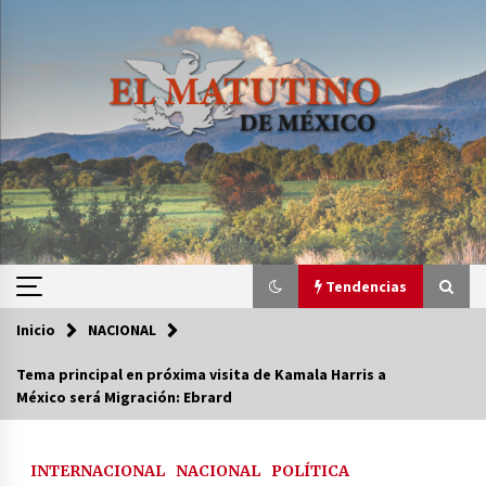
Saltar
al
contenido
Tendencias
Inicio
NACIONAL
Tendencias
Tema principal en próxima visita de Kamala Harris a
México será Migración: Ebrard
Certificado de Dafne Quintos revela homicidio;
su familia exige justicia
3 semanas atrás
INTERNACIONAL
NACIONAL
POLÍTICA