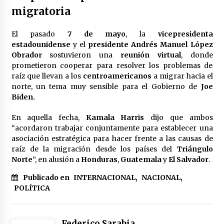
migratoria
México libraría posible arancel de EE.UU. en
85% de sus exportaciones
2 meses atrás
El pasado
7 de mayo
, la
vicepresidenta
estadounidense
y el
presidente Andrés Manuel López
Obrador
sostuvieron una
reunión virtual
, donde
prometieron cooperar para resolver los problemas de
raíz que llevan a los
centroamericanos
a migrar hacia el
norte, un tema muy sensible para el Gobierno de
Joe
Biden.
En aquella fecha,
Kamala Harris
dijo que ambos
“acordaron trabajar conjuntamente para establecer una
asociación estratégica para hacer frente a las causas de
raíz de la migración desde los países del
Triángulo
Norte
”, en alusión a
Honduras
,
Guatemala
y
El Salvador
.
Publicado en
INTERNACIONAL
,
NACIONAL
,
POLÍTICA
Federico Sarabia