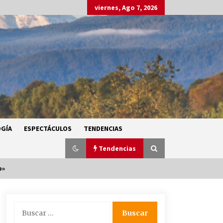
viernes, Ago 7, 2026
GÍA
ESPECTÁCULOS
TENDENCIAS
Tendencias
o»
SMN alerta por lluvias intensas,
Buscar:
granizo y calor extremo en gran
parte de México