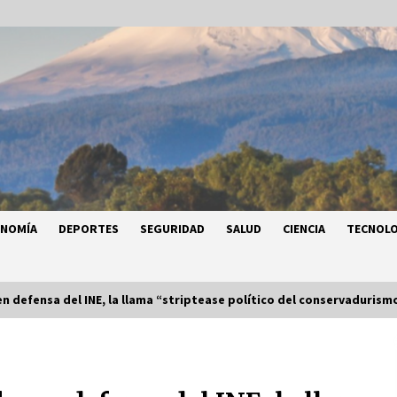
ONOMÍA
DEPORTES
SEGURIDAD
SALUD
CIENCIA
TECNOLO
n defensa del INE, la llama “striptease político del conservadurism
a
Héctor Díaz-Polanco renuncia a la
a
presidencia de Morena en la CDMX