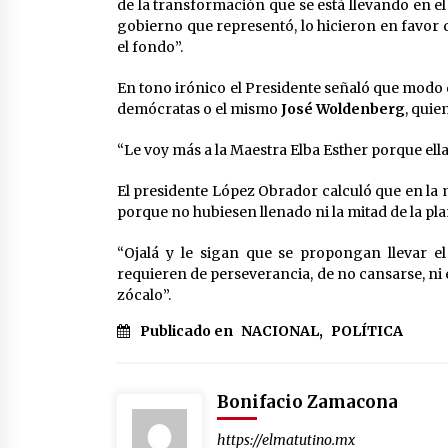
de la transformación que se está llevando en el p
gobierno que representó, lo hicieron en favor d
el fondo”.
En tono irónico el Presidente señaló que mod
demócratas o el mismo
José Woldenberg
, quie
“Le voy más a la Maestra Elba Esther porque el
El presidente López Obrador calculó que en la 
porque no hubiesen llenado ni la mitad de la pla
“Ojalá y le sigan que se propongan llevar e
requieren de perseverancia, de no cansarse, ni 
zócalo”.
Publicado en
NACIONAL
,
POLÍTICA
Bonifacio Zamacona
https://elmatutino.mx