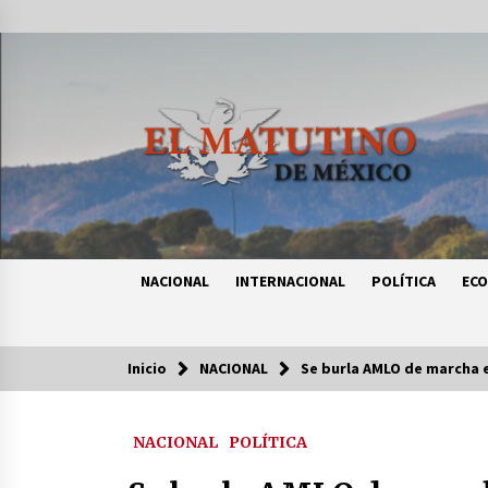
Saltar
al
contenido
NACIONAL
INTERNACIONAL
POLÍTICA
EC
Inicio
NACIONAL
Se burla AMLO de marcha e
Tendencias
NACIONAL
POLÍTICA
Certificado de Dafne Quintos revel
homicidio; su familia exige justici