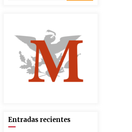
3 semanas atrás
CNTE anuncia paso gratuito en
peajes de CDMX y acciones en 20
estados
2 meses atrás
Zar antidrogas de EE.UU.: “vamos
por los políticos mexicanos que
protegen al narco”
2 meses atrás
México libraría posible arancel de
EE.UU. en 85% de sus exportaciones
2 meses atrás
Entradas recientes