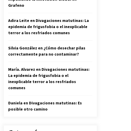
Grafeno
Adira Leite
en
Divagaciones matutinas: La
epidemia de frigusfobia o el inexplicable
terror a los resfriados comunes
Silvia González
en
¿Cómo desechar pilas
correctamente para no contaminar?
María. Alvarez
en
Divagaciones matutinas:
La epidemia de frigusfobia o el
inexplicable terror a los resfriados
comunes
Daniela
en
Divagaciones matutinas: Es
posible otro camino