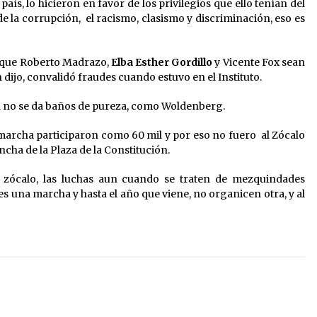
aís, lo hicieron en favor de los privilegios que ello tenían del
e la corrupción, el racismo, clasismo y discriminación, eso es
o que Roberto Madrazo,
Elba Esther Gordillo
y Vicente Fox sean
n dijo, convalidó fraudes cuando estuvo en el Instituto.
la no se da baños de pureza, como Woldenberg.
marcha participaron como 60 mil y por eso no fuero al Zócalo
ncha de la Plaza de la Constitución.
l zócalo, las luchas aun cuando se traten de mezquindades
es una marcha y hasta el año que viene, no organicen otra, y al