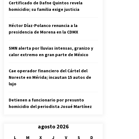
Certificado de Dafne Quintos revela
homicidio; su familia exige justicia
Héctor Díaz-Polanco renuncia a la
presidencia de Morena en la CDMX
SMN alerta por lluvias intensas, granizo y
calor extremo en gran parte de México
Cae operador financiero del Cártel del
Noreste en Mérida; incautan 15 autos de
lujo
Detienen a funcionario por presunto
homicidio del periodista Josué Martínez
agosto 2026
L
M
X
J
V
S
D