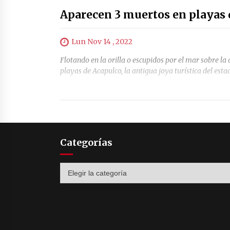
Aparecen 3 muertos en playas 
Lun Nov 14 , 2022
Flotando en la orilla o escupidos por el mar sobre la
playas de Acapulco, la antigua joya turística del est
Categorías
Categorías