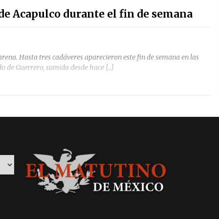
de Acapulco durante el fin de semana
 arena. Hasta tres cadáveres aparecieron este fin de semana en las
ado de Guerrero, sumida desde hace […]