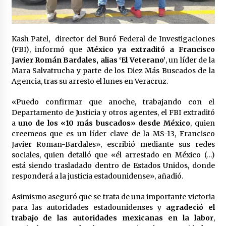
Laura Itzel Castillo será la nueva secretaria de
las Mujeres, anuncia Sheinbaum
2 meses atrás
Kash Patel, director del Buró Federal de Investigaciones
(FBI), informó que
México ya extraditó a Francisco
Sheinbaum descarta reunión entre CNTE y
Javier Román Bardales, alias ‘El Veterano’
, un líder de la
Segob: «ya dimos nuestras propuestas»
Mara Salvatrucha y parte de los Diez Más Buscados de la
2 meses atrás
Agencia, tras su arresto el lunes en Veracruz.
Zar antidrogas de EE.UU.: “vamos por los
«Puedo confirmar que anoche, trabajando con el
políticos mexicanos que protegen al narco”
Departamento de Justicia y otros agentes, el FBI extraditó
2 meses atrás
a
uno de los «10 más buscados» desde México
, quien
creemeos que es un líder clave de la MS-13, Francisco
Javier Roman-Bardales», escribió mediante sus redes
Trump anuncia acuerdo con Irán y el fin de
operaciones militares entre ambos países
sociales, quien detalló que «él arrestado en México (…)
2 meses atrás
está siendo trasladado dentro de Estados Unidos, donde
responderá a la justicia estadounidense», añadió.
Trump asegura que barcos cargados de
Asimismo aseguró que se trata de una importante victoria
petróleo están empezando a salir de Ormuz
para las autoridades estadounidenses y
agradeció el
2 meses atrás
trabajo de las autoridades mexicanas en la labor
,