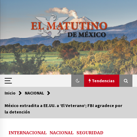
Saltar
al
contenido
Tendencias
Inicio
NACIONAL
Tendencias
México extradita a EE.UU. a ‘El Veterano’; FBI agradece por
la detención
Certificado de Dafne Quintos revela homicidio;
su familia exige justicia
3 semanas atrás
INTERNACIONAL
NACIONAL
SEGURIDAD