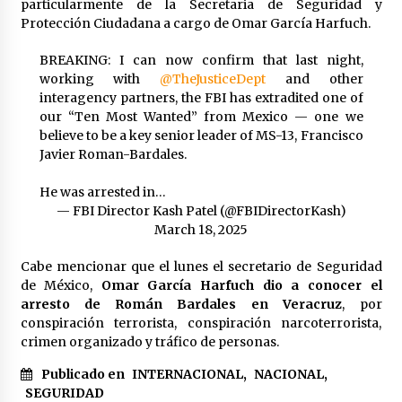
particularmente de la Secretaria de Seguridad y
México libraría posible arancel de EE.UU. en
Protección Ciudadana a cargo de Omar García Harfuch.
85% de sus exportaciones
2 meses atrás
BREAKING: I can now confirm that last night,
working with
@TheJusticeDept
and other
interagency partners, the FBI has extradited one of
our “Ten Most Wanted” from Mexico — one we
believe to be a key senior leader of MS-13, Francisco
Javier Roman-Bardales.
He was arrested in…
— FBI Director Kash Patel (@FBIDirectorKash)
March 18, 2025
Cabe mencionar que el lunes el secretario de Seguridad
de México,
Omar García Harfuch dio a conocer el
arresto de Román Bardales en Veracruz
, por
conspiración terrorista, conspiración narcoterrorista,
crimen organizado y tráfico de personas.
Publicado en
INTERNACIONAL
,
NACIONAL
,
SEGURIDAD