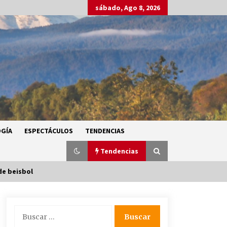
sábado, Ago 8, 2026
GÍA
ESPECTÁCULOS
TENDENCIAS
Tendencias
de beisbol
SMN alerta por lluvias intensas,
Buscar:
granizo y calor extremo en gran
parte de México