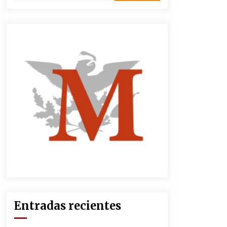
3 semanas atrás
CNTE anuncia paso gratuito en
peajes de CDMX y acciones en 20
estados
2 meses atrás
Zar antidrogas de EE.UU.: “vamos
por los políticos mexicanos que
protegen al narco”
2 meses atrás
México libraría posible arancel de
EE.UU. en 85% de sus exportaciones
2 meses atrás
Entradas recientes