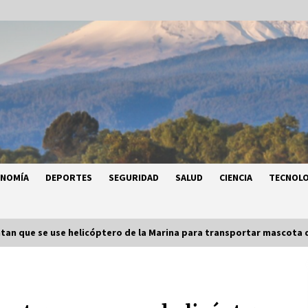
ONOMÍA
DEPORTES
SEGURIDAD
SALUD
CIENCIA
TECNOLO
an que se use helicóptero de la Marina para transportar mascota 
a
Héctor Díaz-Polanco renuncia a la
a
presidencia de Morena en la CDMX