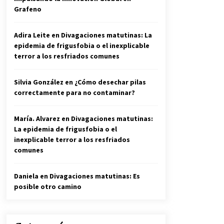
Grafeno
Adira Leite
en
Divagaciones matutinas: La
epidemia de frigusfobia o el inexplicable
terror a los resfriados comunes
Silvia González
en
¿Cómo desechar pilas
correctamente para no contaminar?
María. Alvarez
en
Divagaciones matutinas:
La epidemia de frigusfobia o el
inexplicable terror a los resfriados
comunes
Daniela
en
Divagaciones matutinas: Es
posible otro camino