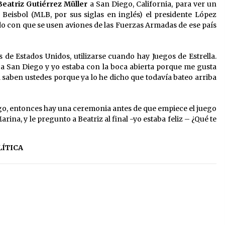
eatriz Gutiérrez Müller
a San Diego, California, para ver un
 Beisbol (MLB, por sus siglas en inglés) el presidente López
 con que se usen aviones de las Fuerzas Armadas de ese país
de Estados Unidos, utilizarse cuando hay Juegos de Estrella.
s a San Diego y yo estaba con la boca abierta porque me gusta
a saben ustedes porque ya lo he dicho que todavía bateo arriba
iego, entonces hay una ceremonia antes de que empiece el juego
arina, y le pregunto a Beatriz al final -yo estaba feliz – ¿Qué te
LÍTICA