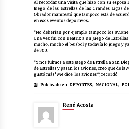
Al recordar una visita que hizo con su esposa
B
Juego de las Estrellas de las Grandes Ligas de
Obrador manifestó que tampoco está de acuerdo
en esos eventos deportivos.
“No deberían por ejemplo tampoco los aviones 
Una vez fui con Beatriz a un Juego de Estrella
mucho, mucho el beisbol y todavía lo juego y y
de 300.
“Y nos fuimos a este Juego de Estrella a San D
de Estrellas y pasan los aviones, creo que de la M
gustó más? Me dice ‘los aviones’”, recordó.
Publicado en
DEPORTES
,
NACIONAL
,
PO
René Acosta