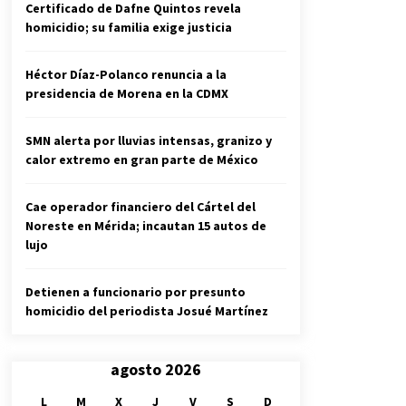
Certificado de Dafne Quintos revela
homicidio; su familia exige justicia
Héctor Díaz-Polanco renuncia a la
presidencia de Morena en la CDMX
SMN alerta por lluvias intensas, granizo y
calor extremo en gran parte de México
Cae operador financiero del Cártel del
Noreste en Mérida; incautan 15 autos de
lujo
Detienen a funcionario por presunto
homicidio del periodista Josué Martínez
agosto 2026
L
M
X
J
V
S
D