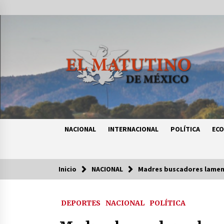
Saltar
al
contenido
NACIONAL
INTERNACIONAL
POLÍTICA
EC
Inicio
NACIONAL
Madres buscadores lament
Tendencias
DEPORTES
NACIONAL
POLÍTICA
Certificado de Dafne Quintos revel
homicidio; su familia exige justici