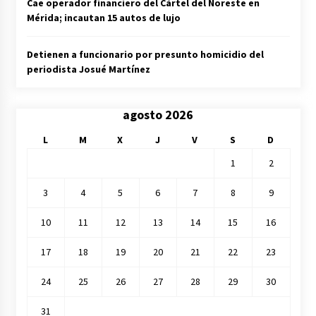
Cae operador financiero del Cártel del Noreste en
Mérida; incautan 15 autos de lujo
Detienen a funcionario por presunto homicidio del
periodista Josué Martínez
agosto 2026
L
M
X
J
V
S
D
1
2
3
4
5
6
7
8
9
10
11
12
13
14
15
16
17
18
19
20
21
22
23
24
25
26
27
28
29
30
31