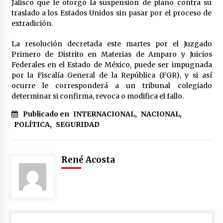
Jalisco que le otorgó la suspensión de plano contra su
México libraría posible arancel de EE.UU. en
traslado a los Estados Unidos sin pasar por el proceso de
85% de sus exportaciones
extradición.
2 meses atrás
La resolución decretada este martes por el Juzgado
Primero de Distrito en Materias de Amparo y Juicios
Federales en el Estado de México, puede ser impugnada
por la Fiscalía General de la República (FGR), y si así
ocurre le corresponderá a un tribunal colegiado
determinar si confirma, revoca o modifica el fallo.
Publicado en
INTERNACIONAL
,
NACIONAL
,
POLÍTICA
,
SEGURIDAD
René Acosta