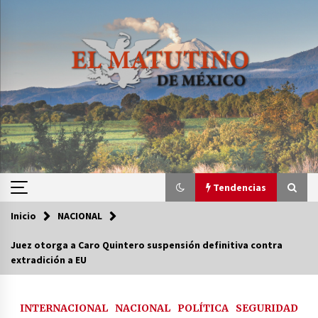
Saltar
al
contenido
Tendencias
Inicio
NACIONAL
Tendencias
Juez otorga a Caro Quintero suspensión definitiva contra
extradición a EU
Certificado de Dafne Quintos revela homicidio;
su familia exige justicia
3 semanas atrás
INTERNACIONAL
NACIONAL
POLÍTICA
SEGURIDAD