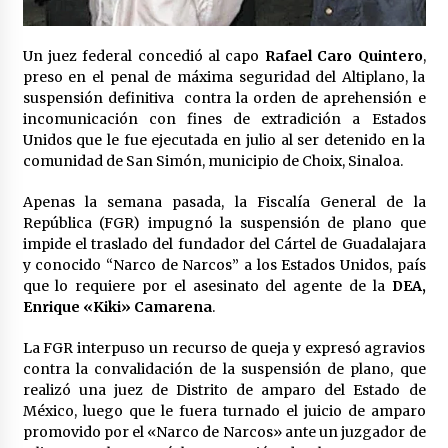
Laura Itzel Castillo será la nueva secretaria de
las Mujeres, anuncia Sheinbaum
2 meses atrás
Un juez federal concedió al capo
Rafael Caro Quintero
,
preso en el penal de máxima seguridad del Altiplano, la
suspensión definitiva contra la orden de aprehensión e
Sheinbaum descarta reunión entre CNTE y
incomunicación con fines de extradición a Estados
Segob: «ya dimos nuestras propuestas»
Unidos que le fue ejecutada en julio al ser detenido en la
2 meses atrás
comunidad de San Simón, municipio de Choix, Sinaloa.
Zar antidrogas de EE.UU.: “vamos por los
Apenas la semana pasada, la Fiscalía General de la
políticos mexicanos que protegen al narco”
República (FGR) impugnó la suspensión de plano que
2 meses atrás
impide el traslado del fundador del Cártel de Guadalajara
y conocido “Narco de Narcos” a los Estados Unidos, país
que lo requiere por el asesinato del agente de la
DEA,
Trump anuncia acuerdo con Irán y el fin de
operaciones militares entre ambos países
Enrique «Kiki» Camarena
.
2 meses atrás
La FGR interpuso un recurso de queja y expresó agravios
contra la convalidación de la suspensión de plano, que
Trump asegura que barcos cargados de
realizó una juez de Distrito de amparo del Estado de
petróleo están empezando a salir de Ormuz
México, luego que le fuera turnado el juicio de amparo
2 meses atrás
promovido por el «Narco de Narcos» ante un juzgador de