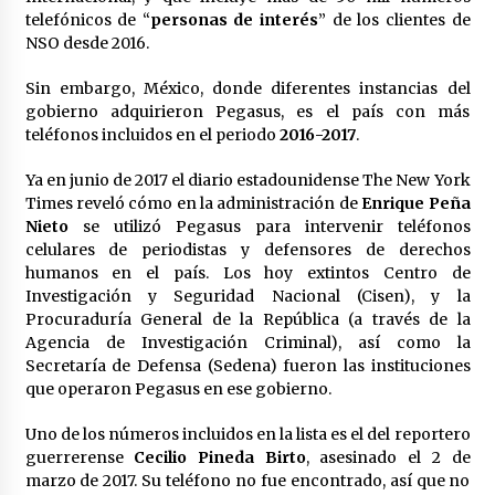
Laura Itzel Castillo será la nueva secretaria de
telefónicos de “
personas de interés
” de los clientes de
las Mujeres, anuncia Sheinbaum
NSO desde 2016.
2 meses atrás
Sin embargo, México, donde diferentes instancias del
gobierno adquirieron Pegasus, es el país con más
Sheinbaum descarta reunión entre CNTE y
teléfonos incluidos en el periodo
2016-2017
.
Segob: «ya dimos nuestras propuestas»
2 meses atrás
Ya en junio de 2017 el diario estadounidense The New York
Times reveló cómo en la administración de
Enrique Peña
Zar antidrogas de EE.UU.: “vamos por los
Nieto
se utilizó Pegasus para intervenir teléfonos
políticos mexicanos que protegen al narco”
celulares de periodistas y defensores de derechos
2 meses atrás
humanos en el país. Los hoy extintos Centro de
Investigación y Seguridad Nacional (Cisen), y la
Procuraduría General de la República (a través de la
Trump anuncia acuerdo con Irán y el fin de
operaciones militares entre ambos países
Agencia de Investigación Criminal), así como la
2 meses atrás
Secretaría de Defensa (Sedena) fueron las instituciones
que operaron Pegasus en ese gobierno.
Trump asegura que barcos cargados de
Uno de los números incluidos en la lista es el del reportero
petróleo están empezando a salir de Ormuz
guerrerense
Cecilio Pineda Birto
, asesinado el 2 de
2 meses atrás
marzo de 2017. Su teléfono no fue encontrado, así que no