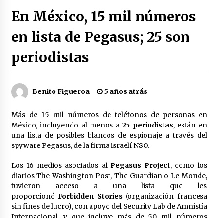
Héctor Díaz-Polanco renuncia a la presidencia
En México, 15 mil números
de Morena en la CDMX
2 semanas atrás
en lista de Pegasus; 25 son
periodistas
SMN alerta por lluvias intensas, granizo y calor
extremo en gran parte de México
2 semanas atrás
Benito Figueroa
5 años atrás
Cae operador financiero del Cártel del Noreste
en Mérida; incautan 15 autos de lujo
Más de 15 mil números de teléfonos de personas en
3 semanas atrás
México, incluyendo al menos a
25 periodistas
, están en
una lista de posibles blancos de espionaje a través del
Detienen a funcionario por presunto homicidio
spyware Pegasus, de la firma israelí NSO.
del periodista Josué Martínez
3 semanas atrás
Los 16 medios asociados al
Pegasus Project
, como los
diarios The Washington Post, The Guardian o Le Monde,
tuvieron acceso a una lista que les
CNTE anuncia paso gratuito en peajes de CDMX
y acciones en 20 estados
proporcionó
Forbidden Stories
(organización francesa
2 meses atrás
sin fines de lucro), con apoyo del Security Lab de Amnistía
Internacional, y que incluye más de 50 mil números