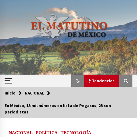
Saltar
al
contenido
Tendencias
Inicio
NACIONAL
Tendencias
En México, 15 mil números en lista de Pegasus; 25 son
periodistas
Certificado de Dafne Quintos revela homicidio;
su familia exige justicia
2 semanas atrás
NACIONAL
POLÍTICA
TECNOLOGÍA