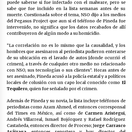
puede saberse si fue infectado con el malware, pero se
México libraría posible arancel de EE.UU. en
sabe que fue incluido en la lista semanas antes de su
85% de sus exportaciones
muerte. Cuestionada sobre el tema, NSO dijo a los medios
2 meses atrás
del Pegasus Project que aun si el teléfono de Pineda fue
intervenido, no significa que los datos recabados de allí
contribuyeron de algún modo a su homicidio.
“La correlación no es lo mismo que la causalidad, y los
hombres que asesinaron al periodista pudieron enterarse
de su ubicación en el lavado de autos [donde ocurrió el
crimen], a través de cualquier otro medio no relacionado
con NSO, sus tecnologías o sus clientes”. Horas antes de
ser asesinado, Pineda acusó a la policía estatal y a políticos
locales de colusión con un capo local conocido como
El
Tequilero
, quien fue señalado por el crimen.
Además de Pineda y su novia, la lista incluye teléfonos de
periodistas como Azam Ahmed, el entonces corresponsal
del Times en México, así como de
Carmen Aristegui
,
Andrés Villarreal, Ismael Bojórquez y Rafael Rodríguez
Castañeda, entonces director de Proceso; J
orge Carrasco
Aráizaga
, entonces reportero y hoy director del