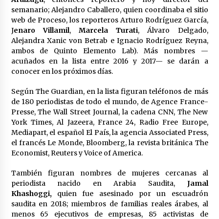
semanario; Alejandro Caballero, quien coordinaba el sitio
web de Proceso, los reporteros Arturo Rodríguez García,
J
enaro Villamil
,
Marcela Turati
, Álvaro Delgado,
Alejandra Xanic von Betrab e Ignacio Rodríguez Reyna,
ambos de Quinto Elemento Lab). Más nombres —
acuñados en la lista entre 2016 y 2017— se darán a
conocer en los próximos días.
Según The Guardian, en la lista figuran teléfonos de más
de 180 periodistas de todo el mundo, de Agence France-
Presse, The Wall Street Journal, la cadena CNN, The New
York Times, Al Jazeera, France 24, Radio Free Europe,
Mediapart, el español El País, la agencia Associated Press,
el francés Le Monde, Bloomberg, la revista británica The
Economist, Reuters y Voice of America.
También figuran nombres de mujeres cercanas al
periodista nacido en Arabia Saudita,
Jamal
Khashoggi,
quien fue asesinado por un escuadrón
saudita en 2018; miembros de familias reales árabes, al
menos 65 ejecutivos de empresas, 85 activistas de