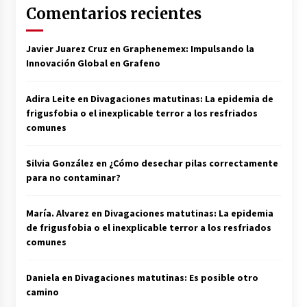
Comentarios recientes
Javier Juarez Cruz
en
Graphenemex: Impulsando la
Innovación Global en Grafeno
Adira Leite
en
Divagaciones matutinas: La epidemia de
frigusfobia o el inexplicable terror a los resfriados
comunes
Silvia González
en
¿Cómo desechar pilas correctamente
para no contaminar?
María. Alvarez
en
Divagaciones matutinas: La epidemia
de frigusfobia o el inexplicable terror a los resfriados
comunes
Daniela
en
Divagaciones matutinas: Es posible otro
camino