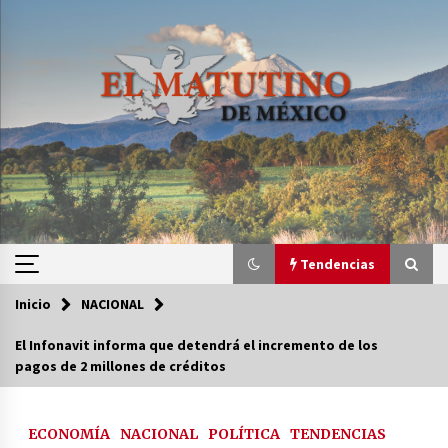
Saltar
al
contenido
Tendencias
Inicio
NACIONAL
Tendencias
El Infonavit informa que detendrá el incremento de los
pagos de 2 millones de créditos
Certificado de Dafne Quintos revela homicidio;
su familia exige justicia
2 semanas atrás
ECONOMÍA
NACIONAL
POLÍTICA
TENDENCIAS