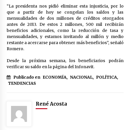
“La presidenta nos pidió eliminar esta injusticia, por lo
México libraría posible arancel de EE.UU. en
85% de sus exportaciones
que a partir de hoy se congelan los saldos y las
2 meses atrás
mensualidades de dos millones de créditos otorgados
antes de 2013. De estos 2 millones, 500 mil recibirán
beneficios adicionales, como la reducción de tasa y
mensualidades, y estamos invitando al millón y medio
restante a acercarse para obtener más beneficios”, señaló
Romero.
Desde la próxima semana, los beneficiarios podrán
verificar su saldo en la página del Infonavit.
Publicado en
ECONOMÍA
,
NACIONAL
,
POLÍTICA
,
TENDENCIAS
René Acosta