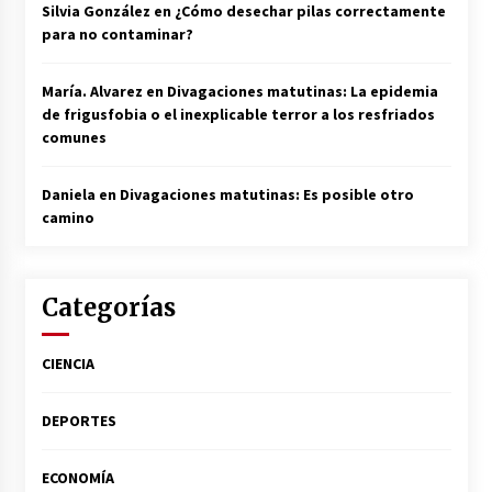
Silvia González
en
¿Cómo desechar pilas correctamente
para no contaminar?
María. Alvarez
en
Divagaciones matutinas: La epidemia
de frigusfobia o el inexplicable terror a los resfriados
comunes
Daniela
en
Divagaciones matutinas: Es posible otro
camino
Categorías
CIENCIA
DEPORTES
ECONOMÍA