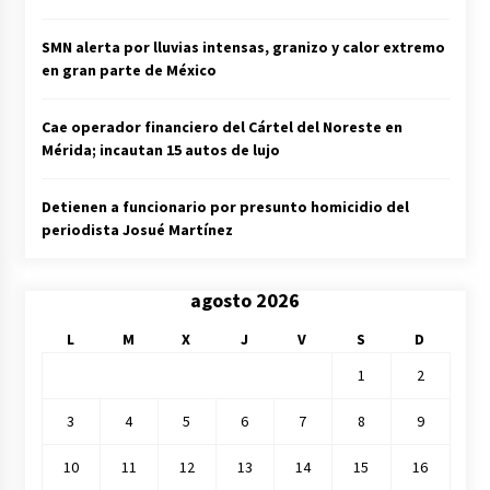
SMN alerta por lluvias intensas, granizo y calor extremo
en gran parte de México
Cae operador financiero del Cártel del Noreste en
Mérida; incautan 15 autos de lujo
Detienen a funcionario por presunto homicidio del
periodista Josué Martínez
agosto 2026
L
M
X
J
V
S
D
1
2
3
4
5
6
7
8
9
10
11
12
13
14
15
16