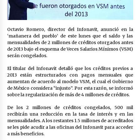
Laura Itzel Castillo será la nueva secretaria de
las Mujeres, anuncia Sheinbaum
2 meses atrás
Octavio Romero, director del Infonavit, anunció en la
Sheinbaum descarta reunión entre CNTE y
‘mañanera del pueblo’ de este lunes que el saldo y las
Segob: «ya dimos nuestras propuestas»
mensualidades de 2 millones de créditos otorgados antes
2 meses atrás
de 2013 bajo el esquema de Veces Salarios Mínimos (VSM)
serán congelados.
Zar antidrogas de EE.UU.: “vamos por los
políticos mexicanos que protegen al narco”
El titular del Infonavit detalló que los créditos previos a
2 meses atrás
2013 están estructurados con pagos mensuales que
aumentan de acuerdo al modelo VSM, el cual el Gobierno
de México considera “injusto”. Por esta razón, se informó
Trump anuncia acuerdo con Irán y el fin de
sobre la regularización de más de 4 millones de créditos.
operaciones militares entre ambos países
2 meses atrás
De los 2 millones de créditos congelados, 500 mil
recibirán una reducción en la tasa de interés y en las
Trump asegura que barcos cargados de
mensualidades. A los restantes 1.5 millones de acreditados
petróleo están empezando a salir de Ormuz
se les pide acudir a las oficinas del Infonavit para acceder
2 meses atrás
a más beneficios.