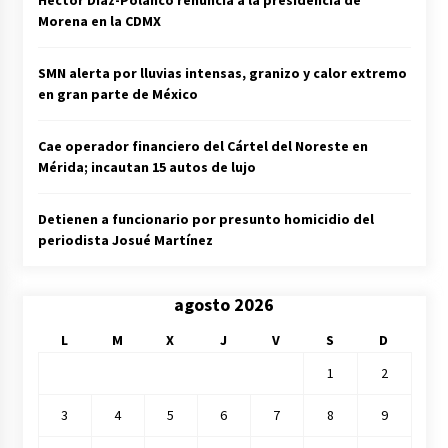
Morena en la CDMX
SMN alerta por lluvias intensas, granizo y calor extremo
en gran parte de México
Cae operador financiero del Cártel del Noreste en
Mérida; incautan 15 autos de lujo
Detienen a funcionario por presunto homicidio del
periodista Josué Martínez
agosto 2026
L
M
X
J
V
S
D
1
2
3
4
5
6
7
8
9