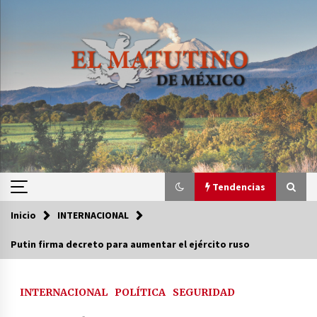
Saltar
al
contenido
Tendencias
Inicio
INTERNACIONAL
Tendencias
Putin firma decreto para aumentar el ejército ruso
Certificado de Dafne Quintos revela homicidio;
su familia exige justicia
INTERNACIONAL
POLÍTICA
SEGURIDAD
3 semanas atrás