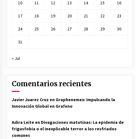
10
11
12
13
14
15
16
17
18
19
20
21
22
23
24
25
26
27
28
29
30
31
« Jul
Comentarios recientes
Javier Juarez Cruz
en
Graphenemex: Impulsando la
Innovación Global en Grafeno
Adira Leite
en
Divagaciones matutinas: La epidemia de
frigusfobia o el inexplicable terror a los resfriados
comunes