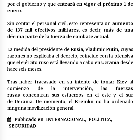
por el gobierno y que
entrará en vigor el próximo 1 de
México libraría posible arancel de EE.UU. en
enero
.
85% de sus exportaciones
2 meses atrás
Sin contar el personal civil, esto representa un
aumento
de 137 mil efectivos militares
, es decir,
más de una
décima parte de la fuerza de combate actual
.
La medida del presidente de
Rusia
,
Vladimir Putin
, cuyas
razones no explicaba el decreto, coincide con la ofensiva
que el ejército ruso está llevando a cabo en
Ucrania
desde
hace seis meses.
Tras haber fracasado en su intento de tomar
Kiev
al
comienzo de la intervención, las
fuerzas
rusas
concentran sus esfuerzos en el este y el sur
de
Ucrania
. De momento, el
Kremlin
no ha ordenado
ninguna movilización general.
Publicado en
INTERNACIONAL
,
POLÍTICA
,
SEGURIDAD