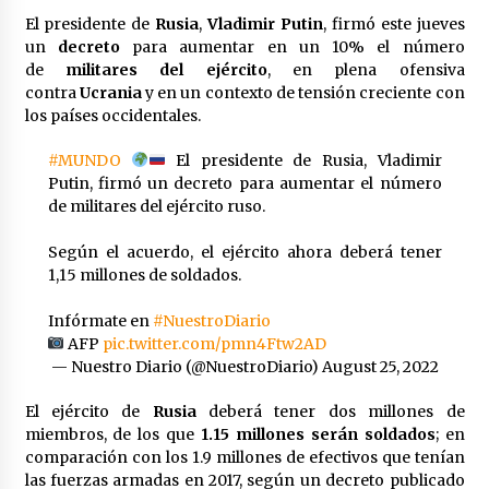
Laura Itzel Castillo será la nueva secretaria de
El presidente de
Rusia
,
Vladimir Putin
, firmó este jueves
las Mujeres, anuncia Sheinbaum
un
decreto
para aumentar en un 10% el número
2 meses atrás
de
militares del ejército
, en plena ofensiva
contra
Ucrania
y en un contexto de tensión creciente con
los países occidentales.
Sheinbaum descarta reunión entre CNTE y
Segob: «ya dimos nuestras propuestas»
2 meses atrás
#MUNDO
El presidente de Rusia, Vladimir
Putin, firmó un decreto para aumentar el número
de militares del ejército ruso.
Zar antidrogas de EE.UU.: “vamos por los
políticos mexicanos que protegen al narco”
Según el acuerdo, el ejército ahora deberá tener
2 meses atrás
1,15 millones de soldados.
Trump anuncia acuerdo con Irán y el fin de
Infórmate en
#NuestroDiario
operaciones militares entre ambos países
AFP
pic.twitter.com/pmn4Ftw2AD
2 meses atrás
— Nuestro Diario (@NuestroDiario)
August 25, 2022
El ejército de
Rusia
deberá tener dos millones de
Trump asegura que barcos cargados de
petróleo están empezando a salir de Ormuz
miembros, de los que
1.15 millones serán soldados
; en
2 meses atrás
comparación con los 1.9 millones de efectivos que tenían
las fuerzas armadas en 2017, según un decreto publicado