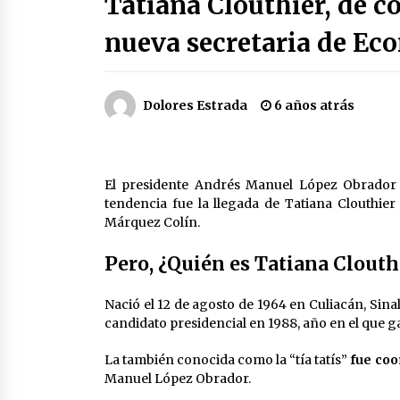
Tatiana Clouthier, de 
3 semanas atrás
nueva secretaria de Ec
Cae operador financiero del Cártel
del Noreste en Mérida; incautan 15
autos de lujo
3 semanas atrás
Dolores Estrada
6 años atrás
Laura Itzel Castillo será la nueva
secretaria de las Mujeres, anuncia
Sheinbaum
El presidente Andrés Manuel López Obrador
2 meses atrás
tendencia fue la llegada de Tatiana Clouthier
Márquez Colín.
Trump anuncia acuerdo con Irán y
el fin de operaciones militares
entre ambos países
Pero, ¿Quién es Tatiana Clouth
2 meses atrás
Nació el 12 de agosto de 1964 en Culiacán, Sina
candidato presidencial en 1988, año en el que g
La también conocida como la “tía tatís”
fue coo
Manuel López Obrador.