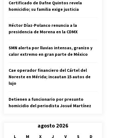
Certificado de Dafne Quintos revela
homicidio; su familia exige justicia
Héctor Díaz-Polanco renuncia a la
presidencia de Morena en la CDMX
SMN alerta por lluvias intensas, granizo y
calor extremo en gran parte de México
Cae operador financiero del Cártel del
Noreste en Mérida; incautan 15 autos de
lujo
Detienen a funcionario por presunto
homicidio del periodista Josué Martínez
agosto 2026
L
M
X
J
V
S
D