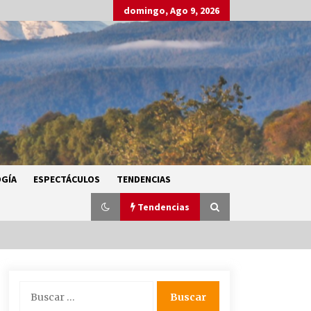
domingo, Ago 9, 2026
GÍA
ESPECTÁCULOS
TENDENCIAS
Tendencias
SMN alerta por lluvias intensas,
Buscar:
granizo y calor extremo en gran
parte de México