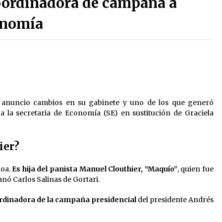
coordinadora de campaña a
3 semanas atrás
onomía
Detienen a funcionario por
presunto homicidio del periodista
Josué Martínez
3 semanas atrás
Sheinbaum descarta reunión entre
CNTE y Segob: «ya dimos nuestras
propuestas»
 anuncio cambios en su gabinete y uno de los que generó
2 meses atrás
 a la secretaria de Economía (SE) en sustitución de Graciela
Trump asegura que barcos
cargados de petróleo están
empezando a salir de Ormuz
ier?
2 meses atrás
loa.
Es hija del panista Manuel Clouthier, “Maquío”
, quien fue
anó Carlos Salinas de Gortari.
rdinadora de la campaña presidencial
del presidente Andrés