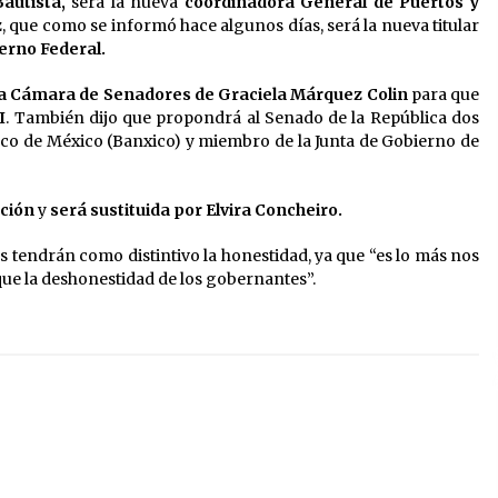
autista,
será la nueva
coordinadora General de Puertos y
z
, que como se informó hace algunos días, será la nueva titular
erno Federal.
la Cámara de Senadores de Graciela Márquez Colin
para que
I
. También dijo que propondrá al Senado de la República dos
o de México (Banxico) y miembro de la Junta de Gobierno de
ación
y
será sustituida por Elvira Concheiro.
tendrán como distintivo la honestidad, ya que “es lo más nos
e la deshonestidad de los gobernantes”.