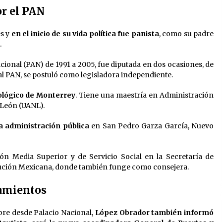
or el PAN
es y
en el inicio de su vida política fue panista
, como su padre
.
acional (PAN) de 1991 a 2005, fue diputada en dos ocasiones, de
al PAN, se postuló como legisladora independiente.
ológico de Monterrey
. Tiene una maestría en Administración
 León (UANL).
a administración pública
en San Pedro Garza García, Nuevo
ón Media Superior y de Servicio Social en la Secretaría de
ución Mexicana, donde también funge como consejera.
amientos
bre desde Palacio Nacional,
López Obrador también informó