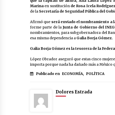
que la capitán de altura, Ana Laura López B
Marina
en sustitución
de Rosa Icela Rodrígue
de la
Secretaría de Seguridad Pública del Gobi
Afirmó que
será enviado el nombramiento a 
forme parte de la
Junta de Gobierno del INEG
nombramientos, para subgobernadora del Banc
esa misma dependencia a
Galia Borja Gómez.
Galia Borja Gómez es la tesorera de la Feder
López Obrador aseguró que estas cinco mujeres 
importa porque nada ha dañado más a México qu
Publicado en
ECONOMÍA
,
POLÍTICA
Dolores Estrada