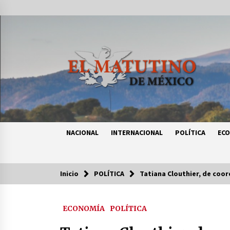
Saltar
al
contenido
NACIONAL
INTERNACIONAL
POLÍTICA
EC
Inicio
POLÍTICA
Tatiana Clouthier, de coo
Tendencias
ECONOMÍA
POLÍTICA
Certificado de Dafne Quintos revel
homicidio; su familia exige justici