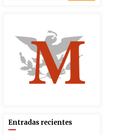
3 semanas atrás
CNTE anuncia paso gratuito en
peajes de CDMX y acciones en 20
estados
2 meses atrás
Zar antidrogas de EE.UU.: “vamos
por los políticos mexicanos que
protegen al narco”
2 meses atrás
México libraría posible arancel de
EE.UU. en 85% de sus exportaciones
2 meses atrás
Entradas recientes