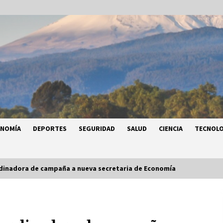
ONOMÍA
DEPORTES
SEGURIDAD
SALUD
CIENCIA
TECNOLO
rdinadora de campaña a nueva secretaria de Economía
a
Héctor Díaz-Polanco renuncia a la
a
presidencia de Morena en la CDMX