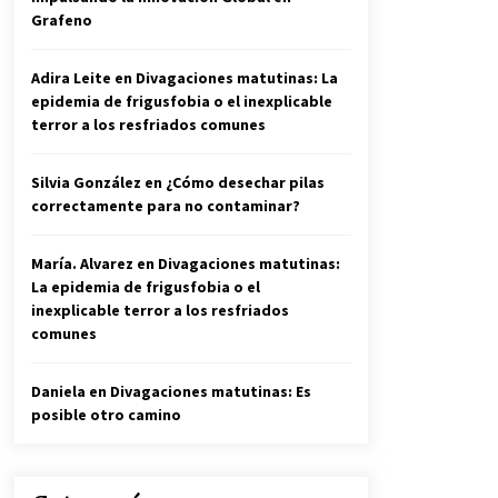
Grafeno
Adira Leite
en
Divagaciones matutinas: La
epidemia de frigusfobia o el inexplicable
terror a los resfriados comunes
Silvia González
en
¿Cómo desechar pilas
correctamente para no contaminar?
María. Alvarez
en
Divagaciones matutinas:
La epidemia de frigusfobia o el
inexplicable terror a los resfriados
comunes
Daniela
en
Divagaciones matutinas: Es
posible otro camino