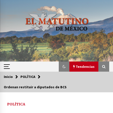
Saltar
al
contenido
Tendencias
Inicio
POLÍTICA
Tendencias
Ordenan restituir a diputados de BCS
Certificado de Dafne Quintos revela homicidio;
su familia exige justicia
POLÍTICA
3 semanas atrás