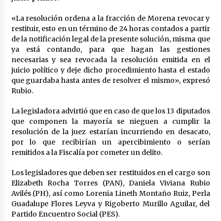
Laura Itzel Castillo será la nueva secretaria de
las Mujeres, anuncia Sheinbaum
«La resolución ordena a la fracción de Morena revocar y
2 meses atrás
restituir, esto en un término de 24 horas contados a partir
de la notificación legal de la presente solución, misma que
ya está contando, para que hagan las gestiones
Sheinbaum descarta reunión entre CNTE y
necesarias y sea revocada la resolución emitida en el
Segob: «ya dimos nuestras propuestas»
juicio político y deje dicho procedimiento hasta el estado
2 meses atrás
que guardaba hasta antes de resolver el mismo», expresó
Rubio.
Zar antidrogas de EE.UU.: “vamos por los
políticos mexicanos que protegen al narco”
La legisladora advirtió que en caso de que los 13 diputados
2 meses atrás
que componen la mayoría se nieguen a cumplir la
resolución de la juez estarían incurriendo en desacato,
por lo que recibirían un apercibimiento o serían
Trump anuncia acuerdo con Irán y el fin de
operaciones militares entre ambos países
remitidos a la Fiscalía por cometer un delito.
2 meses atrás
Los legisladores que deben ser restituidos en el cargo son
Elizabeth Rocha Torres (PAN), Daniela Viviana Rubio
Trump asegura que barcos cargados de
Avilés (PH), así como Lorenia Lineth Montaño Ruiz, Perla
petróleo están empezando a salir de Ormuz
Guadalupe Flores Leyva y Rigoberto Murillo Aguilar, del
2 meses atrás
Partido Encuentro Social (PES).