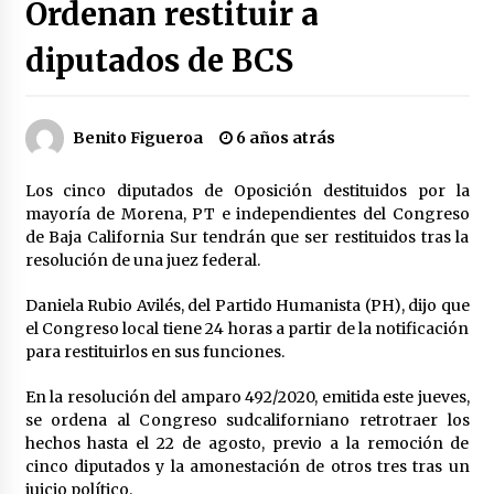
Ordenan restituir a
Héctor Díaz-Polanco renuncia a la presidencia
de Morena en la CDMX
diputados de BCS
3 semanas atrás
SMN alerta por lluvias intensas, granizo y calor
Benito Figueroa
6 años atrás
extremo en gran parte de México
3 semanas atrás
Los cinco diputados de Oposición destituidos por la
mayoría de Morena, PT e independientes del Congreso
Cae operador financiero del Cártel del Noreste
de Baja California Sur tendrán que ser restituidos tras la
en Mérida; incautan 15 autos de lujo
resolución de una juez federal.
3 semanas atrás
Daniela Rubio Avilés, del Partido Humanista (PH), dijo que
Detienen a funcionario por presunto homicidio
el Congreso local tiene 24 horas a partir de la notificación
del periodista Josué Martínez
para restituirlos en sus funciones.
3 semanas atrás
En la resolución del amparo 492/2020, emitida este jueves,
se ordena al Congreso sudcaliforniano retrotraer los
CNTE anuncia paso gratuito en peajes de CDMX
y acciones en 20 estados
hechos hasta el 22 de agosto, previo a la remoción de
2 meses atrás
cinco diputados y la amonestación de otros tres tras un
juicio político.