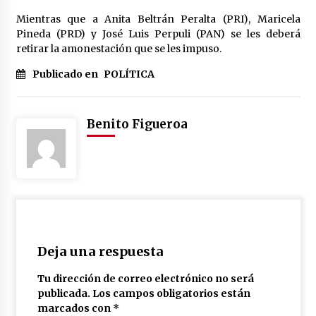
México libraría posible arancel de EE.UU. en
Mientras que a Anita Beltrán Peralta (PRI), Maricela
85% de sus exportaciones
Pineda (PRD) y José Luis Perpuli (PAN) se les deberá
2 meses atrás
retirar la amonestación que se les impuso.
Publicado en
POLÍTICA
Benito Figueroa
Deja una respuesta
Tu dirección de correo electrónico no será
publicada.
Los campos obligatorios están
marcados con
*