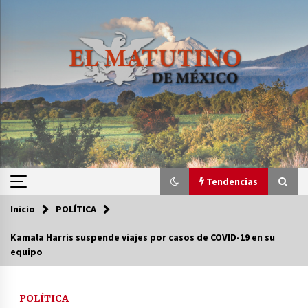
Saltar
al
contenido
Tendencias
Inicio
POLÍTICA
Tendencias
Kamala Harris suspende viajes por casos de COVID-19 en su
equipo
Certificado de Dafne Quintos revela homicidio;
su familia exige justicia
3 semanas atrás
POLÍTICA