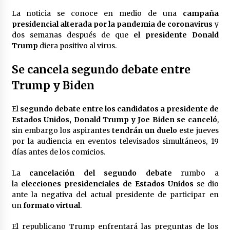
México libraría posible arancel de EE.UU. en
La noticia se conoce en medio de una
campaña
85% de sus exportaciones
presidencial alterada por la pandemia de coronavirus
y
2 meses atrás
dos semanas después de que
el presidente Donald
Trump
diera positivo al virus.
Se cancela segundo debate entre
Trump y Biden
El
segundo debate entre los candidatos a presidente de
Estados Unidos, Donald Trump y Joe Biden se canceló
,
sin embargo los aspirantes
tendrán un duelo
este jueves
por la audiencia en eventos televisados simultáneos, 19
días antes de los comicios.
La
cancelación del segundo debate
rumbo a
la
elecciones presidenciales de Estados Unidos
se dio
ante la negativa del actual presidente de participar en
un
formato virtual
.
El republicano Trump enfrentará las preguntas de los