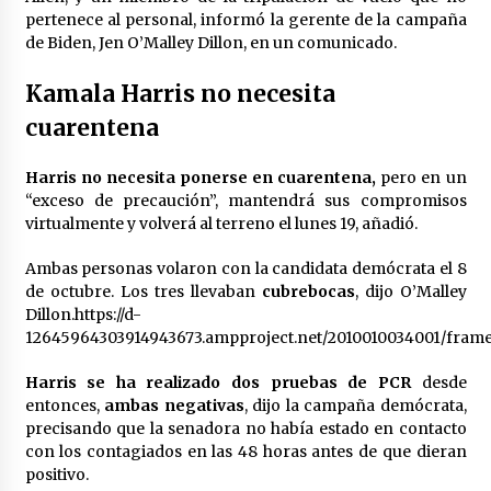
Laura Itzel Castillo será la nueva secretaria de
pertenece al personal, informó la gerente de la campaña
las Mujeres, anuncia Sheinbaum
de Biden, Jen O’Malley Dillon, en un comunicado.
2 meses atrás
Kamala Harris no necesita
Sheinbaum descarta reunión entre CNTE y
cuarentena
Segob: «ya dimos nuestras propuestas»
2 meses atrás
Harris no necesita ponerse en cuarentena,
pero en un
“exceso de precaución”, mantendrá sus compromisos
Zar antidrogas de EE.UU.: “vamos por los
virtualmente y volverá al terreno el lunes 19, añadió.
políticos mexicanos que protegen al narco”
2 meses atrás
Ambas personas volaron con la candidata demócrata el 8
de octubre. Los tres llevaban
cubrebocas
, dijo O’Malley
Dillon.https://d-
Trump anuncia acuerdo con Irán y el fin de
operaciones militares entre ambos países
12645964303914943673.ampproject.net/2010010034001/frame
2 meses atrás
Harris se ha realizado dos pruebas de PCR
desde
entonces,
ambas negativas
, dijo la campaña demócrata,
Trump asegura que barcos cargados de
precisando que la senadora no había estado en contacto
petróleo están empezando a salir de Ormuz
con los contagiados en las 48 horas antes de que dieran
2 meses atrás
positivo.