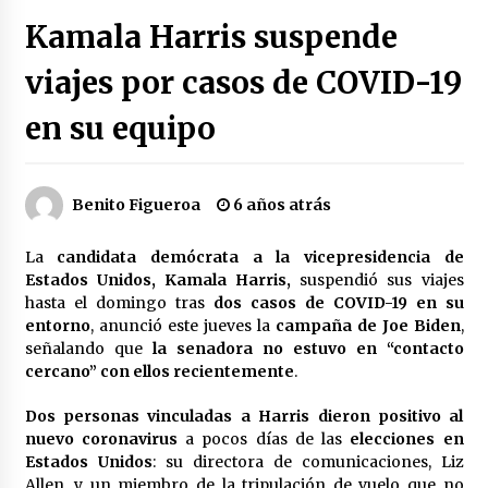
Héctor Díaz-Polanco renuncia a la presidencia
Kamala Harris suspende
de Morena en la CDMX
3 semanas atrás
viajes por casos de COVID-19
en su equipo
SMN alerta por lluvias intensas, granizo y calor
extremo en gran parte de México
3 semanas atrás
Benito Figueroa
6 años atrás
Cae operador financiero del Cártel del Noreste
en Mérida; incautan 15 autos de lujo
La
candidata demócrata a la vicepresidencia de
3 semanas atrás
Estados Unidos, Kamala Harris,
suspendió sus viajes
hasta el domingo tras
dos casos de COVID-19 en su
Detienen a funcionario por presunto homicidio
entorno
, anunció este jueves la
campaña de Joe Biden
,
del periodista Josué Martínez
señalando que
la senadora no estuvo en “contacto
3 semanas atrás
cercano” con ellos recientemente
.
Dos personas vinculadas a Harris dieron positivo al
CNTE anuncia paso gratuito en peajes de CDMX
y acciones en 20 estados
nuevo coronavirus
a pocos días de las
elecciones en
2 meses atrás
Estados Unidos
: su directora de comunicaciones, Liz
Allen, y un miembro de la tripulación de vuelo que no