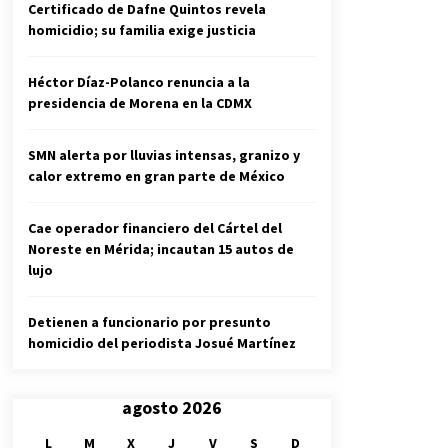
Certificado de Dafne Quintos revela
homicidio; su familia exige justicia
Héctor Díaz-Polanco renuncia a la
presidencia de Morena en la CDMX
SMN alerta por lluvias intensas, granizo y
calor extremo en gran parte de México
Cae operador financiero del Cártel del
Noreste en Mérida; incautan 15 autos de
lujo
Detienen a funcionario por presunto
homicidio del periodista Josué Martínez
agosto 2026
L
M
X
J
V
S
D