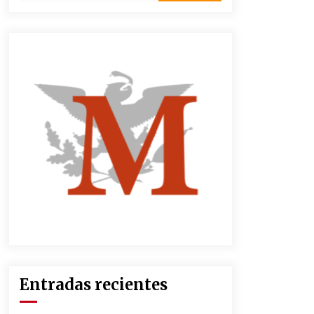
2 semanas atrás
CNTE anuncia paso gratuito en
peajes de CDMX y acciones en 20
estados
2 meses atrás
Zar antidrogas de EE.UU.: “vamos
por los políticos mexicanos que
protegen al narco”
2 meses atrás
México libraría posible arancel de
EE.UU. en 85% de sus exportaciones
2 meses atrás
Entradas recientes