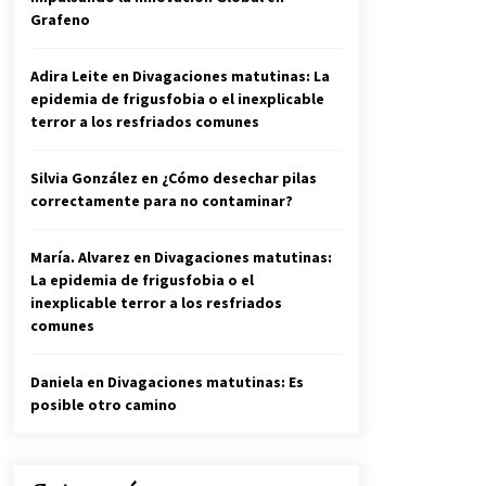
Grafeno
Adira Leite
en
Divagaciones matutinas: La
epidemia de frigusfobia o el inexplicable
terror a los resfriados comunes
Silvia González
en
¿Cómo desechar pilas
correctamente para no contaminar?
María. Alvarez
en
Divagaciones matutinas:
La epidemia de frigusfobia o el
inexplicable terror a los resfriados
comunes
Daniela
en
Divagaciones matutinas: Es
posible otro camino