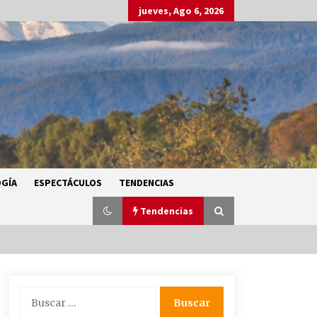
jueves, Ago 6, 2026
GÍA
ESPECTÁCULOS
TENDENCIAS
Tendencias
SMN alerta por lluvias intensas,
Buscar:
granizo y calor extremo en gran
parte de México