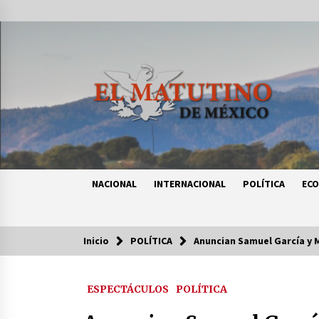
Saltar
al
contenido
NACIONAL
INTERNACIONAL
POLÍTICA
EC
Inicio
POLÍTICA
Anuncian Samuel García y 
Tendencias
ESPECTÁCULOS
POLÍTICA
Certificado de Dafne Quintos revel
homicidio; su familia exige justici