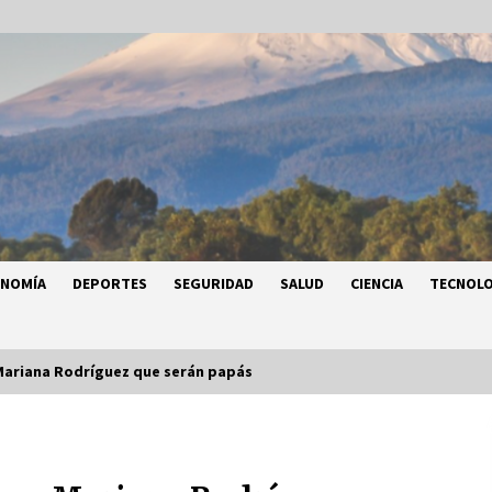
ONOMÍA
DEPORTES
SEGURIDAD
SALUD
CIENCIA
TECNOLO
Mariana Rodríguez que serán papás
a
Héctor Díaz-Polanco renuncia a la
a
presidencia de Morena en la CDMX