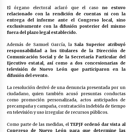
México libraría posible arancel de EE.UU. en
El órgano electoral aclaró que el caso
no estuvo
85% de sus exportaciones
relacionado con la rendición de cuentas ni con la
2 meses atrás
entrega del informe ante el Congreso local, sino
exclusivamente con la difusión posterior del mismo
fuera del plazo legal establecido.
Además de Samuel García, la
Sala Superior atribuyó
responsabilidad a los titulares de la Dirección de
Comunicación Social y de la Secretaría Particular del
Ejecutivo estatal, así como a dos concesionarias de
televisión de Nuevo León que participaron en la
difusión del evento.
La resolución derivó de una denuncia presentada por un
ciudadano, quien también acusó presuntas conductas
como promoción personalizada, actos anticipados de
precampaña y campaña, contratación indebida de tiempo
en televisión y uso irregular de recursos públicos.
Como parte de las medidas, el
TEPJF ordenó dar vista al
Congreso de Nuevo León para que determine las