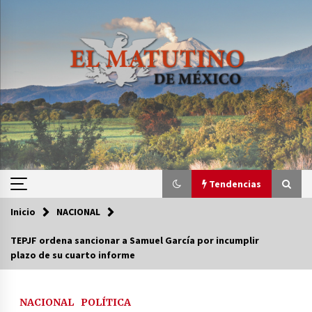
Saltar
al
contenido
Tendencias
Inicio
NACIONAL
Tendencias
TEPJF ordena sancionar a Samuel García por incumplir
plazo de su cuarto informe
Certificado de Dafne Quintos revela homicidio;
su familia exige justicia
3 semanas atrás
NACIONAL
POLÍTICA