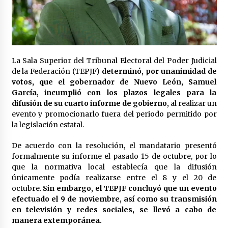
Laura Itzel Castillo será la nueva secretaria de
las Mujeres, anuncia Sheinbaum
2 meses atrás
Sheinbaum descarta reunión entre CNTE y
La Sala Superior del Tribunal Electoral del Poder Judicial
Segob: «ya dimos nuestras propuestas»
de la Federación (TEPJF)
determinó, por unanimidad de
2 meses atrás
votos, que el gobernador de Nuevo León, Samuel
García, incumplió con los plazos legales para la
Zar antidrogas de EE.UU.: “vamos por los
difusión de su cuarto informe de gobierno,
al realizar un
políticos mexicanos que protegen al narco”
evento y promocionarlo fuera del periodo permitido por
2 meses atrás
la legislación estatal.
De acuerdo con la resolución, el mandatario presentó
Trump anuncia acuerdo con Irán y el fin de
operaciones militares entre ambos países
formalmente su informe el pasado 15 de octubre, por lo
2 meses atrás
que la normativa local establecía que la difusión
únicamente podía realizarse entre el 8 y el 20 de
octubre.
Sin embargo, el TEPJF concluyó que un evento
Trump asegura que barcos cargados de
efectuado el 9 de noviembre, así como su transmisión
petróleo están empezando a salir de Ormuz
en televisión y redes sociales, se llevó a cabo de
2 meses atrás
manera extemporánea.