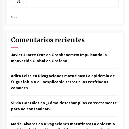
31
« Jul
Comentarios recientes
Javier Juarez Cruz
en
Graphenemex: Impulsando la
Innovación Global en Grafeno
Adira Leite
en
Divagaciones matutinas: La epidemia de
frigusfobia o el inexplicable terror a los resfriados
comunes
Silvia González
en
¿Cómo desechar pilas correctamente
para no contaminar?
María. Alvarez
en
Divagaciones matutinas: La epidemia