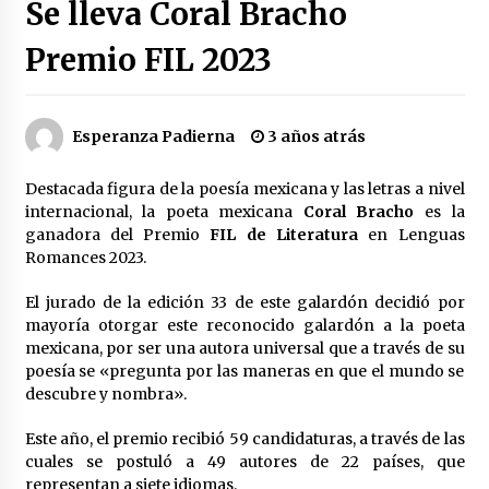
Se lleva Coral Bracho
Héctor Díaz-Polanco renuncia a la presidencia
de Morena en la CDMX
Premio FIL 2023
3 semanas atrás
SMN alerta por lluvias intensas, granizo y calor
Esperanza Padierna
3 años atrás
extremo en gran parte de México
3 semanas atrás
Destacada figura de la poesía mexicana y las letras a nivel
internacional, la poeta mexicana
Coral Bracho
es la
Cae operador financiero del Cártel del Noreste
ganadora del Premio
FIL de Literatura
en Lenguas
en Mérida; incautan 15 autos de lujo
Romances 2023.
3 semanas atrás
El jurado de la edición 33 de este galardón decidió por
Detienen a funcionario por presunto homicidio
mayoría otorgar este reconocido galardón a la poeta
del periodista Josué Martínez
mexicana, por ser una autora universal que a través de su
3 semanas atrás
poesía se «pregunta por las maneras en que el mundo se
descubre y nombra».
CNTE anuncia paso gratuito en peajes de CDMX
y acciones en 20 estados
Este año, el premio recibió 59 candidaturas, a través de las
2 meses atrás
cuales se postuló a 49 autores de 22 países, que
representan a siete idiomas.