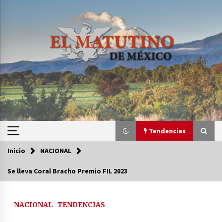
Saltar
al
contenido
Tendencias
Inicio
NACIONAL
Tendencias
Se lleva Coral Bracho Premio FIL 2023
Certificado de Dafne Quintos revela homicidio;
su familia exige justicia
NACIONAL
TENDENCIAS
3 semanas atrás