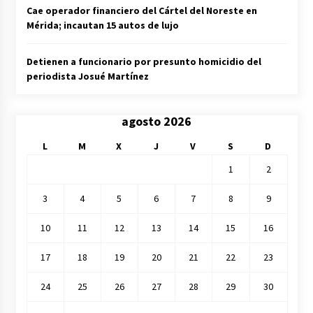
Cae operador financiero del Cártel del Noreste en
Mérida; incautan 15 autos de lujo
Detienen a funcionario por presunto homicidio del
periodista Josué Martínez
agosto 2026
L
M
X
J
V
S
D
1
2
3
4
5
6
7
8
9
10
11
12
13
14
15
16
17
18
19
20
21
22
23
24
25
26
27
28
29
30