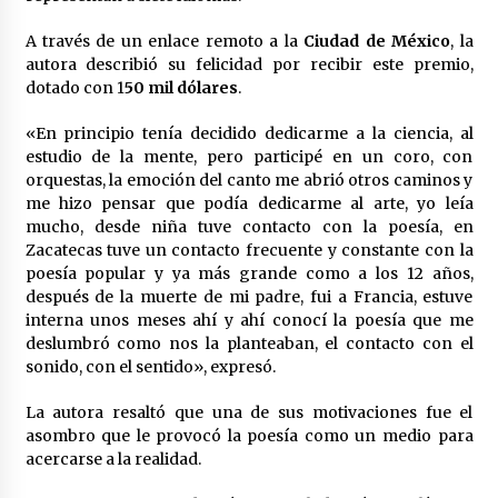
Laura Itzel Castillo será la nueva secretaria de
las Mujeres, anuncia Sheinbaum
A través de un enlace remoto a la
Ciudad de México
, la
2 meses atrás
autora describió su felicidad por recibir este premio,
dotado con 1
50 mil dólares
.
Sheinbaum descarta reunión entre CNTE y
«En principio tenía decidido dedicarme a la ciencia, al
Segob: «ya dimos nuestras propuestas»
estudio de la mente, pero participé en un coro, con
2 meses atrás
orquestas, la emoción del canto me abrió otros caminos y
me hizo pensar que podía dedicarme al arte, yo leía
Zar antidrogas de EE.UU.: “vamos por los
mucho, desde niña tuve contacto con la poesía, en
políticos mexicanos que protegen al narco”
Zacatecas tuve un contacto frecuente y constante con la
2 meses atrás
poesía popular y ya más grande como a los 12 años,
después de la muerte de mi padre, fui a Francia, estuve
interna unos meses ahí y ahí conocí la poesía que me
Trump anuncia acuerdo con Irán y el fin de
operaciones militares entre ambos países
deslumbró como nos la planteaban, el contacto con el
2 meses atrás
sonido, con el sentido», expresó.
La autora resaltó que una de sus motivaciones fue el
Trump asegura que barcos cargados de
asombro que le provocó la poesía como un medio para
petróleo están empezando a salir de Ormuz
acercarse a la realidad.
2 meses atrás