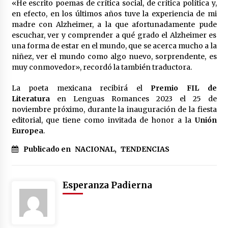
«He escrito poemas de crítica social, de crítica política y,
México libraría posible arancel de EE.UU. en
en efecto, en los últimos años tuve la experiencia de mi
85% de sus exportaciones
madre con Alzheimer, a la que afortunadamente pude
2 meses atrás
escuchar, ver y comprender a qué grado el Alzheimer es
una forma de estar en el mundo, que se acerca mucho a la
niñez, ver el mundo como algo nuevo, sorprendente, es
muy conmovedor», recordó la también traductora.
La poeta mexicana recibirá el
Premio FIL de
Literatura
en Lenguas Romances 2023 el 25 de
noviembre próximo, durante la inauguración de la fiesta
editorial, que tiene como invitada de honor a la
Unión
Europea
.
Publicado en
NACIONAL
,
TENDENCIAS
Esperanza Padierna