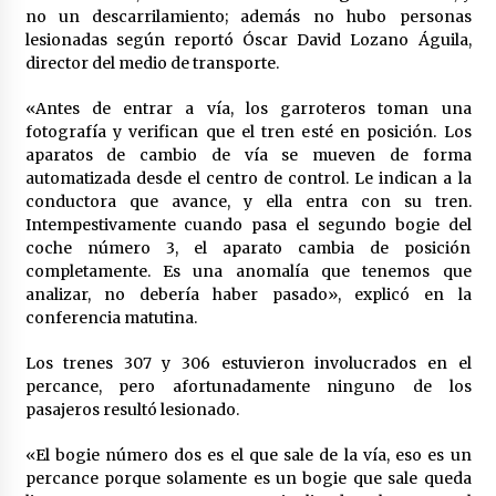
no un descarrilamiento; además no hubo personas
Laura Itzel Castillo será la nueva secretaria de
las Mujeres, anuncia Sheinbaum
lesionadas según reportó Óscar David Lozano Águila,
2 meses atrás
director del medio de transporte.
«Antes de entrar a vía, los garroteros toman una
Sheinbaum descarta reunión entre CNTE y
fotografía y verifican que el tren esté en posición. Los
Segob: «ya dimos nuestras propuestas»
aparatos de cambio de vía se mueven de forma
2 meses atrás
automatizada desde el centro de control. Le indican a la
conductora que avance, y ella entra con su tren.
Zar antidrogas de EE.UU.: “vamos por los
Intempestivamente cuando pasa el segundo bogie del
políticos mexicanos que protegen al narco”
coche número 3, el aparato cambia de posición
2 meses atrás
completamente. Es una anomalía que tenemos que
analizar, no debería haber pasado», explicó en la
conferencia matutina.
Trump anuncia acuerdo con Irán y el fin de
operaciones militares entre ambos países
2 meses atrás
​Los trenes 307 y 306 estuvieron involucrados en el
percance, pero afortunadamente ninguno de los
pasajeros resultó lesionado.
Trump asegura que barcos cargados de
petróleo están empezando a salir de Ormuz
«El bogie número dos es el que sale de la vía, eso es un
2 meses atrás
percance porque solamente es un bogie que sale queda