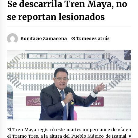
Se descarrila Tren Maya, no
Héctor Díaz-Polanco renuncia a la presidencia
de Morena en la CDMX
se reportan lesionados
2 semanas atrás
SMN alerta por lluvias intensas, granizo y calor
Bonifacio Zamacona
12 meses atrás
extremo en gran parte de México
2 semanas atrás
Cae operador financiero del Cártel del Noreste
en Mérida; incautan 15 autos de lujo
3 semanas atrás
Detienen a funcionario por presunto homicidio
del periodista Josué Martínez
3 semanas atrás
CNTE anuncia paso gratuito en peajes de CDMX
y acciones en 20 estados
El Tren Maya registró este martes un percance de vía en
2 meses atrás
el Tramo Tres, a la altura del Pueblo Mágico de Izamal, y