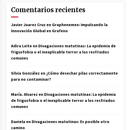
Comentarios recientes
Javier Juarez Cruz
en
Graphenemex: Impulsando la
Innovación Global en Grafeno
Adira Leite
en
Divagaciones matutinas: La epidemia de
frigusfobia o el inexplicable terror a los resfriados
comunes
Silvia González
en
¿Cómo desechar pilas correctamente
para no contaminar?
María. Alvarez
en
Divagaciones matutinas: La epidemia
de frigusfobia o el inexplicable terror a los resfriados
comunes
Daniela
en
Divagaciones matutinas: Es posible otro
camino