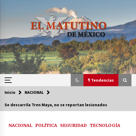
Saltar
al
contenido
Tendencias
Inicio
NACIONAL
Tendencias
Se descarrila Tren Maya, no se reportan lesionados
Certificado de Dafne Quintos revela homicidio;
su familia exige justicia
NACIONAL
POLÍTICA
SEGURIDAD
TECNOLOGÍA
2 semanas atrás