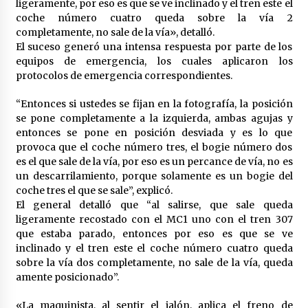
ligeramente, por eso es que se ve inclinado y el tren este el
México libraría posible arancel de EE.UU. en
coche número cuatro queda sobre la vía 2
85% de sus exportaciones
completamente, no sale de la vía», detalló.
2 meses atrás
El suceso generó una intensa respuesta por parte de los
equipos de emergencia, los cuales aplicaron los
protocolos de emergencia correspondientes.
“Entonces si ustedes se fijan en la fotografía, la posición
se pone completamente a la izquierda, ambas agujas y
entonces se pone en posición desviada y es lo que
provoca que el coche número tres, el bogie número dos
es el que sale de la vía, por eso es un percance de vía, no es
un descarrilamiento, porque solamente es un bogie del
coche tres el que se sale”, explicó.
El general detalló que “al salirse, que sale queda
ligeramente recostado con el MC1 uno con el tren 307
que estaba parado, entonces por eso es que se ve
inclinado y el tren este el coche número cuatro queda
sobre la vía dos completamente, no sale de la vía, queda
amente posicionado”.
«La maquinista, al sentir el jalón, aplica el freno de