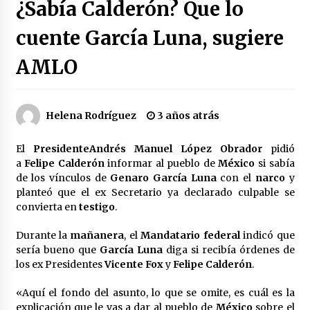
¿Sabía Calderón? Que lo
Héctor Díaz-Polanco renuncia a la presidencia
de Morena en la CDMX
cuente García Luna, sugiere
3 semanas atrás
AMLO
SMN alerta por lluvias intensas, granizo y calor
extremo en gran parte de México
3 semanas atrás
Helena Rodríguez
3 años atrás
Cae operador financiero del Cártel del Noreste
El
Presidente
Andrés Manuel López Obrador
pidió
en Mérida; incautan 15 autos de lujo
a
Felipe Calderón
informar al pueblo de
México
si sabía
3 semanas atrás
de los vínculos de
Genaro García Luna
con el
narco
y
planteó que el ex Secretario ya declarado culpable se
Detienen a funcionario por presunto homicidio
convierta en
testigo
.
del periodista Josué Martínez
3 semanas atrás
Durante la
mañanera
, el
Mandatario federal
indicó que
sería bueno que
García Luna
diga si recibía órdenes de
los ex Presidentes
Vicente Fox
y
Felipe Calderón
.
CNTE anuncia paso gratuito en peajes de CDMX
y acciones en 20 estados
2 meses atrás
«Aquí el fondo del asunto, lo que se omite, es cuál es la
explicación que le vas a dar al pueblo de
México
sobre el