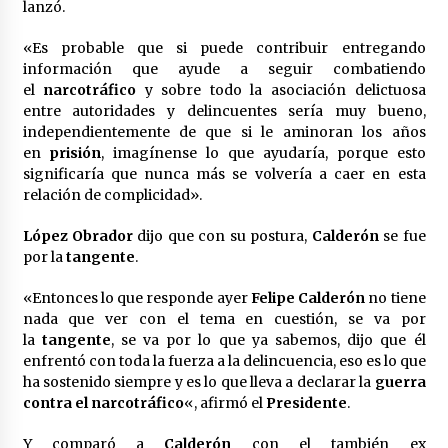
lanzó.
México libraría posible arancel de EE.UU. en
85% de sus exportaciones
«Es probable que si puede contribuir entregando
2 meses atrás
información que ayude a seguir combatiendo
el
narcotráfico
y sobre todo la asociación delictuosa
entre autoridades y delincuentes sería muy bueno,
independientemente de que si le aminoran los años
en
prisión
, imagínense lo que ayudaría, porque esto
significaría que nunca más se volvería a caer en esta
relación de complicidad».
López Obrador
dijo que con su postura,
Calderón
se fue
por la
tangente
.
«Entonces lo que responde ayer
Felipe Calderón
no tiene
nada que ver con el tema en cuestión, se va por
la
tangente
, se va por lo que ya sabemos, dijo que él
enfrentó con toda la fuerza a la delincuencia, eso es lo que
ha sostenido siempre y es lo que lleva a declarar la
guerra
contra el narcotráfico
«, afirmó el
Presidente
.
Y comparó a
Calderón
con el también ex