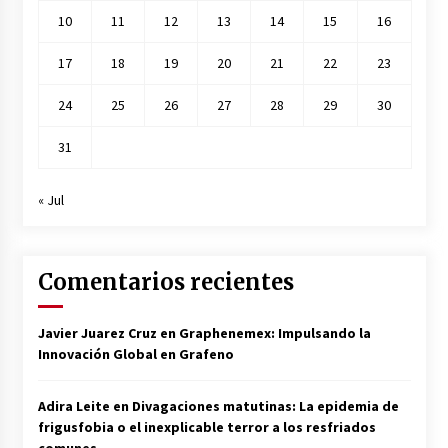
10
11
12
13
14
15
16
17
18
19
20
21
22
23
24
25
26
27
28
29
30
31
« Jul
Comentarios recientes
Javier Juarez Cruz
en
Graphenemex: Impulsando la
Innovación Global en Grafeno
Adira Leite
en
Divagaciones matutinas: La epidemia de
frigusfobia o el inexplicable terror a los resfriados