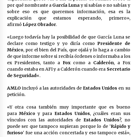
Laura Itzel Castillo será la nueva secretaria de
por qué nombraste a
García Luna
y si sabías o no sabías y
las Mujeres, anuncia Sheinbaum
sobre eso es que queremos información, esa es la
2 meses atrás
explicación que estamos esperando, primero»,
afirmó
López Obrador
.
Sheinbaum descarta reunión entre CNTE y
«Luego todavía hay la posibilidad de que García Luna se
Segob: «ya dimos nuestras propuestas»
declare como testigo y yo diría como
Presidente de
2 meses atrás
México
, por el bien del País, que ojalá y lo haga a cambio
de que informe sobre si recibía órdenes o informaba a los
Zar antidrogas de EE.UU.: “vamos por los
ex Presidentes, tanto a
Fox
como a
Calderón
, a Fox
políticos mexicanos que protegen al narco”
cuando estaba en AFI y a Calderón cuando era
Secretario
2 meses atrás
de Seguridad
«.
AMLO
incluyó a las autoridades de
Estados Unidos
en su
Trump anuncia acuerdo con Irán y el fin de
operaciones militares entre ambos países
petición.
2 meses atrás
«Y otra cosa también muy importante que es bueno
para
México
y para
Estados Unidos
, ¿cuáles eran sus
Trump asegura que barcos cargados de
vínculos con las autoridades de
Estados Unidos
?, no
petróleo están empezando a salir de Ormuz
puede ser que tampoco supieran porque lo de ‘
Rápido y
2 meses atrás
furioso
‘ fue una acción concertada y eso tampoco está»,