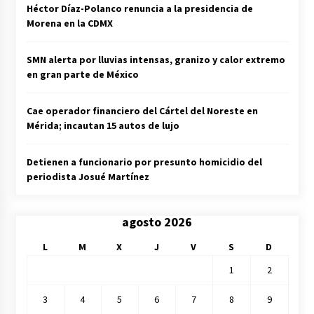
Héctor Díaz-Polanco renuncia a la presidencia de
Morena en la CDMX
SMN alerta por lluvias intensas, granizo y calor extremo
en gran parte de México
Cae operador financiero del Cártel del Noreste en
Mérida; incautan 15 autos de lujo
Detienen a funcionario por presunto homicidio del
periodista Josué Martínez
agosto 2026
L
M
X
J
V
S
D
1
2
3
4
5
6
7
8
9