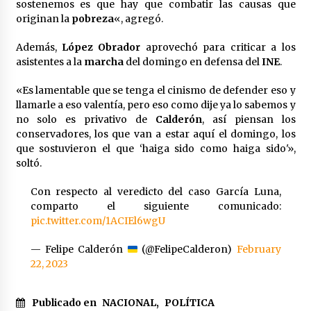
sostenemos es que hay que combatir las causas que
originan la
pobreza
«, agregó.
Además,
López Obrador
aprovechó para criticar a los
asistentes a la
marcha
del domingo en defensa del
INE
.
«Es lamentable que se tenga el cinismo de defender eso y
llamarle a eso valentía, pero eso como dije ya lo sabemos y
no solo es privativo de
Calderón
, así piensan los
conservadores, los que van a estar aquí el domingo, los
que sostuvieron el que ‘haiga sido como haiga sido'»,
soltó.
Con respecto al veredicto del caso García Luna,
comparto el siguiente comunicado:
pic.twitter.com/1ACIEl6wgU
— Felipe Calderón
(@FelipeCalderon)
February
22, 2023
Publicado en
NACIONAL
,
POLÍTICA