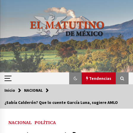
Saltar
al
contenido
Tendencias
Inicio
NACIONAL
Tendencias
¿Sabía Calderón? Que lo cuente García Luna, sugiere AMLO
Certificado de Dafne Quintos revela homicidio;
su familia exige justicia
NACIONAL
POLÍTICA
3 semanas atrás