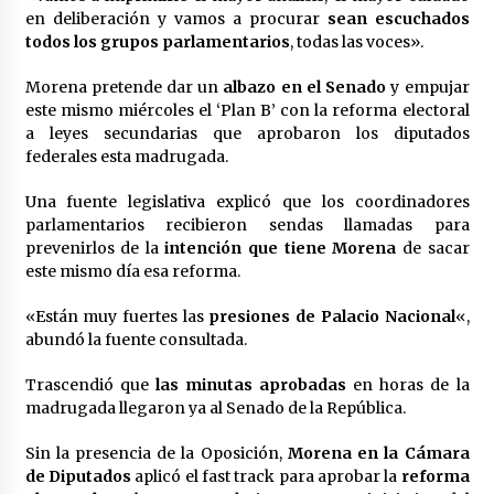
Laura Itzel Castillo será la nueva secretaria de
en deliberación y vamos a procurar
sean escuchados
las Mujeres, anuncia Sheinbaum
todos los grupos parlamentarios
, todas las voces».
2 meses atrás
Morena pretende dar un
albazo en el Senado
y empujar
este mismo miércoles el ‘Plan B’ con la reforma electoral
Sheinbaum descarta reunión entre CNTE y
a leyes secundarias que aprobaron los diputados
Segob: «ya dimos nuestras propuestas»
federales esta madrugada.
2 meses atrás
Una fuente legislativa explicó que los coordinadores
Zar antidrogas de EE.UU.: “vamos por los
parlamentarios recibieron sendas llamadas para
políticos mexicanos que protegen al narco”
prevenirlos de la
intención que tiene Morena
de sacar
2 meses atrás
este mismo día esa reforma.
«Están muy fuertes las
presiones de Palacio Nacional
«,
Trump anuncia acuerdo con Irán y el fin de
operaciones militares entre ambos países
abundó la fuente consultada.
2 meses atrás
Trascendió que
las minutas aprobadas
en horas de la
madrugada llegaron ya al Senado de la República.
Trump asegura que barcos cargados de
petróleo están empezando a salir de Ormuz
Sin la presencia de la Oposición,
Morena en la Cámara
2 meses atrás
de Diputados
aplicó el fast track para aprobar la
reforma