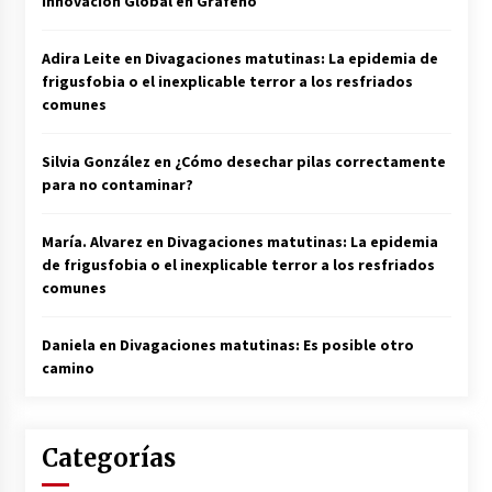
Innovación Global en Grafeno
Adira Leite
en
Divagaciones matutinas: La epidemia de
frigusfobia o el inexplicable terror a los resfriados
comunes
Silvia González
en
¿Cómo desechar pilas correctamente
para no contaminar?
María. Alvarez
en
Divagaciones matutinas: La epidemia
de frigusfobia o el inexplicable terror a los resfriados
comunes
Daniela
en
Divagaciones matutinas: Es posible otro
camino
Categorías