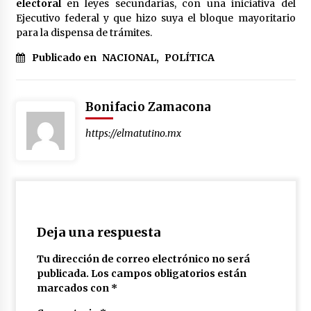
electoral
en leyes secundarias, con una iniciativa del
México libraría posible arancel de EE.UU. en
Ejecutivo federal y que hizo suya el bloque mayoritario
85% de sus exportaciones
para la dispensa de trámites.
2 meses atrás
Publicado en
NACIONAL
,
POLÍTICA
Bonifacio Zamacona
https://elmatutino.mx
Deja una respuesta
Tu dirección de correo electrónico no será
publicada.
Los campos obligatorios están
marcados con
*