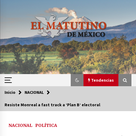
Saltar
al
contenido
Tendencias
Inicio
NACIONAL
Tendencias
Resiste Monreal a fast track a ‘Plan B’ electoral
Certificado de Dafne Quintos revela homicidio;
su familia exige justicia
NACIONAL
POLÍTICA
3 semanas atrás