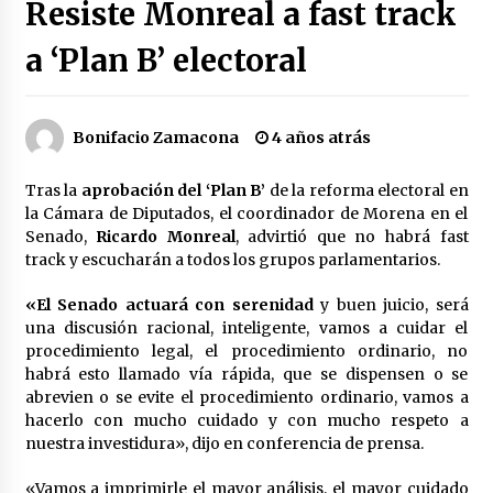
Resiste Monreal a fast track
Héctor Díaz-Polanco renuncia a la presidencia
de Morena en la CDMX
a ‘Plan B’ electoral
3 semanas atrás
SMN alerta por lluvias intensas, granizo y calor
Bonifacio Zamacona
4 años atrás
extremo en gran parte de México
3 semanas atrás
Tras la
aprobación del ‘Plan B’
de la reforma electoral en
la Cámara de Diputados, el coordinador de Morena en el
Cae operador financiero del Cártel del Noreste
Senado,
Ricardo Monreal
, advirtió que no habrá fast
en Mérida; incautan 15 autos de lujo
track y escucharán a todos los grupos parlamentarios.
3 semanas atrás
«El Senado actuará con serenidad
y buen juicio, será
Detienen a funcionario por presunto homicidio
una discusión racional, inteligente, vamos a cuidar el
del periodista Josué Martínez
procedimiento legal, el procedimiento ordinario, no
3 semanas atrás
habrá esto llamado vía rápida, que se dispensen o se
abrevien o se evite el procedimiento ordinario, vamos a
hacerlo con mucho cuidado y con mucho respeto a
CNTE anuncia paso gratuito en peajes de CDMX
y acciones en 20 estados
nuestra investidura», dijo en conferencia de prensa.
2 meses atrás
«Vamos a imprimirle el mayor análisis, el mayor cuidado