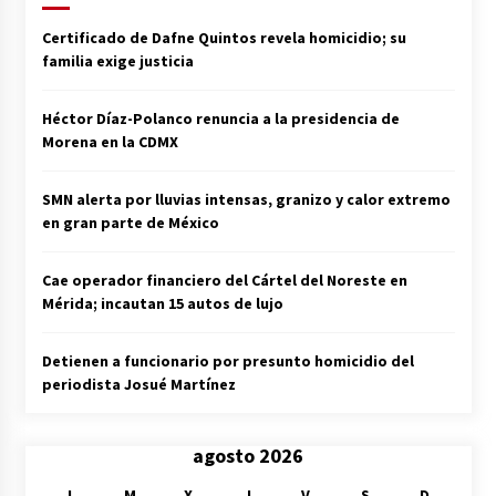
Certificado de Dafne Quintos revela homicidio; su
familia exige justicia
Héctor Díaz-Polanco renuncia a la presidencia de
Morena en la CDMX
SMN alerta por lluvias intensas, granizo y calor extremo
en gran parte de México
Cae operador financiero del Cártel del Noreste en
Mérida; incautan 15 autos de lujo
Detienen a funcionario por presunto homicidio del
periodista Josué Martínez
agosto 2026
L
M
X
J
V
S
D