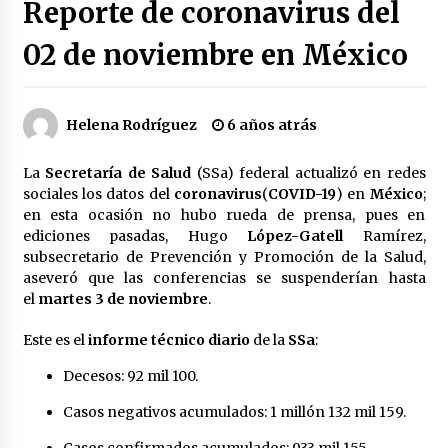
Reporte de coronavirus del
Héctor Díaz-Polanco renuncia a la presidencia
de Morena en la CDMX
02 de noviembre en México
3 semanas atrás
SMN alerta por lluvias intensas, granizo y calor
Helena Rodríguez
6 años atrás
extremo en gran parte de México
3 semanas atrás
La
Secretaría de Salud
(SSa) federal actualizó en redes
sociales los datos del
coronavirus
(
COVID-19
) en
México
;
Cae operador financiero del Cártel del Noreste
en esta ocasión no hubo rueda de prensa, pues en
en Mérida; incautan 15 autos de lujo
ediciones pasadas, Hugo
López-Gatell
Ramírez,
3 semanas atrás
subsecretario de Prevención y Promoción de la Salud,
aseveró que las conferencias se suspenderían hasta
Detienen a funcionario por presunto homicidio
el
martes 3 de noviembre
.
del periodista Josué Martínez
3 semanas atrás
Este es el
informe técnico diario
de la
SSa
:
Decesos: 92 mil 100.
CNTE anuncia paso gratuito en peajes de CDMX
y acciones en 20 estados
Casos negativos acumulados: 1 millón 132 mil 159.
2 meses atrás