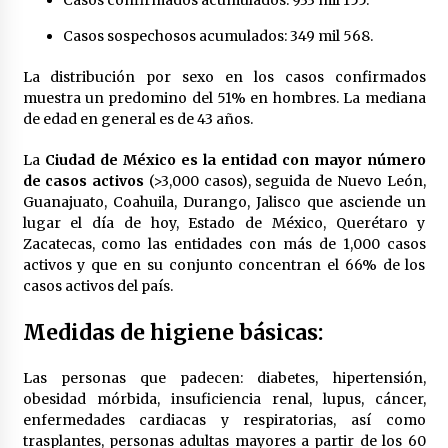
Casos confirmados acumulados: 933 mil 155.
Laura Itzel Castillo será la nueva secretaria de
las Mujeres, anuncia Sheinbaum
Casos sospechosos acumulados: 349 mil 568.
2 meses atrás
La distribución por sexo en los casos confirmados
muestra un predomino del 51% en hombres. La mediana
Sheinbaum descarta reunión entre CNTE y
de edad en general es de 43 años.
Segob: «ya dimos nuestras propuestas»
2 meses atrás
La
Ciudad de México es la entidad con mayor número
de casos activos
(>3,000 casos), seguida de Nuevo León,
Zar antidrogas de EE.UU.: “vamos por los
Guanajuato, Coahuila, Durango, Jalisco que asciende un
políticos mexicanos que protegen al narco”
lugar el día de hoy, Estado de México, Querétaro y
2 meses atrás
Zacatecas, como las entidades con más de 1,000 casos
activos y que en su conjunto concentran el 66% de los
casos activos del país.
Trump anuncia acuerdo con Irán y el fin de
operaciones militares entre ambos países
2 meses atrás
Medidas de higiene básicas:
Las personas que padecen: diabetes, hipertensión,
Trump asegura que barcos cargados de
petróleo están empezando a salir de Ormuz
obesidad mórbida, insuficiencia renal, lupus, cáncer,
2 meses atrás
enfermedades cardiacas y respiratorias, así como
trasplantes, personas adultas mayores a partir de los 60