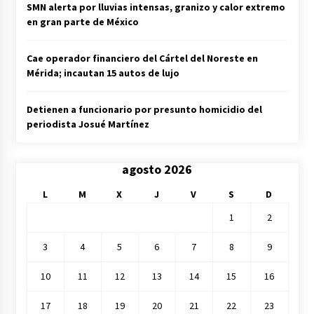
SMN alerta por lluvias intensas, granizo y calor extremo
en gran parte de México
Cae operador financiero del Cártel del Noreste en
Mérida; incautan 15 autos de lujo
Detienen a funcionario por presunto homicidio del
periodista Josué Martínez
agosto 2026
L
M
X
J
V
S
D
1
2
3
4
5
6
7
8
9
10
11
12
13
14
15
16
17
18
19
20
21
22
23