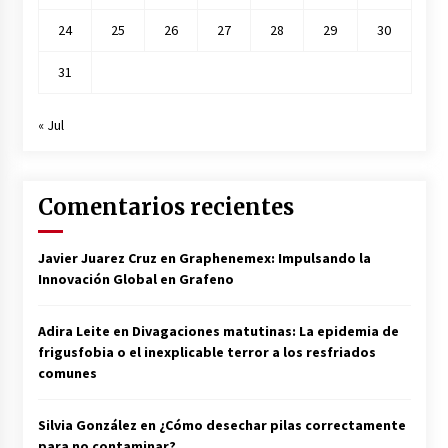
24
25
26
27
28
29
30
31
« Jul
Comentarios recientes
Javier Juarez Cruz
en
Graphenemex: Impulsando la
Innovación Global en Grafeno
Adira Leite
en
Divagaciones matutinas: La epidemia de
frigusfobia o el inexplicable terror a los resfriados
comunes
Silvia González
en
¿Cómo desechar pilas correctamente
para no contaminar?