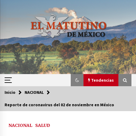
Saltar
al
contenido
Tendencias
Inicio
NACIONAL
Tendencias
Reporte de coronavirus del 02 de noviembre en México
Certificado de Dafne Quintos revela homicidio;
su familia exige justicia
NACIONAL
SALUD
3 semanas atrás