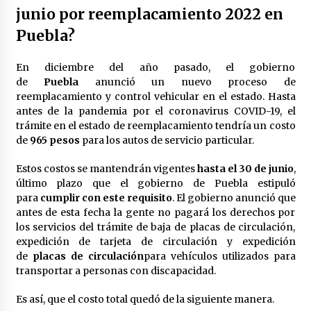
junio por reemplacamiento 2022 en
México libraría posible arancel de EE.UU. en
85% de sus exportaciones
Puebla?
2 meses atrás
En diciembre del año pasado, el gobierno
de
Puebla
anunció un nuevo proceso de
reemplacamiento y control vehicular en el estado. Hasta
antes de la pandemia por el coronavirus COVID-19, el
trámite en el estado de reemplacamiento tendría un costo
de
965 pesos
para los autos de servicio particular.
Estos costos se mantendrán vigentes
hasta el 30 de junio
,
último plazo que el gobierno de Puebla estipuló
para
cumplir con este requisito
. El gobierno anunció que
antes de esta fecha la gente no pagará los derechos por
los servicios del trámite de baja de placas de circulación,
expedición de tarjeta de circulación y expedición
de
placas de circulación
para vehículos utilizados para
transportar a personas con discapacidad.
Es así, que el costo total quedó de la siguiente manera.