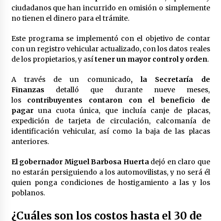
ciudadanos que han incurrido en omisión o simplemente
Laura Itzel Castillo será la nueva secretaria de
las Mujeres, anuncia Sheinbaum
no tienen el dinero para el trámite.
2 meses atrás
Este programa se implementó con el objetivo de contar
con un registro vehicular actualizado, con los datos reales
Sheinbaum descarta reunión entre CNTE y
de los propietarios, y así
tener un mayor control y orden
.
Segob: «ya dimos nuestras propuestas»
2 meses atrás
A través de un comunicado
, la Secretaría de
Finanzas
detalló que durante nueve meses,
Zar antidrogas de EE.UU.: “vamos por los
los
contribuyentes contaron con el beneficio de
políticos mexicanos que protegen al narco”
pagar
una cuota única, que incluía canje de placas,
2 meses atrás
expedición de tarjeta de circulación, calcomanía de
identificación vehicular, así como la baja de las placas
anteriores.
Trump anuncia acuerdo con Irán y el fin de
operaciones militares entre ambos países
2 meses atrás
El gobernador Miguel Barbosa Huerta
dejó en claro que
no estarán persiguiendo a los automovilistas, y no será él
quien ponga condiciones de hostigamiento a las y los
Trump asegura que barcos cargados de
poblanos.
petróleo están empezando a salir de Ormuz
2 meses atrás
¿Cuáles son los costos hasta el 30 de