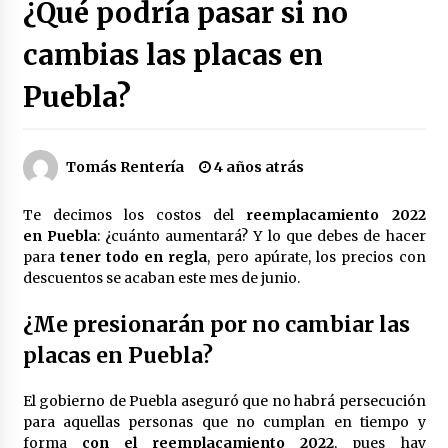
¿Qué podría pasar si no
Héctor Díaz-Polanco renuncia a la presidencia
de Morena en la CDMX
cambias las placas en
3 semanas atrás
Puebla?
SMN alerta por lluvias intensas, granizo y calor
extremo en gran parte de México
3 semanas atrás
Tomás Rentería
4 años atrás
Cae operador financiero del Cártel del Noreste
Te decimos los costos del
reemplacamiento 2022
en Mérida; incautan 15 autos de lujo
en Puebla
: ¿cuánto aumentará? Y lo que debes de hacer
3 semanas atrás
para
tener todo en regla
, pero apúrate, los precios con
descuentos se acaban este mes de junio.
Detienen a funcionario por presunto homicidio
del periodista Josué Martínez
¿Me presionarán por no cambiar las
3 semanas atrás
placas en Puebla?
CNTE anuncia paso gratuito en peajes de CDMX
El gobierno de Puebla aseguró que no habrá persecución
y acciones en 20 estados
para aquellas personas que no cumplan en tiempo y
2 meses atrás
forma
con el reemplacamiento 2022
, pues hay