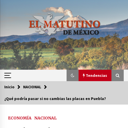
Saltar
al
contenido
Tendencias
Inicio
NACIONAL
Tendencias
¿Qué podría pasar si no cambias las placas en Puebla?
Certificado de Dafne Quintos revela homicidio;
su familia exige justicia
ECONOMÍA
NACIONAL
3 semanas atrás