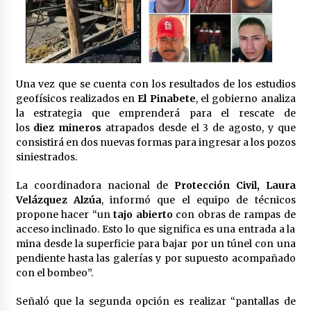
Laura Itzel Castillo será la nueva secretaria de
las Mujeres, anuncia Sheinbaum
2 meses atrás
Sheinbaum descarta reunión entre CNTE y
Una vez que se cuenta con los resultados de los estudios
Segob: «ya dimos nuestras propuestas»
geofísicos realizados en
El Pinabete
, el gobierno analiza
2 meses atrás
la estrategia que emprenderá para el rescate de
los
diez mineros
atrapados desde el 3 de agosto, y que
Zar antidrogas de EE.UU.: “vamos por los
consistirá en dos nuevas formas para ingresar a los pozos
políticos mexicanos que protegen al narco”
siniestrados.
2 meses atrás
La coordinadora nacional de
Protección Civil, Laura
Velázquez Alzúa
, informó que el equipo de técnicos
Trump anuncia acuerdo con Irán y el fin de
operaciones militares entre ambos países
propone hacer “un
tajo abierto
con obras de rampas de
2 meses atrás
acceso inclinado. Esto lo que significa es una entrada a la
mina desde la superficie para bajar por un túnel con una
pendiente hasta las galerías y por supuesto acompañado
Trump asegura que barcos cargados de
con el bombeo”.
petróleo están empezando a salir de Ormuz
2 meses atrás
Señaló que la segunda opción es realizar “pantallas de