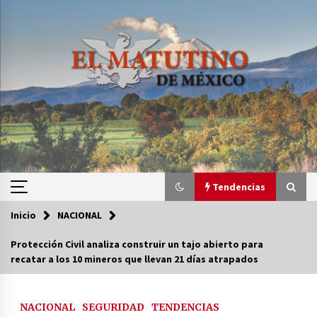
Saltar
al
contenido
Tendencias
Inicio
NACIONAL
Tendencias
Protección Civil analiza construir un tajo abierto para
recatar a los 10 mineros que llevan 21 días atrapados
Certificado de Dafne Quintos revela homicidio;
su familia exige justicia
3 semanas atrás
NACIONAL
SEGURIDAD
TENDENCIAS