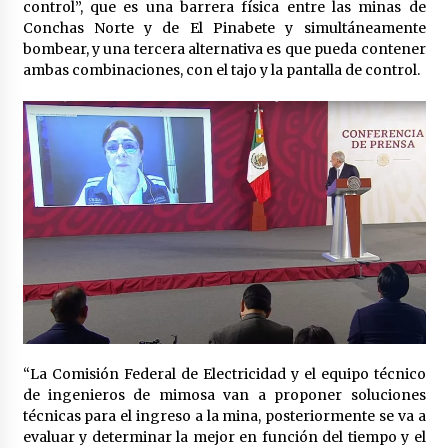
control”, que es una barrera física entre las minas de
México libraría posible arancel de EE.UU. en
Conchas Norte y de El Pinabete y simultáneamente
85% de sus exportaciones
bombear, y una tercera alternativa es que pueda contener
2 meses atrás
ambas combinaciones, con el tajo y la pantalla de control.
“La Comisión Federal de Electricidad y el equipo técnico
de ingenieros de mimosa van a proponer soluciones
técnicas para el ingreso a la mina, posteriormente se va a
evaluar y determinar la mejor en función del tiempo y el