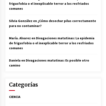
frigusfobia o el inexplicable terror a los resfriados
comunes
Silvia González
en
¿Cómo desechar pilas correctamente
para no contaminar?
María. Alvarez
en
Divagaciones matutinas: La epidemia
de frigusfobia o el inexplicable terror a los resfriados
comunes
Daniela
en
Divagaciones matutinas: Es posible otro
camino
Categorías
CIENCIA