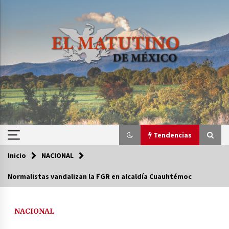
Saltar
al
contenido
Tendencias
Inicio
NACIONAL
Tendencias
Normalistas vandalizan la FGR en alcaldía Cuauhtémoc
Certificado de Dafne Quintos revela homicidio;
su familia exige justicia
NACIONAL
3 semanas atrás