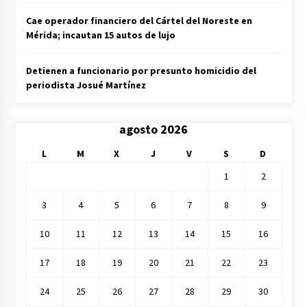
Cae operador financiero del Cártel del Noreste en
Mérida; incautan 15 autos de lujo
Detienen a funcionario por presunto homicidio del
periodista Josué Martínez
agosto 2026
L
M
X
J
V
S
D
1
2
3
4
5
6
7
8
9
10
11
12
13
14
15
16
17
18
19
20
21
22
23
24
25
26
27
28
29
30