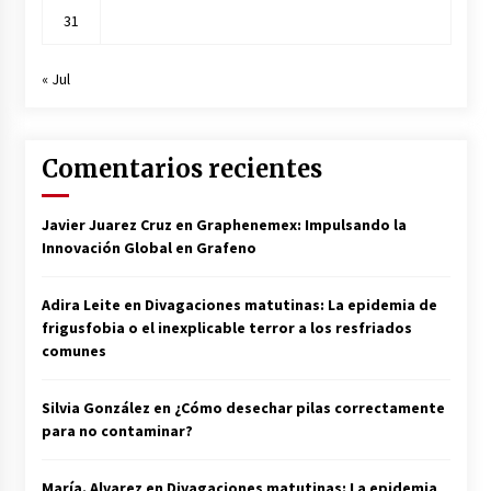
31
« Jul
Comentarios recientes
Javier Juarez Cruz
en
Graphenemex: Impulsando la
Innovación Global en Grafeno
Adira Leite
en
Divagaciones matutinas: La epidemia de
frigusfobia o el inexplicable terror a los resfriados
comunes
Silvia González
en
¿Cómo desechar pilas correctamente
para no contaminar?
María. Alvarez
en
Divagaciones matutinas: La epidemia