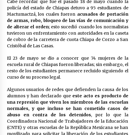
Cabe recordar que fue el pasado 18 de mayo cuando la
Laura Itzel Castillo será la nueva secretaria de
policía del estado de Chiapas detuvo a 95 estudiantes de
las Mujeres, anuncia Sheinbaum
Mactumactzá, los cuales fueron
acusados de portación
2 meses atrás
de armas, robo, bloqueo de las vías de comunicación y
de alterar el orden
; esto sucedió cuando los normalistas
Sheinbaum descarta reunión entre CNTE y
tuvieron un enfrentamiento con autoridades en la caseta
Segob: «ya dimos nuestras propuestas»
de cobro de la carretera de cuota Chiapa de Corzo a San
2 meses atrás
Cristóbal de Las Casas.
El 23 de mayo se dio a conocer que 74 mujeres de la
Zar antidrogas de EE.UU.: “vamos por los
escuela rural de Chiapas fueron liberadas; sin embargo, el
políticos mexicanos que protegen al narco”
resto de los estudiantes permanece recluido siguiendo el
2 meses atrás
curso de su proceso legal.
Trump anuncia acuerdo con Irán y el fin de
Algunos usuarios de redes que defienden la causa de los
operaciones militares entre ambos países
alumnos y han declarado que
este acto es producto de
2 meses atrás
una represión que viven los miembros de las escuelas
normales, y que incluso se han cometido casos de
Trump asegura que barcos cargados de
abuso en contra de los detenidos
, por lo que la
petróleo están empezando a salir de Ormuz
Coordinadora Nacional de Trabajadores de la Educación
2 meses atrás
(CNTE) y otras escuelas de la República Mexicana se han
movilizado para solicitar la liberación de los estudiantes