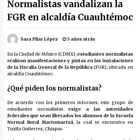
Normalistas vandalizan la
Héctor Díaz-Polanco renuncia a la presidencia
de Morena en la CDMX
FGR en alcaldía Cuauhtémoc
3 semanas atrás
SMN alerta por lluvias intensas, granizo y calor
Sara Pilar López
5 años atrás
extremo en gran parte de México
3 semanas atrás
En la Ciudad de México (CDMX),
estudiantes normalistas
realizan manifestaciones y pintas en las instalaciones
Cae operador financiero del Cártel del Noreste
de la Fiscalía General de la República
(FGR), ubicada en
en Mérida; incautan 15 autos de lujo
alcaldía Cuauhtémoc.
3 semanas atrás
¿Qué piden los normalistas?
Detienen a funcionario por presunto homicidio
del periodista Josué Martínez
De acuerdo con los primeros informes, este grupo de
3 semanas atrás
estudiantes normalistas
exige a las autoridades
federales que sean liberados los alumnos de la Escuela
CNTE anuncia paso gratuito en peajes de CDMX
Normal Rural Mactumactzá
, la cual se encuentra en
y acciones en 20 estados
Tuxtla Gutierrez, Chiapas.
2 meses atrás