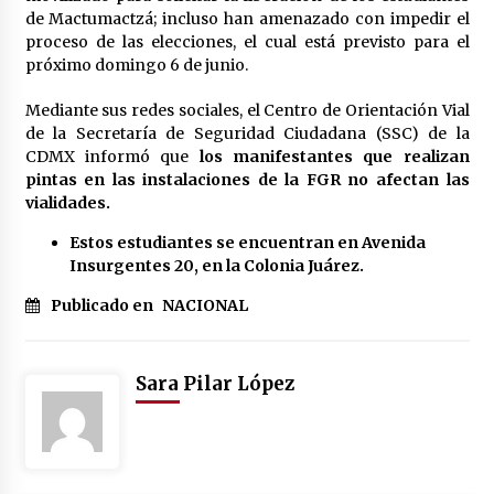
de Mactumactzá; incluso han amenazado con impedir el
México libraría posible arancel de EE.UU. en
proceso de las elecciones, el cual está previsto para el
85% de sus exportaciones
próximo domingo 6 de junio.
2 meses atrás
Mediante sus redes sociales, el Centro de Orientación Vial
de la Secretaría de Seguridad Ciudadana (SSC) de la
CDMX informó que
los manifestantes que realizan
pintas en las instalaciones de la FGR no afectan las
vialidades.
Estos estudiantes se encuentran en Avenida
Insurgentes 20, en la Colonia Juárez.
Publicado en
NACIONAL
Sara Pilar López