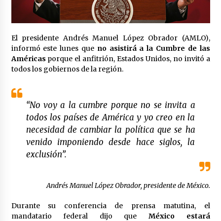
Laura Itzel Castillo será la nueva secretaria de
las Mujeres, anuncia Sheinbaum
2 meses atrás
El presidente Andrés Manuel López Obrador (AMLO),
informó este lunes que
no asistirá a la Cumbre de las
Sheinbaum descarta reunión entre CNTE y
Américas
porque el anfitrión, Estados Unidos, no invitó a
Segob: «ya dimos nuestras propuestas»
todos los gobiernos de la región.
2 meses atrás
Zar antidrogas de EE.UU.: “vamos por los
“No voy a la cumbre porque no se invita a
políticos mexicanos que protegen al narco”
2 meses atrás
todos los países de América y yo creo en la
necesidad de cambiar la política que se ha
venido imponiendo desde hace siglos, la
Trump anuncia acuerdo con Irán y el fin de
operaciones militares entre ambos países
exclusión”.
2 meses atrás
Andrés Manuel López Obrador, presidente de México.
Trump asegura que barcos cargados de
petróleo están empezando a salir de Ormuz
Durante su conferencia de prensa matutina, el
2 meses atrás
mandatario federal dijo que
México estará