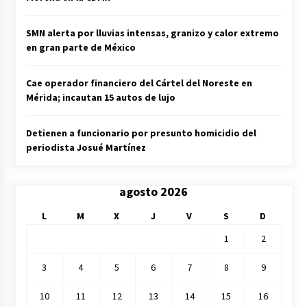
SMN alerta por lluvias intensas, granizo y calor extremo
en gran parte de México
Cae operador financiero del Cártel del Noreste en
Mérida; incautan 15 autos de lujo
Detienen a funcionario por presunto homicidio del
periodista Josué Martínez
agosto 2026
L
M
X
J
V
S
D
1
2
3
4
5
6
7
8
9
10
11
12
13
14
15
16