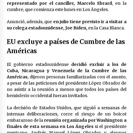
representado por el canciller, Marcelo Ebrard
, en la
México libraría posible arancel de EE.UU. en
cumbre, que comienza este lunes en Los Ángeles.
85% de sus exportaciones
2 meses atrás
Anunció, además, que
en julio tiene previsto ir a visitar a
su colega estadounidense, Joe Biden,
en la Casa Blanca.
EU excluye a países de Cumbre de las
Américas
El gobierno estadounidense
decidió excluir a los de
Cuba, Nicaragua y Venezuela de la Cumbre de las
Américas
, dijeron personas familiarizadas con el asunto,
a pesar de las peticiones del presidente López Obrador de
no asistir a la reunión a menos que todos los países del
hemisferio occidental fueran invitados.
La decisión de Estados Unidos, que siguió a semanas de
intensas deliberaciones, corre el riesgo de un boicot
embarazoso de la
reunión organizada por Washington a
finales de esta semana en Los Ángeles
si el presidente
mexicano, Andrés Manuel López Obrador, y algunos