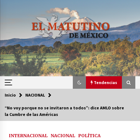
Saltar
al
contenido
Tendencias
Inicio
NACIONAL
Tendencias
“No voy porque no se invitaron a todos”: dice AMLO sobre
la Cumbre de las Américas
Certificado de Dafne Quintos revela homicidio;
su familia exige justicia
3 semanas atrás
INTERNACIONAL
NACIONAL
POLÍTICA