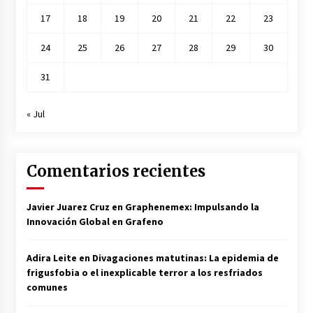
17
18
19
20
21
22
23
24
25
26
27
28
29
30
31
« Jul
Comentarios recientes
Javier Juarez Cruz
en
Graphenemex: Impulsando la
Innovación Global en Grafeno
Adira Leite
en
Divagaciones matutinas: La epidemia de
frigusfobia o el inexplicable terror a los resfriados
comunes