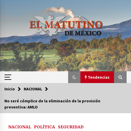
Saltar
al
contenido
Tendencias
Inicio
NACIONAL
Tendencias
No seré cómplice de la eliminación de la provisión
preventiva: AMLO
Certificado de Dafne Quintos revela homicidio;
su familia exige justicia
3 semanas atrás
NACIONAL
POLÍTICA
SEGURIDAD