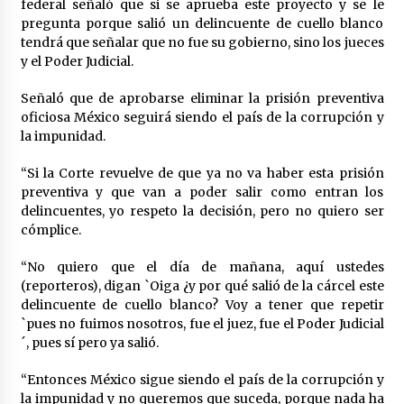
federal señaló que si se aprueba este proyecto y se le
México libraría posible arancel de EE.UU. en
pregunta porque salió un delincuente de cuello blanco
85% de sus exportaciones
tendrá que señalar que no fue su gobierno, sino los jueces
2 meses atrás
y el Poder Judicial.
Señaló que de aprobarse eliminar la prisión preventiva
oficiosa México seguirá siendo el país de la corrupción y
la impunidad.
“Si la Corte revuelve de que ya no va haber esta prisión
preventiva y que van a poder salir como entran los
delincuentes, yo respeto la decisión, pero no quiero ser
cómplice.
“No quiero que el día de mañana, aquí ustedes
(reporteros), digan `Oiga ¿y por qué salió de la cárcel este
delincuente de cuello blanco? Voy a tener que repetir
`pues no fuimos nosotros, fue el juez, fue el Poder Judicial
´, pues sí pero ya salió.
“Entonces México sigue siendo el país de la corrupción y
la impunidad y no queremos que suceda, porque nada ha