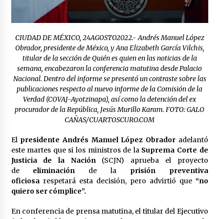
Laura Itzel Castillo será la nueva secretaria de
las Mujeres, anuncia Sheinbaum
2 meses atrás
CIUDAD DE MÉXICO, 24AGOSTO2022.- Andrés Manuel López
Obrador, presidente de México, y Ana Elizabeth García Vilchis,
Sheinbaum descarta reunión entre CNTE y
titular de la sección de Quién es quien en las noticias de la
Segob: «ya dimos nuestras propuestas»
semana, encabezaron la conferencia matutina desde Palacio
2 meses atrás
Nacional. Dentro del informe se presentó un contraste sobre las
publicaciones respecto al nuevo informe de la Comisión de la
Zar antidrogas de EE.UU.: “vamos por los
Verdad (COVAJ-Ayotzinapa), así como la detención del ex
políticos mexicanos que protegen al narco”
procurador de la República, Jesús Murillo Karam. FOTO: GALO
2 meses atrás
CAÑAS/CUARTOSCURO.COM
El
presidente Andrés Manuel López Obrador
adelantó
Trump anuncia acuerdo con Irán y el fin de
operaciones militares entre ambos países
este martes que si los ministros de la
Suprema Corte de
2 meses atrás
Justicia de la Nación
(SCJN) aprueba el proyecto
de
eliminación
de la
prisión preventiva
oficiosa
respetará esta decisión, pero advirtió que
“no
Trump asegura que barcos cargados de
quiero ser cómplice”.
petróleo están empezando a salir de Ormuz
2 meses atrás
En conferencia de prensa matutina, el titular del Ejecutivo