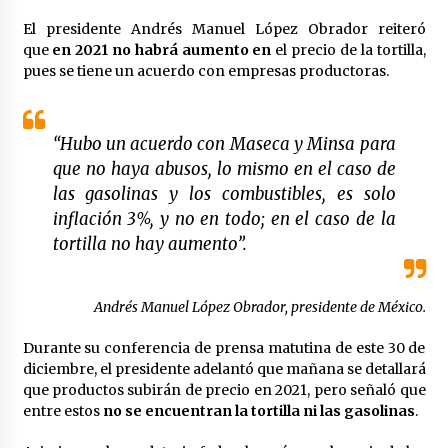
Laura Itzel Castillo será la nueva secretaria de
El presidente Andrés Manuel López Obrador reiteró
las Mujeres, anuncia Sheinbaum
que
en 2021 no habrá aumento en
el precio de la tortilla,
2 meses atrás
pues se tiene un acuerdo con empresas productoras.
Sheinbaum descarta reunión entre CNTE y
Segob: «ya dimos nuestras propuestas»
“Hubo un acuerdo con Maseca y Minsa para
2 meses atrás
que no haya abusos, lo mismo en el caso de
las gasolinas y los combustibles, es solo
Zar antidrogas de EE.UU.: “vamos por los
políticos mexicanos que protegen al narco”
inflación 3%, y no en todo; en el caso de la
2 meses atrás
tortilla no hay aumento”.
Trump anuncia acuerdo con Irán y el fin de
operaciones militares entre ambos países
Andrés Manuel López Obrador, presidente de México.
2 meses atrás
Durante su conferencia de prensa matutina de este 30 de
diciembre, el presidente adelantó que mañana se detallará
Trump asegura que barcos cargados de
que productos subirán de precio en 2021, pero señaló que
petróleo están empezando a salir de Ormuz
entre estos
no se encuentran la tortilla ni las gasolinas
.
2 meses atrás