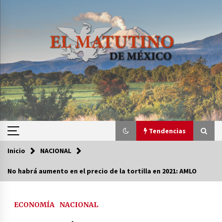
Saltar
al
contenido
Tendencias
Inicio
NACIONAL
Tendencias
No habrá aumento en el precio de la tortilla en 2021: AMLO
Certificado de Dafne Quintos revela homicidio;
su familia exige justicia
ECONOMÍA
NACIONAL
3 semanas atrás