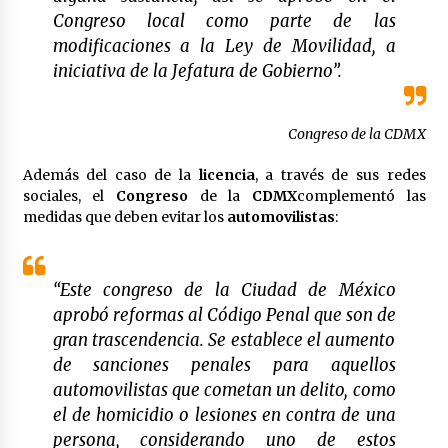
Congreso local como parte de las
México libraría posible arancel de EE.UU. en
85% de sus exportaciones
modificaciones a la Ley de Movilidad, a
2 meses atrás
iniciativa de la Jefatura de Gobierno”.
Congreso de la CDMX
Además del caso de la
licencia
, a través de sus redes
sociales, el
Congreso
de la
CDMX
complementó las
medidas que deben evitar los
automovilistas
:
“Este congreso de la Ciudad de México
aprobó reformas al Código Penal que son de
gran trascendencia. Se establece el aumento
de sanciones penales para aquellos
automovilistas que cometan un delito, como
el de homicidio o lesiones en contra de una
persona, considerando uno de estos