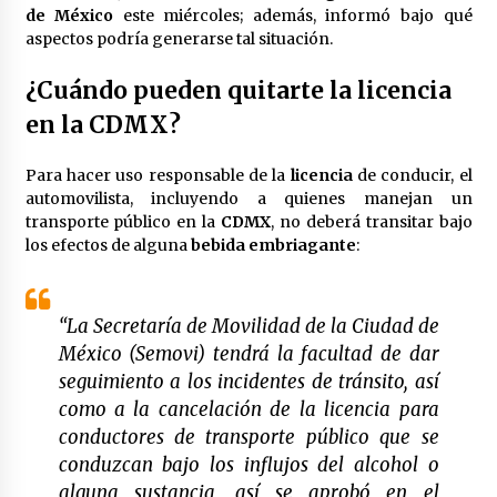
de México
este miércoles; además, informó bajo qué
Laura Itzel Castillo será la nueva secretaria de
las Mujeres, anuncia Sheinbaum
aspectos podría generarse tal situación.
2 meses atrás
¿Cuándo pueden quitarte la licencia
Sheinbaum descarta reunión entre CNTE y
en la CDMX?
Segob: «ya dimos nuestras propuestas»
2 meses atrás
Para hacer uso responsable de la
licencia
de conducir, el
automovilista, incluyendo a quienes manejan un
Zar antidrogas de EE.UU.: “vamos por los
transporte público en la
CDMX
, no deberá transitar bajo
políticos mexicanos que protegen al narco”
los efectos de alguna
bebida embriagante
:
2 meses atrás
Trump anuncia acuerdo con Irán y el fin de
“La Secretaría de Movilidad de la Ciudad de
operaciones militares entre ambos países
México (Semovi) tendrá la facultad de dar
2 meses atrás
seguimiento a los incidentes de tránsito, así
como a la cancelación de la licencia para
Trump asegura que barcos cargados de
conductores de transporte público que se
petróleo están empezando a salir de Ormuz
conduzcan bajo los influjos del alcohol o
2 meses atrás
alguna sustancia, así se aprobó en el