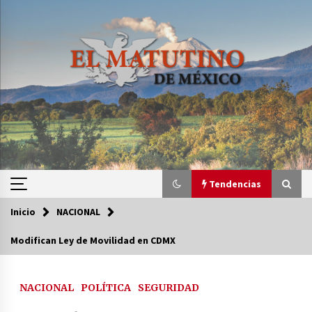
Saltar
al
contenido
Tendencias
Inicio
NACIONAL
Tendencias
Modifican Ley de Movilidad en CDMX
Certificado de Dafne Quintos revela homicidio;
su familia exige justicia
NACIONAL
POLÍTICA
SEGURIDAD
3 semanas atrás