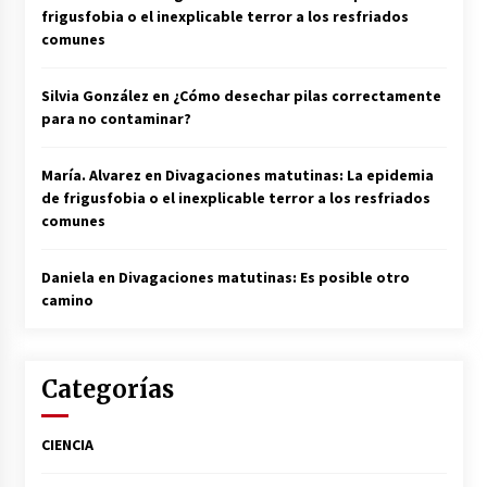
frigusfobia o el inexplicable terror a los resfriados
comunes
Silvia González
en
¿Cómo desechar pilas correctamente
para no contaminar?
María. Alvarez
en
Divagaciones matutinas: La epidemia
de frigusfobia o el inexplicable terror a los resfriados
comunes
Daniela
en
Divagaciones matutinas: Es posible otro
camino
Categorías
CIENCIA