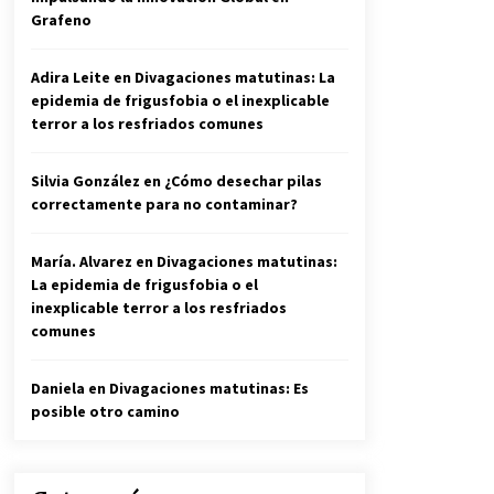
Grafeno
Adira Leite
en
Divagaciones matutinas: La
epidemia de frigusfobia o el inexplicable
terror a los resfriados comunes
Silvia González
en
¿Cómo desechar pilas
correctamente para no contaminar?
María. Alvarez
en
Divagaciones matutinas:
La epidemia de frigusfobia o el
inexplicable terror a los resfriados
comunes
Daniela
en
Divagaciones matutinas: Es
posible otro camino