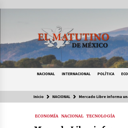
Saltar
al
contenido
NACIONAL
INTERNACIONAL
POLÍTICA
EC
Inicio
NACIONAL
Mercado Libre informa una
Tendencias
ECONOMÍA
NACIONAL
TECNOLOGÍA
Certificado de Dafne Quintos revel
homicidio; su familia exige justici