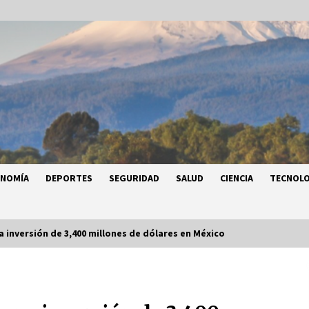
ONOMÍA
DEPORTES
SEGURIDAD
SALUD
CIENCIA
TECNOLO
 inversión de 3,400 millones de dólares en México
a
Héctor Díaz-Polanco renuncia a la
a
presidencia de Morena en la CDMX