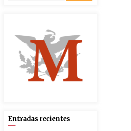
2 semanas atrás
CNTE anuncia paso gratuito en
peajes de CDMX y acciones en 20
estados
2 meses atrás
Zar antidrogas de EE.UU.: “vamos
por los políticos mexicanos que
protegen al narco”
2 meses atrás
México libraría posible arancel de
EE.UU. en 85% de sus exportaciones
2 meses atrás
Entradas recientes