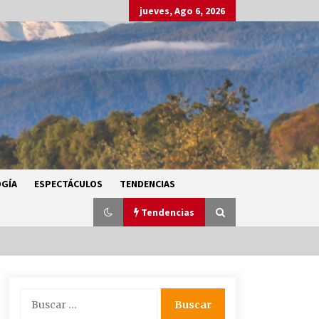
jueves, Ago 6, 2026
GÍA
ESPECTÁCULOS
TENDENCIAS
Tendencias
SMN alerta por lluvias intensas,
Buscar:
granizo y calor extremo en gran
parte de México