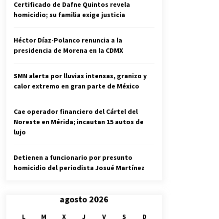
Certificado de Dafne Quintos revela
homicidio; su familia exige justicia
Héctor Díaz-Polanco renuncia a la
presidencia de Morena en la CDMX
SMN alerta por lluvias intensas, granizo y
calor extremo en gran parte de México
Cae operador financiero del Cártel del
Noreste en Mérida; incautan 15 autos de
lujo
Detienen a funcionario por presunto
homicidio del periodista Josué Martínez
agosto 2026
L
M
X
J
V
S
D