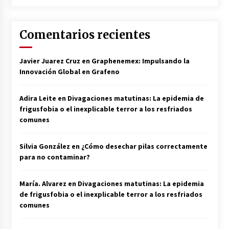
Comentarios recientes
Javier Juarez Cruz
en
Graphenemex: Impulsando la
Innovación Global en Grafeno
Adira Leite
en
Divagaciones matutinas: La epidemia de
frigusfobia o el inexplicable terror a los resfriados
comunes
Silvia González
en
¿Cómo desechar pilas correctamente
para no contaminar?
María. Alvarez
en
Divagaciones matutinas: La epidemia
de frigusfobia o el inexplicable terror a los resfriados
comunes