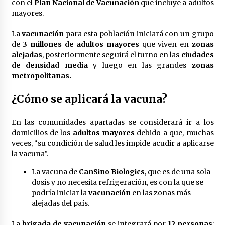
con el
Plan Nacional de Vacunación
que incluye a adultos
mayores.
La
vacunación
para esta población iniciará con un grupo
de
3 millones de adultos mayores
que viven en
zonas
alejadas
, posteriormente seguirá el turno en las
ciudades
de densidad media
y luego en las grandes
zonas
metropolitanas.
¿Cómo se aplicará la vacuna?
En las comunidades apartadas se considerará ir a los
domicilios de los
adultos mayores
debido a que, muchas
veces, “su condición de salud les impide acudir a aplicarse
la vacuna”.
La vacuna de
CanSino Biologics
, que es de una sola
dosis y no necesita refrigeración, es con la que se
podría iniciar la
vacunación
en las zonas más
alejadas del país.
La
brigada de vacunación
se integrará por
12 personas
: