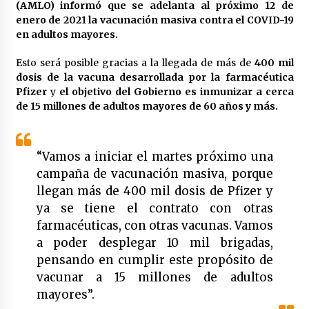
(AMLO) informó que se adelanta al próximo 12 de
Laura Itzel Castillo será la nueva secretaria de
enero de 2021
la vacunación masiva contra el COVID-19
las Mujeres, anuncia Sheinbaum
en adultos mayores.
2 meses atrás
Esto será posible gracias a la llegada de más de
400 mil
Sheinbaum descarta reunión entre CNTE y
dosis de la vacuna desarrollada por la farmacéutica
Segob: «ya dimos nuestras propuestas»
Pfizer
y
el objetivo del Gobierno es inmunizar a cerca
2 meses atrás
de 15 millones de adultos mayores de 60 años y más.
Zar antidrogas de EE.UU.: “vamos por los
políticos mexicanos que protegen al narco”
“Vamos a iniciar el martes próximo una
2 meses atrás
campaña de vacunación masiva, porque
llegan más de 400 mil dosis de Pfizer y
Trump anuncia acuerdo con Irán y el fin de
ya se tiene el contrato con otras
operaciones militares entre ambos países
farmacéuticas, con otras vacunas. Vamos
2 meses atrás
a poder desplegar 10 mil brigadas,
pensando en cumplir este propósito de
Trump asegura que barcos cargados de
petróleo están empezando a salir de Ormuz
vacunar a 15 millones de adultos
2 meses atrás
mayores”.