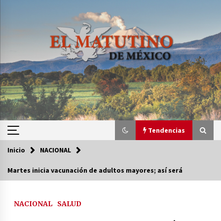
Saltar
al
contenido
Tendencias
Inicio
NACIONAL
Tendencias
Martes inicia vacunación de adultos mayores; así será
Certificado de Dafne Quintos revela homicidio;
su familia exige justicia
NACIONAL
SALUD
3 semanas atrás