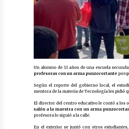
Un alumno de 11 años de una escuela secundari
profesoras con un arma punzocortante
porqu
Según el reporte del gobierno local, el estu
mentora de la materia de Tecnología les pidió q
El director del centro educativo le contó a los 
salón a la maestra con un arma punzocorta
profesora lo siguió a la calle.
En el exterior se juntó con otros estudiantes