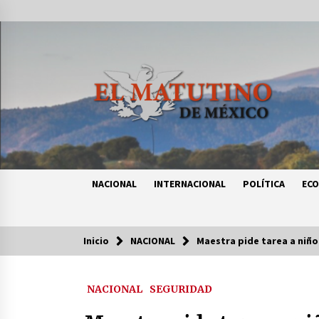
Saltar
al
contenido
NACIONAL
INTERNACIONAL
POLÍTICA
EC
Inicio
NACIONAL
Maestra pide tarea a niño 
Tendencias
NACIONAL
SEGURIDAD
Certificado de Dafne Quintos revel
homicidio; su familia exige justici