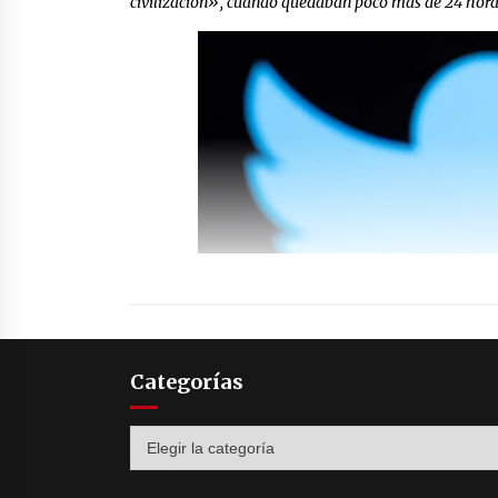
civilización», cuando quedaban poco más de 24 horas 
Categorías
Categorías