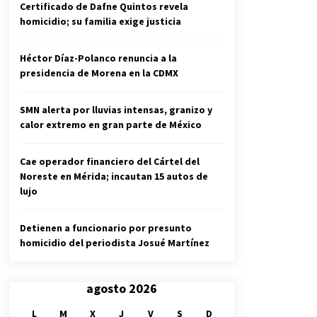
Certificado de Dafne Quintos revela
homicidio; su familia exige justicia
Héctor Díaz-Polanco renuncia a la
presidencia de Morena en la CDMX
SMN alerta por lluvias intensas, granizo y
calor extremo en gran parte de México
Cae operador financiero del Cártel del
Noreste en Mérida; incautan 15 autos de
lujo
Detienen a funcionario por presunto
homicidio del periodista Josué Martínez
agosto 2026
L
M
X
J
V
S
D