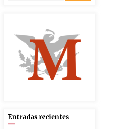
3 semanas atrás
CNTE anuncia paso gratuito en
peajes de CDMX y acciones en 20
estados
2 meses atrás
Zar antidrogas de EE.UU.: “vamos
por los políticos mexicanos que
protegen al narco”
2 meses atrás
México libraría posible arancel de
EE.UU. en 85% de sus exportaciones
2 meses atrás
Entradas recientes