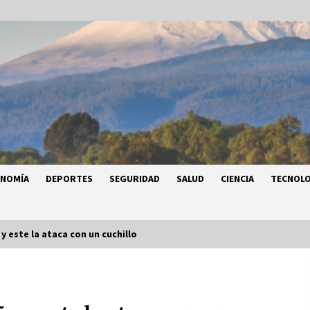
ONOMÍA
DEPORTES
SEGURIDAD
SALUD
CIENCIA
TECNOLO
y este la ataca con un cuchillo
a
Héctor Díaz-Polanco renuncia a la
a
presidencia de Morena en la CDMX