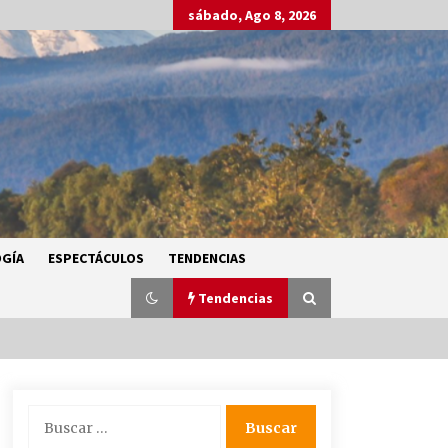
sábado, Ago 8, 2026
GÍA
ESPECTÁCULOS
TENDENCIAS
Tendencias
SMN alerta por lluvias intensas,
Buscar:
granizo y calor extremo en gran
parte de México