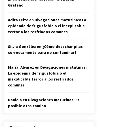
Grafeno
Adira Leite
en
Divagaciones matutinas: La
epidemia de frigusfobia o el inexplicable
terror a los resfriados comunes
Silvia González
en
¿Cómo desechar pilas
correctamente para no contaminar?
María. Alvarez
en
Divagaciones matutinas:
La epidemia de frigusfobia o el
inexplicable terror a los resfriados
comunes
Daniela
en
Divagaciones matutinas: Es
posible otro camino