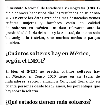
Laura Itzel Castillo será la nueva secretaria de
las Mujeres, anuncia Sheinbaum
El Instituto Nacional de Estadística y Geografía (
INEGI
)
2 meses atrás
dio a conocer hace unos días los resultados de su
censo
2020
y entre los datos arrojados más destacados vemos
cuántas mujeres y hombres están en calidad
Sheinbaum descarta reunión entre CNTE y
de
solteros
en
México
. Un dato relevante ante la
Segob: «ya dimos nuestras propuestas»
proximidad del Día del Amor y la Amistad, donde no solo
2 meses atrás
los amigos lo festejan, sino muchos novios o parejas
también.
Zar antidrogas de EE.UU.: “vamos por los
políticos mexicanos que protegen al narco”
¿Cuántos solteros hay en México,
2 meses atrás
según el INEGI?
Trump anuncia acuerdo con Irán y el fin de
Si bien el
INEGI
no precisa cuántos
solteros
hay
operaciones militares entre ambos países
en
México
, el Censo 2020 tiene en su
tabla de
2 meses atrás
indicadores
, sección Situación Conyugal (tomando en
cuanta personas desde los 12 años), los porcentajes que
Trump asegura que barcos cargados de
hay sobre la soltería.
petróleo están empezando a salir de Ormuz
2 meses atrás
¿Qué estados tienen más solteros?