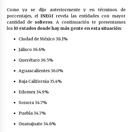
México libraría posible arancel de EE.UU. en
Como ya se dijo anteriormente y en términos de
85% de sus exportaciones
porcentajes, el
INEGI
revela las entidades con mayor
2 meses atrás
cantidad de
solteros
. A continuación te presentamos
los
10 estados donde hay más gente en esta situación
:
Ciudad de México 38.1%
Jalisco 36.6%
Querétaro 36.5%
Aguascalientes 36.0%
Baja California 35.4%
Edomex 34.9%
Sonora 34.7%
Puebla 34.7%
Guanajuato 34.6%