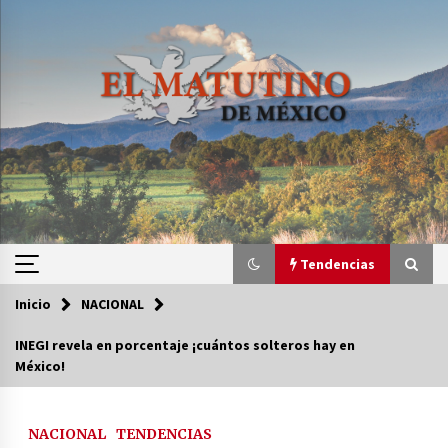
Saltar
al
contenido
Tendencias
Inicio
NACIONAL
Tendencias
INEGI revela en porcentaje ¡cuántos solteros hay en
México!
Certificado de Dafne Quintos revela homicidio;
su familia exige justicia
3 semanas atrás
NACIONAL
TENDENCIAS