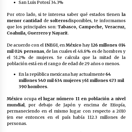
San Luis Potosí 34.3%
Por otro lado, si te interesa saber qué estados tienen
la
menor cantidad
de
solteros
disponibles, te informamos
que los principales son:
Tabasco, Campeche, Veracruz,
Coahuila, Guerrero y Nayarit
.
De acuerdo con el
INEGI
, en
México
hay
126 millones 014
mil 024 personas
, de las cuales el 48.8% es de hombres y
el 51.2% de mujeres. Se calcula que la mitad de la
población está en el rango de edad de 29 años o menos.
En la república mexicana hay actualmente
64
millones 540 mil 634 mujeres
y
61 millones 473 mil
390 hombres
.
México
ocupa
el lugar número 11 en población a nivel
mundial
, por debajo de Japón y encima de Etiopía,
permaneciendo en el mismo lugar con respecto a 2010
(en ese entonces en el país había 112.3 millones de
personas.