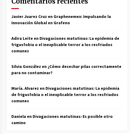
Comentarios recientes
Javier Juarez Cruz
en
Graphenemex: Impulsando la
Innovación Global en Grafeno
Adira Leite
en
Divagaciones matutinas: La epidemia de
frigusfobia o el inexplicable terror a los resfriados
comunes
Silvia González
en
¿Cómo desechar pilas correctamente
para no contaminar?
María. Alvarez
en
Divagaciones matutinas: La epidemia
de frigusfobia o el inexplicable terror a los resfriados
comunes
Daniela
en
Divagaciones matutinas: Es posible otro
camino