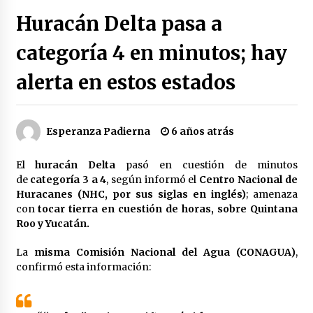
Héctor Díaz-Polanco renuncia a la presidencia
Huracán Delta pasa a
de Morena en la CDMX
3 semanas atrás
categoría 4 en minutos; hay
alerta en estos estados
SMN alerta por lluvias intensas, granizo y calor
extremo en gran parte de México
3 semanas atrás
Esperanza Padierna
6 años atrás
Cae operador financiero del Cártel del Noreste
en Mérida; incautan 15 autos de lujo
El
huracán Delta
pasó en cuestión de minutos
3 semanas atrás
de
categoría 3 a 4
, según informó el
Centro Nacional de
Huracanes (NHC, por sus siglas en inglés)
; amenaza
Detienen a funcionario por presunto homicidio
con
tocar tierra en cuestión de horas, sobre Quintana
del periodista Josué Martínez
Roo y Yucatán.
3 semanas atrás
La
misma Comisión Nacional del Agua (CONAGUA)
,
confirmó esta información:
CNTE anuncia paso gratuito en peajes de CDMX
y acciones en 20 estados
2 meses atrás