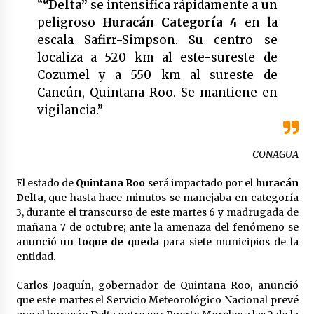
“
“Delta”
se intensifica rápidamente a un
Laura Itzel Castillo será la nueva secretaria de
peligroso
Huracán Categoría 4
en la
las Mujeres, anuncia Sheinbaum
2 meses atrás
escala Safirr-Simpson. Su centro se
localiza a 520 km al este-sureste de
Cozumel y a 550 km al sureste de
Sheinbaum descarta reunión entre CNTE y
Segob: «ya dimos nuestras propuestas»
Cancún, Quintana Roo. Se mantiene en
2 meses atrás
vigilancia.”
Zar antidrogas de EE.UU.: “vamos por los
políticos mexicanos que protegen al narco”
CONAGUA
2 meses atrás
El estado de
Quintana Roo
será impactado por el
huracán
Delta
, que hasta hace minutos se manejaba en categoría
Trump anuncia acuerdo con Irán y el fin de
3, durante el transcurso de este martes 6 y madrugada de
operaciones militares entre ambos países
mañana 7 de octubre; ante la amenaza del fenómeno se
2 meses atrás
anunció un
toque de queda
para siete municipios de la
entidad.
Trump asegura que barcos cargados de
petróleo están empezando a salir de Ormuz
Carlos Joaquín, gobernador de Quintana Roo, anunció
2 meses atrás
que este martes el Servicio Meteorológico Nacional prevé