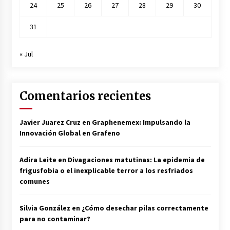
24
25
26
27
28
29
30
31
« Jul
Comentarios recientes
Javier Juarez Cruz
en
Graphenemex: Impulsando la
Innovación Global en Grafeno
Adira Leite
en
Divagaciones matutinas: La epidemia de
frigusfobia o el inexplicable terror a los resfriados
comunes
Silvia González
en
¿Cómo desechar pilas correctamente
para no contaminar?