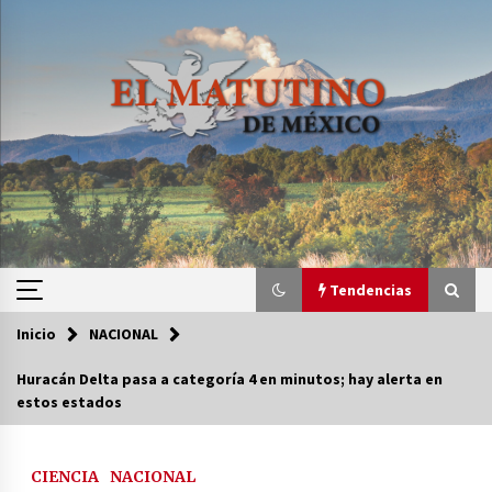
Saltar
al
contenido
Tendencias
Inicio
NACIONAL
Tendencias
Huracán Delta pasa a categoría 4 en minutos; hay alerta en
estos estados
Certificado de Dafne Quintos revela homicidio;
su familia exige justicia
3 semanas atrás
CIENCIA
NACIONAL