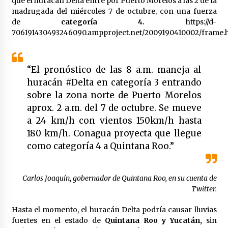
que el huracán Delta entre por Puerto Morelos a las 2 de la
madrugada del miércoles 7 de octubre, con una fuerza
México libraría posible arancel de EE.UU. en
85% de sus exportaciones
de
categoría 4.
https://d-
2 meses atrás
706191430493246090.ampproject.net/2009190410002/frame.
“El pronóstico de las 8 a.m. maneja al
huracán #Delta en categoría 3 entrando
sobre la zona norte de Puerto Morelos
aprox. 2 a.m. del 7 de octubre. Se mueve
a 24 km/h con vientos 150km/h hasta
180 km/h. Conagua proyecta que llegue
como categoría 4 a Quintana Roo.”
Carlos Joaquín, gobernador de Quintana Roo, en su cuenta de
Twitter.
Hasta el momento, el huracán Delta podría causar lluvias
fuertes en el estado de
Quintana Roo y Yucatán,
sin