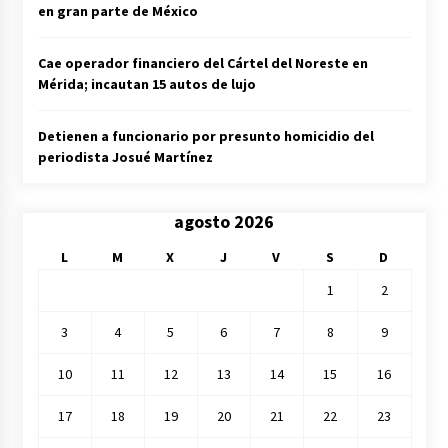
en gran parte de México
Cae operador financiero del Cártel del Noreste en
Mérida; incautan 15 autos de lujo
Detienen a funcionario por presunto homicidio del
periodista Josué Martínez
agosto 2026
L
M
X
J
V
S
D
1
2
3
4
5
6
7
8
9
10
11
12
13
14
15
16
17
18
19
20
21
22
23