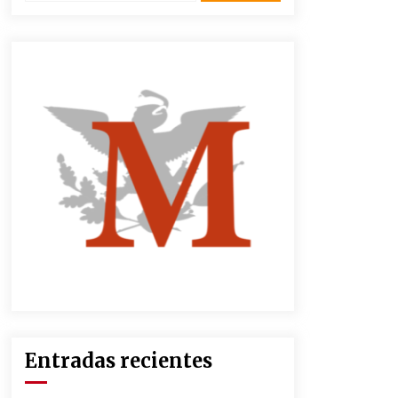
3 semanas atrás
CNTE anuncia paso gratuito en
peajes de CDMX y acciones en 20
estados
2 meses atrás
Zar antidrogas de EE.UU.: “vamos
por los políticos mexicanos que
protegen al narco”
2 meses atrás
México libraría posible arancel de
EE.UU. en 85% de sus exportaciones
2 meses atrás
Entradas recientes