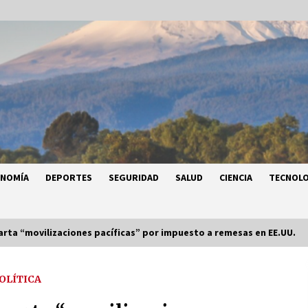
ONOMÍA
DEPORTES
SEGURIDAD
SALUD
CIENCIA
TECNOLO
rta “movilizaciones pacíficas” por impuesto a remesas en EE.UU.
OLÍTICA
a
Héctor Díaz-Polanco renuncia a la
a
presidencia de Morena en la CDMX