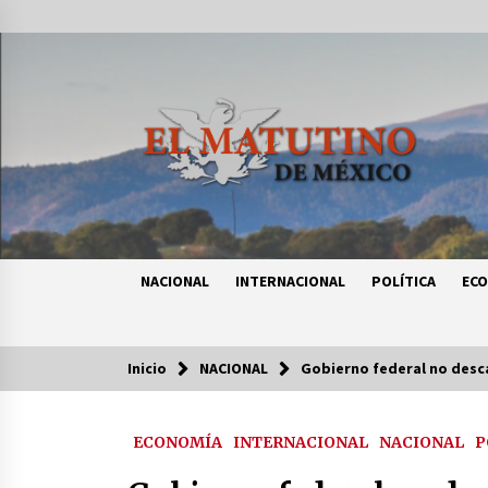
Saltar
al
contenido
NACIONAL
INTERNACIONAL
POLÍTICA
EC
Inicio
NACIONAL
Gobierno federal no desca
Tendencias
ECONOMÍA
INTERNACIONAL
NACIONAL
P
Certificado de Dafne Quintos revel
homicidio; su familia exige justici