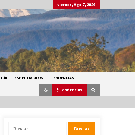
viernes, Ago 7, 2026
GÍA
ESPECTÁCULOS
TENDENCIAS
Tendencias
SMN alerta por lluvias intensas,
Buscar:
granizo y calor extremo en gran
parte de México