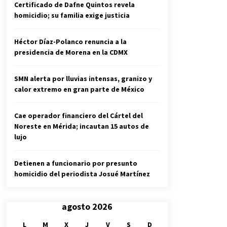
Certificado de Dafne Quintos revela
homicidio; su familia exige justicia
Héctor Díaz-Polanco renuncia a la
presidencia de Morena en la CDMX
SMN alerta por lluvias intensas, granizo y
calor extremo en gran parte de México
Cae operador financiero del Cártel del
Noreste en Mérida; incautan 15 autos de
lujo
Detienen a funcionario por presunto
homicidio del periodista Josué Martínez
agosto 2026
L
M
X
J
V
S
D