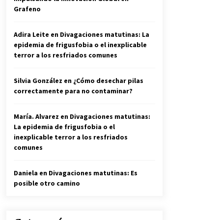
Grafeno
Adira Leite
en
Divagaciones matutinas: La
epidemia de frigusfobia o el inexplicable
terror a los resfriados comunes
Silvia González
en
¿Cómo desechar pilas
correctamente para no contaminar?
María. Alvarez
en
Divagaciones matutinas:
La epidemia de frigusfobia o el
inexplicable terror a los resfriados
comunes
Daniela
en
Divagaciones matutinas: Es
posible otro camino