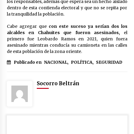
los responsables, además que espera sea un hecho aislado
México libraría posible arancel de EE.UU. en
dentro de esta contienda electoral y que no se repita por
85% de sus exportaciones
la tranquilidad la población.
2 meses atrás
Cabe agregar que
con este suceso ya serían dos los
alcaldes en Chahuites que fueron asesinados,
el
primero fue Leobardo Ramos en 2021, quien fuera
asesinado mientras conducía su camioneta en las calles
de esta población de la zona oriente.
Publicado en
NACIONAL
,
POLÍTICA
,
SEGURIDAD
Socorro Beltrán