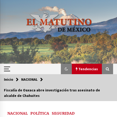
Saltar
al
contenido
Tendencias
Inicio
NACIONAL
Tendencias
Fiscalía de Oaxaca abre investigación tras asesinato de
alcalde de Chahuites
Certificado de Dafne Quintos revela homicidio;
su familia exige justicia
3 semanas atrás
NACIONAL
POLÍTICA
SEGURIDAD