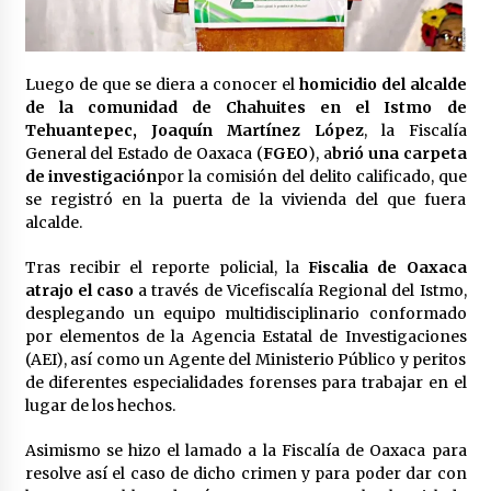
Laura Itzel Castillo será la nueva secretaria de
las Mujeres, anuncia Sheinbaum
2 meses atrás
Luego de que se diera a conocer el
homicidio del alcalde
de la comunidad de Chahuites en el Istmo de
Sheinbaum descarta reunión entre CNTE y
Tehuantepec, Joaquín Martínez López
, la Fiscalía
Segob: «ya dimos nuestras propuestas»
General del Estado de Oaxaca (
FGEO
), a
brió una carpeta
2 meses atrás
de investigación
por la comisión del delito calificado, que
se registró en la puerta de la vivienda del que fuera
Zar antidrogas de EE.UU.: “vamos por los
alcalde.
políticos mexicanos que protegen al narco”
2 meses atrás
Tras recibir el reporte policial, la
Fiscalia de Oaxaca
atrajo el caso
a través de Vicefiscalía Regional del Istmo,
desplegando un equipo multidisciplinario conformado
Trump anuncia acuerdo con Irán y el fin de
operaciones militares entre ambos países
por elementos de la Agencia Estatal de Investigaciones
2 meses atrás
(AEI), así como un Agente del Ministerio Público y peritos
de diferentes especialidades forenses para trabajar en el
lugar de los hechos.
Trump asegura que barcos cargados de
petróleo están empezando a salir de Ormuz
Asimismo se hizo el lamado a la Fiscalía de Oaxaca para
2 meses atrás
resolve así el caso de dicho crimen y para poder dar con