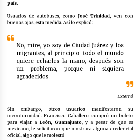
país.
México libraría posible arancel de EE.UU. en
85% de sus exportaciones
Usuarios de autobuses, como
José Trinidad,
ven con
2 meses atrás
buenos ojos, esta medida. Así lo explicó:
No, mire, yo soy de Ciudad Juárez y los
migrantes, al principio, todo el mundo
quiere echarles la mano, después son
un problema, porque ni siquiera
agradecidos.
Externó
Sin embargo, otros usuarios manifestaron su
inconformidad. Francisco Caballero compró un boleto
para viajar a
León, Guanajuato,
y a pesar de que es
mexicano, le solicitaron que mostrara alguna credencial
oficial, algo que le molestó: