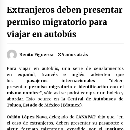
Héctor Díaz-Polanco renuncia a la presidencia
Extranjeros deben presentar
de Morena en la CDMX
2 semanas atrás
permiso migratorio para
viajar en autobús
SMN alerta por lluvias intensas, granizo y calor
extremo en gran parte de México
2 semanas atrás
Benito Figueroa
5 años atrás
Cae operador financiero del Cártel del Noreste
en Mérida; incautan 15 autos de lujo
Para viajar en autobús, una serie de señalamientos
2 semanas atrás
en
español, francés e inglés
, advierten que
los
pasajeros internacionales
“deben
Detienen a funcionario por presunto homicidio
presentar
permiso migratorio e identificación con el
del periodista Josué Martínez
mismo nombre”
, sólo así se podrá comprar un boleto y
2 semanas atrás
abordar. Esto ocurre en la
Central de Autobuses de
Toluca, Estado de México
(
Edomex
).
CNTE anuncia paso gratuito en peajes de CDMX
y acciones en 20 estados
Odilón López Nava
, delegado de
CANAPAT
, dijo que, “en
2 meses atrás
el caso de extranjeros, deben presentar su pasaporte o
algun formato migratorio, expedido por el
Instituto