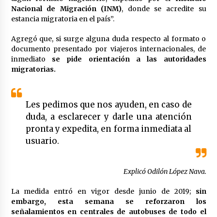
Laura Itzel Castillo será la nueva secretaria de
Nacional de Migración (INM)
, donde se acredite su
las Mujeres, anuncia Sheinbaum
estancia migratoria en el país”.
2 meses atrás
Agregó que, si surge alguna duda respecto al formato o
documento presentado por viajeros internacionales, de
Sheinbaum descarta reunión entre CNTE y
inmediato
se pide orientación a las autoridades
Segob: «ya dimos nuestras propuestas»
migratorias.
2 meses atrás
Zar antidrogas de EE.UU.: “vamos por los
Les pedimos que nos ayuden, en caso de
políticos mexicanos que protegen al narco”
2 meses atrás
duda, a esclarecer y darle una atención
pronta y expedita, en forma inmediata al
usuario.
Trump anuncia acuerdo con Irán y el fin de
operaciones militares entre ambos países
2 meses atrás
Explicó Odilón López Nava.
Trump asegura que barcos cargados de
La medida entró en vigor desde junio de 2019;
sin
petróleo están empezando a salir de Ormuz
embargo, esta semana se reforzaron los
2 meses atrás
señalamientos en centrales de autobuses de todo el