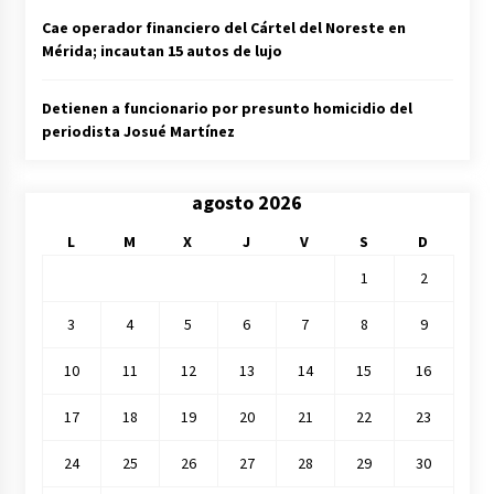
Cae operador financiero del Cártel del Noreste en
Mérida; incautan 15 autos de lujo
Detienen a funcionario por presunto homicidio del
periodista Josué Martínez
agosto 2026
L
M
X
J
V
S
D
1
2
3
4
5
6
7
8
9
10
11
12
13
14
15
16
17
18
19
20
21
22
23
24
25
26
27
28
29
30