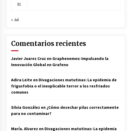
31
« Jul
Comentarios recientes
Javier Juarez Cruz
en
Graphenemex: Impulsando la
Innovación Global en Grafeno
Adira Leite
en
Divagaciones matutinas: La epidemia de
frigusfobia o el inexplicable terror a los resfriados
comunes
Silvia González
en
¿Cómo desechar pilas correctamente
para no contaminar?
María. Alvarez
en
Divagaciones matutinas: La epidemia