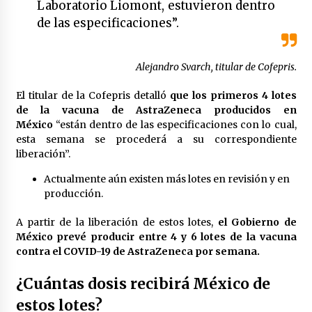
Laboratorio Liomont, estuvieron dentro
México libraría posible arancel de EE.UU. en
de las especificaciones”.
85% de sus exportaciones
2 meses atrás
Alejandro Svarch, titular de Cofepris.
El titular de la Cofepris detalló
que los primeros 4 lotes
de la vacuna de AstraZeneca producidos en
México
“están dentro de las especificaciones con lo cual,
esta semana se procederá a su correspondiente
liberación”.
Actualmente aún existen más lotes en revisión y en
producción.
A partir de la liberación de estos lotes,
el Gobierno de
México prevé producir entre 4 y 6 lotes de la vacuna
contra el COVID-19 de AstraZeneca por semana.
¿Cuántas dosis recibirá México de
estos lotes?