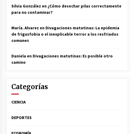
Silvia González
en
¿Cómo desechar pilas correctamente
para no contaminar?
María. Alvarez
en
Divagaciones matutinas: La epidemia
de frigusfobia o el inexplicable terror a los resfriados
comunes
Daniela
en
Divagaciones matutinas: Es posible otro
camino
Categorías
CIENCIA
DEPORTES
ECONOMÍA