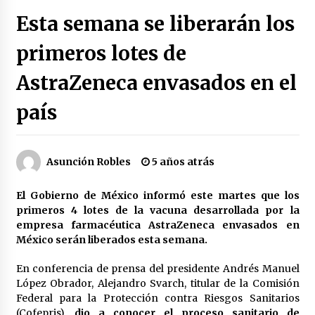
Héctor Díaz-Polanco renuncia a la presidencia
Esta semana se liberarán los
de Morena en la CDMX
3 semanas atrás
primeros lotes de
AstraZeneca envasados en el
SMN alerta por lluvias intensas, granizo y calor
extremo en gran parte de México
3 semanas atrás
país
Cae operador financiero del Cártel del Noreste
en Mérida; incautan 15 autos de lujo
Asunción Robles
5 años atrás
3 semanas atrás
El Gobierno de México informó este martes que los
Detienen a funcionario por presunto homicidio
primeros 4 lotes de la vacuna desarrollada por la
del periodista Josué Martínez
empresa farmacéutica AstraZeneca
envasados en
3 semanas atrás
México serán liberados esta semana.
En conferencia de prensa del presidente Andrés Manuel
CNTE anuncia paso gratuito en peajes de CDMX
y acciones en 20 estados
López Obrador, Alejandro Svarch, titular de la Comisión
2 meses atrás
Federal para la Protección contra Riesgos Sanitarios
(Cofepris),
dio a conocer el proceso sanitario de