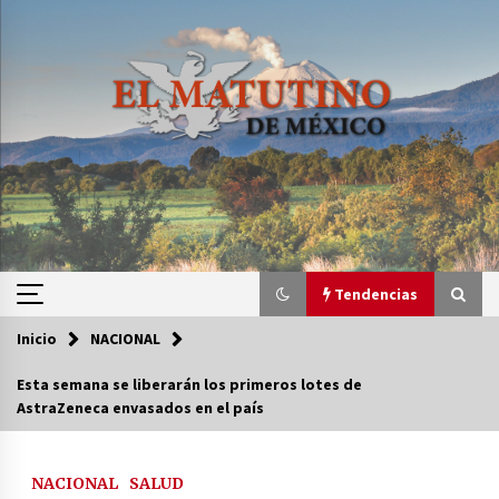
Saltar
al
contenido
Tendencias
Inicio
NACIONAL
Tendencias
Esta semana se liberarán los primeros lotes de
AstraZeneca envasados en el país
Certificado de Dafne Quintos revela homicidio;
su familia exige justicia
3 semanas atrás
NACIONAL
SALUD