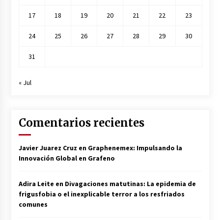
17
18
19
20
21
22
23
24
25
26
27
28
29
30
31
« Jul
Comentarios recientes
Javier Juarez Cruz
en
Graphenemex: Impulsando la
Innovación Global en Grafeno
Adira Leite
en
Divagaciones matutinas: La epidemia de
frigusfobia o el inexplicable terror a los resfriados
comunes