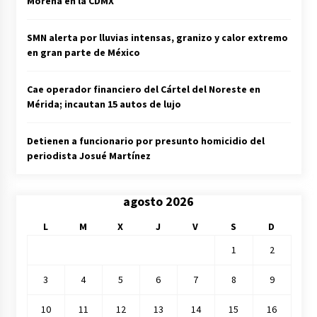
Morena en la CDMX
SMN alerta por lluvias intensas, granizo y calor extremo
en gran parte de México
Cae operador financiero del Cártel del Noreste en
Mérida; incautan 15 autos de lujo
Detienen a funcionario por presunto homicidio del
periodista Josué Martínez
agosto 2026
L
M
X
J
V
S
D
1
2
3
4
5
6
7
8
9
10
11
12
13
14
15
16