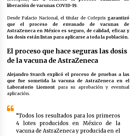
Laura Itzel Castillo será la nueva secretaria de
liberación de vacunas COVID-19.
las Mujeres, anuncia Sheinbaum
2 meses atrás
Desde Palacio Nacional, el titular de Cofepris
garantizó
que el proceso de envasado de vacunas de
AstraZeneca en México es seguro, de calidad, eficaz y
Sheinbaum descarta reunión entre CNTE y
las dosis están listas para aplicarse a toda la población.
Segob: «ya dimos nuestras propuestas»
2 meses atrás
El proceso que hace seguras las dosis
de la vacuna de AstraZeneca
Zar antidrogas de EE.UU.: “vamos por los
políticos mexicanos que protegen al narco”
2 meses atrás
Alejandro Svarch explicó el proceso de pruebas a las
que fue sometida la vacuna de AstraZeneca en el
Laboratorio Liomont
para su aprobación y eventual
Trump anuncia acuerdo con Irán y el fin de
operaciones militares entre ambos países
aplicación.
2 meses atrás
“Todos los resultados para los primeros
Trump asegura que barcos cargados de
petróleo están empezando a salir de Ormuz
4 lotes producidos en México de la
2 meses atrás
vacuna de AstraZeneca y producida en el