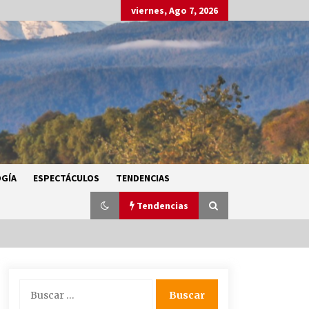
viernes, Ago 7, 2026
GÍA
ESPECTÁCULOS
TENDENCIAS
Tendencias
SMN alerta por lluvias intensas,
Buscar:
granizo y calor extremo en gran
parte de México