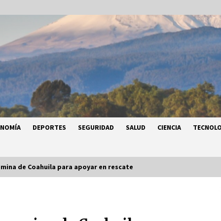
ONOMÍA
DEPORTES
SEGURIDAD
SALUD
CIENCIA
TECNOLO
 mina de Coahuila para apoyar en rescate
a
Héctor Díaz-Polanco renuncia a la
a
presidencia de Morena en la CDMX