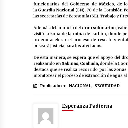
funcionarios del
Gobierno de México
, de l
la
Guardia Nacional
(GN), 70 de la Comisión Fe
las secretarías de Economía (SE), Trabajo y Prev
Además del anuncio del
dron submarino
, cabe
visitó la zona de la
mina
de carbón, donde p
ordenó acelerar el proceso de rescate y enfa
buscará justicia para los afectados.
De esta manera, se espera que el apoyo del
dr
realizando en
Sabinas
,
Coahuila
, donde la Coo
destaca que se realiza recorrido por las
zonas 
monitorear el proceso de extracción de agua al 
Publicado en
NACIONAL
,
SEGURIDAD
Esperanza Padierna