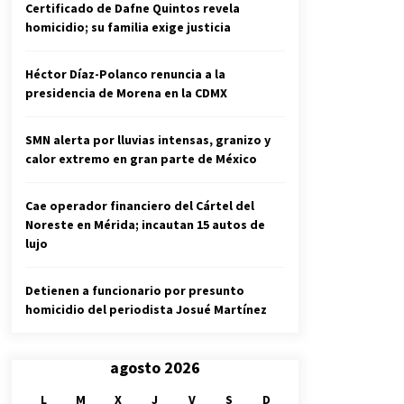
Certificado de Dafne Quintos revela
homicidio; su familia exige justicia
Héctor Díaz-Polanco renuncia a la
presidencia de Morena en la CDMX
SMN alerta por lluvias intensas, granizo y
calor extremo en gran parte de México
Cae operador financiero del Cártel del
Noreste en Mérida; incautan 15 autos de
lujo
Detienen a funcionario por presunto
homicidio del periodista Josué Martínez
agosto 2026
L
M
X
J
V
S
D