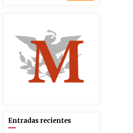
3 semanas atrás
CNTE anuncia paso gratuito en
peajes de CDMX y acciones en 20
estados
2 meses atrás
Zar antidrogas de EE.UU.: “vamos
por los políticos mexicanos que
protegen al narco”
2 meses atrás
México libraría posible arancel de
EE.UU. en 85% de sus exportaciones
2 meses atrás
Entradas recientes