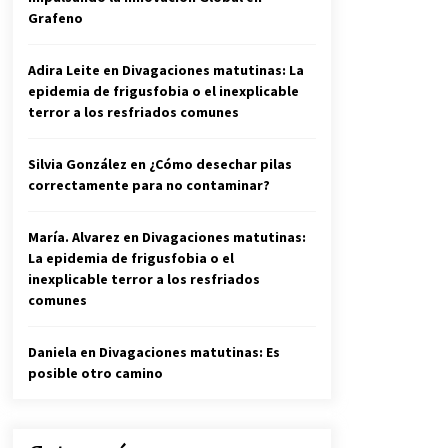
Grafeno
Adira Leite
en
Divagaciones matutinas: La
epidemia de frigusfobia o el inexplicable
terror a los resfriados comunes
Silvia González
en
¿Cómo desechar pilas
correctamente para no contaminar?
María. Alvarez
en
Divagaciones matutinas:
La epidemia de frigusfobia o el
inexplicable terror a los resfriados
comunes
Daniela
en
Divagaciones matutinas: Es
posible otro camino