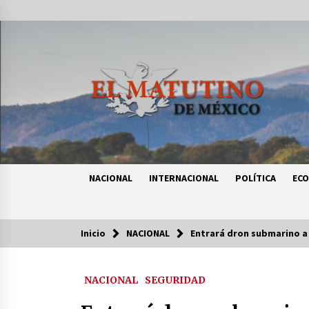
Saltar
al
contenido
NACIONAL
INTERNACIONAL
POLÍTICA
EC
Inicio
NACIONAL
Entrará dron submarino a
Tendencias
NACIONAL
SEGURIDAD
Certificado de Dafne Quintos revel
homicidio; su familia exige justici